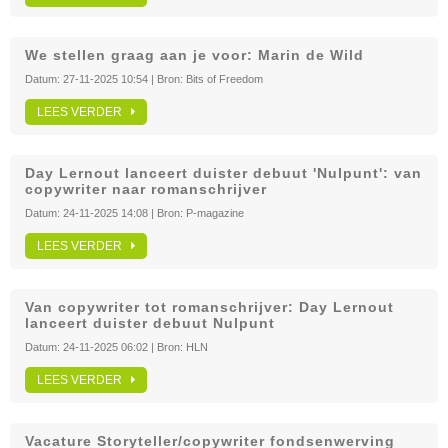
We stellen graag aan je voor: Marin de Wild
Datum:
27-11-2025 10:54
| Bron:
Bits of Freedom
LEES VERDER
Day Lernout lanceert duister debuut 'Nulpunt': van
copywriter naar romanschrijver
Datum:
24-11-2025 14:08
| Bron:
P-magazine
LEES VERDER
Van copywriter tot romanschrijver: Day Lernout
lanceert duister debuut Nulpunt
Datum:
24-11-2025 06:02
| Bron:
HLN
LEES VERDER
Vacature Storyteller/copywriter fondsenwerving