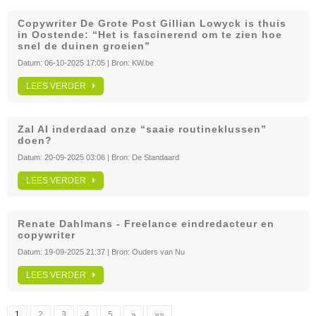
Copywriter De Grote Post Gillian Lowyck is thuis
in Oostende: “Het is fascinerend om te zien hoe
snel de duinen groeien”
Datum:
06-10-2025 17:05
| Bron:
KW.be
LEES VERDER
Zal AI inderdaad onze “saaie routineklussen”
doen?
Datum:
20-09-2025 03:06
| Bron:
De Standaard
LEES VERDER
Renate Dahlmans - Freelance eindredacteur en
copywriter
Datum:
19-09-2025 21:37
| Bron:
Ouders van Nu
LEES VERDER
1
2
3
4
5
»
»»