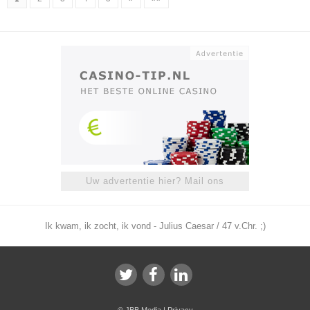
Uw advertentie hier? Mail ons
Ik kwam, ik zocht, ik vond - Julius Caesar / 47 v.Chr. ;)