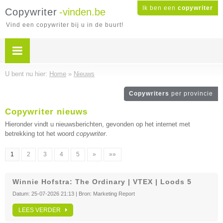
Ik ben een
copywriter
Copywriter
-vinden.be
Vind een copywriter bij u in de buurt!
U bent nu hier:
Home
»
Nieuws
Copywriters
per provincie
Copywriter nieuws
Hieronder vindt u nieuwsberichten, gevonden op het internet met
betrekking tot het woord
copywriter
.
1
2
3
4
5
»
»»
Winnie Hofstra: The Ordinary | VTEX | Loods 5
Datum:
25-07-2026 21:13
| Bron:
Marketing Report
LEES VERDER