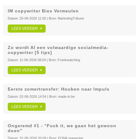
IM copywriter Bies Vermeulen
Datum:
25-06-2026 11:00
| Bron:
MarketingTribune
LEES VERDER
Zo wordt AI een volwaardige socialmedia-
copywriter [5 tips]
Datum:
11-06-2026 08:04
| Bron:
Frankwatching
LEES VERDER
Eerste zomertransfer: Houben naar Impuls
Datum:
02-06-2026 14:54
| Bron:
made-in.be
LEES VERDER
Ongeremd #1 - “Fuck it, we gaan het gewoon
doen”
Datum:
31-05-2026 20:09
| Bron:
FONK magazine