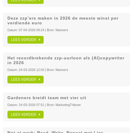
LEES VERDER
Deze zzp’ers maken in 2026 de meeste winst per
verdiende euro
Datum:
07-04-2026 09:24
| Bron:
Manners
LEES VERDER
Het recordbrekende zzp-uurloon als (AI)copywriter
in 2026
Datum:
24-03-2026 12:03
| Bron:
Manners
LEES VERDER
Gardeners breidt team met vier uit
Datum:
24-03-2026 07:51
| Bron:
MarketingTribune
LEES VERDER
Not at work: Read. Write. Repeat met Lies