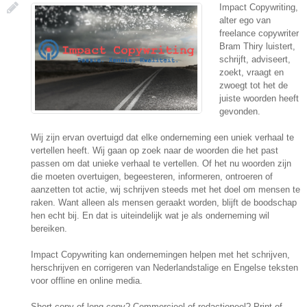
Impact Copywriting,
alter ego van
freelance copywriter
Bram Thiry luistert,
schrijft, adviseert,
zoekt, vraagt en
zwoegt tot het de
juiste woorden heeft
gevonden.
Wij zijn ervan overtuigd dat elke onderneming een uniek verhaal te
vertellen heeft. Wij gaan op zoek naar de woorden die het past
passen om dat unieke verhaal te vertellen. Of het nu woorden zijn
die moeten overtuigen, begeesteren, informeren, ontroeren of
aanzetten tot actie, wij schrijven steeds met het doel om mensen te
raken. Want alleen als mensen geraakt worden, blijft de boodschap
hen echt bij. En dat is uiteindelijk wat je als onderneming wil
bereiken.
Impact Copywriting kan ondernemingen helpen met het schrijven,
herschrijven en corrigeren van Nederlandstalige en Engelse teksten
voor offline en online media.
Short copy of long copy? Commercieel of redactioneel? Print of