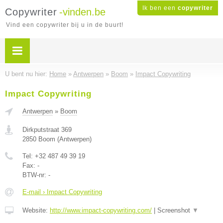
Ik ben een
copywriter
Copywriter
-vinden.be
Vind een copywriter bij u in de buurt!
U bent nu hier:
Home
»
Antwerpen
»
Boom
»
Impact Copywriting
Impact Copywriting
Antwerpen
»
Boom
Dirkputstraat 369
2850
Boom
(
Antwerpen
)
Tel:
+32 487 49 39 19
Fax:
-
BTW-nr:
-
E-mail › Impact Copywriting
Website:
http://www.impact-copywriting.com/
|
Screenshot
▼