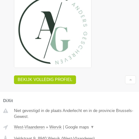
BEKIJK VOLLEDIG PROFIEL
DiXit
Niet gevestigd in de plaats Anderlecht en in de provincie Brussels-
Gewest.
West-Vlaanderen
»
Wervik
|
Google maps
▼
Veldstraat 9
,
8940
Wervik
(
West-Vlaanderen
)