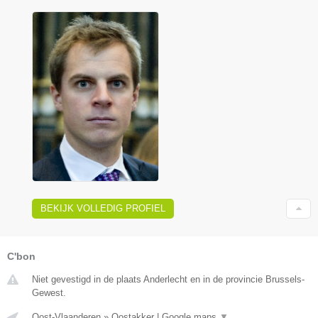
BEKIJK VOLLEDIG PROFIEL
C'bon
Niet gevestigd in de plaats Anderlecht en in de provincie Brussels-
Gewest.
Oost-Vlaanderen
»
Oostakker
|
Google maps
▼