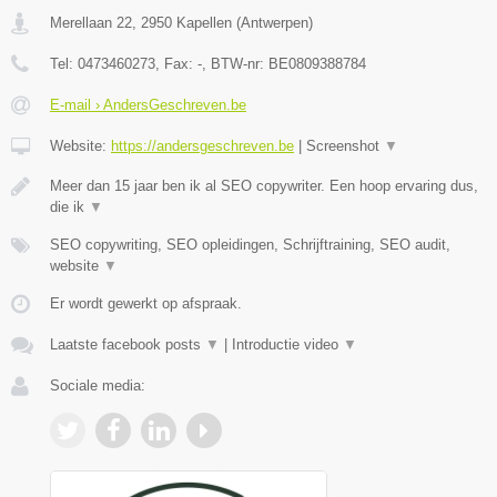
Merellaan 22
,
2950
Kapellen
(
Antwerpen
)
Tel:
0473460273
, Fax:
-
, BTW-nr:
BE0809388784
E-mail › AndersGeschreven.be
Website:
https://andersgeschreven.be
|
Screenshot
▼
Meer dan 15 jaar ben ik al SEO copywriter. Een hoop ervaring dus,
die ik
▼
SEO copywriting, SEO opleidingen, Schrijftraining, SEO audit,
website
▼
Er wordt gewerkt op afspraak.
Laatste facebook posts
▼
|
Introductie video
▼
Sociale media: