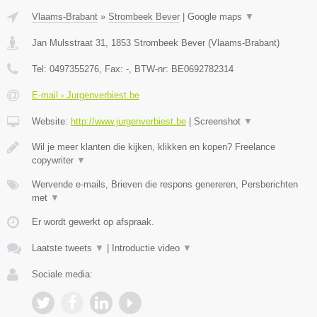
Vlaams-Brabant
»
Strombeek Bever
|
Google maps
▼
Jan Mulsstraat 31
,
1853
Strombeek Bever
(
Vlaams-Brabant
)
Tel:
0497355276
, Fax:
-
, BTW-nr:
BE0692782314
E-mail › Jurgenverbiest.be
Website:
http://www.jurgenverbiest.be
|
Screenshot
▼
Wil je meer klanten die kijken, klikken en kopen? Freelance
copywriter
▼
Wervende e-mails, Brieven die respons genereren, Persberichten
met
▼
Er wordt gewerkt op afspraak.
Laatste tweets
▼
|
Introductie video
▼
Sociale media: