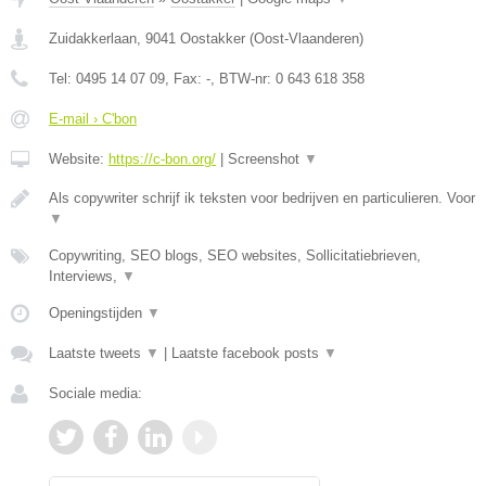
Zuidakkerlaan
,
9041
Oostakker
(
Oost-Vlaanderen
)
Tel:
0495 14 07 09
, Fax:
-
, BTW-nr:
0 643 618 358
E-mail › C'bon
Website:
https://c-bon.org/
|
Screenshot
▼
Als copywriter schrijf ik teksten voor bedrijven en particulieren. Voor
▼
Copywriting, SEO blogs, SEO websites, Sollicitatiebrieven,
Interviews,
▼
Openingstijden
▼
Laatste tweets
▼
|
Laatste facebook posts
▼
Sociale media: