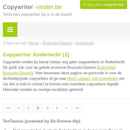
Ik ben een
copywriter
Copywriter
-vinden.be
Vind een copywriter bij u in de buurt!
U bent nu hier:
Home
»
Brussels-Gewest
»
Anderlecht
Copywriter Anderlecht (2)
Copywriter-vinden.be bevat helaas nog geen
copywriters in Anderlecht
.
Dit geldt ook voor de gehele provincie Brussels-Gewest (
copywriter
Brussels-Gewest
). Voer bovenaan deze pagina uw postcode in voor de
dichtstbijzijnde copywriters of ga naar
direct contact met copywriters
om
via één e-mail in contact te komen met meerdere copywriters tegelijk.
Hieronder worden nu overige resultaten getoond.
««
«
1
2
3
4
»
»»
TexTaurus (powered by De Groene Alp)