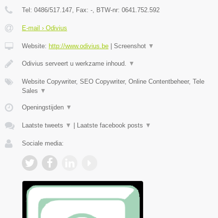
Tel:
0486/517.147
, Fax:
-
, BTW-nr:
0641.752.592
E-mail › Odivius
Website:
http://www.odivius.be
|
Screenshot
▼
Odivius serveert u werkzame inhoud.
▼
Website Copywriter, SEO Copywriter, Online Contentbeheer, Tele
Sales
▼
Openingstijden
▼
Laatste tweets
▼
|
Laatste facebook posts
▼
Sociale media: