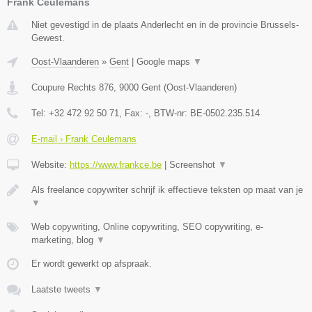
Frank Ceulemans
Niet gevestigd in de plaats Anderlecht en in de provincie Brussels-
Gewest.
Oost-Vlaanderen
»
Gent
|
Google maps
▼
Coupure Rechts 876
,
9000
Gent
(
Oost-Vlaanderen
)
Tel:
+32 472 92 50 71
, Fax:
-
, BTW-nr:
BE-0502.235.514
E-mail › Frank Ceulemans
Website:
https://www.frankce.be
|
Screenshot
▼
Als freelance copywriter schrijf ik effectieve teksten op maat van je
▼
Web copywriting, Online copywriting, SEO copywriting, e-
marketing, blog
▼
Er wordt gewerkt op afspraak.
Laatste tweets
▼