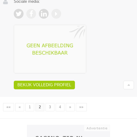
Sociale media:
BEKIJK VOLLEDIG PROFIEL
««
«
1
2
3
4
»
»»