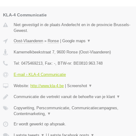
KLA-4 Communicatie
Niet gevestigd in de plaats Anderlecht en in de provincie Brussels-
Gewest.
Oost-Vlaanderen
»
Ronse
|
Google maps
▼
Karnemelkbeekstraat 7
,
9600
Ronse
(
Oost-Vlaanderen
)
Tel:
0475469213
, Fax:
-
, BTW-nr:
BE0810.963.748
E-mail › KLA-4 Communicatie
Website:
http://www.kla-4.be
|
Screenshot
▼
Communicatie die vertrekt vanuit de behoefte van je klant
▼
Copywriting, Perscommunicatie, Communicatiecampagnes,
Contentmarketing,
▼
Er wordt gewerkt op afspraak.
Laatste tweets
▼
|
Laatste facebook posts
▼