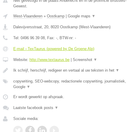
Niet gevestigd in de plaats Anderlecht en in de provincie Brussels-
Gewest.
West-Vlaanderen
»
Oostkamp
|
Google maps
▼
Dalevijversstraat, 20
,
8020
Oostkamp
(
West-Vlaanderen
)
Tel:
0496 96 39 08
, Fax:
-
, BTW-nr:
-
E-mail › TexTaurus (powered by De Groene Alp)
Website:
http://www.textaurus.be
|
Screenshot
▼
Ik schrijf, herschrijf, redigeer en vertaal al uw teksten in het
▼
copywriting, SEO-webcopy, redactionele copywriting, journalistiek,
Google
▼
Er wordt gewerkt op afspraak.
Laatste facebook posts
▼
Sociale media: