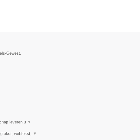
sels-Gewest.
schap leveren u
▼
ngtekst, webtekst,
▼