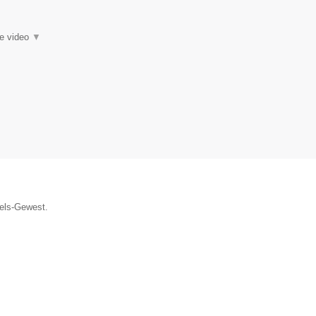
ie video
▼
sels-Gewest.