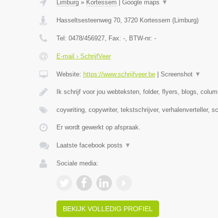
Limburg
»
Kortessem
|
Google maps
▼
Hasseltsesteenweg 70
,
3720
Kortessem
(
Limburg
)
Tel:
0478/456927
, Fax:
-
, BTW-nr:
-
E-mail › SchrijfVeer
Website:
https://www.schrijfveer.be
|
Screenshot
▼
Ik schrijf voor jou webteksten, folder, flyers, blogs, colu
coywriting, copywriter, tekstschrijver, verhalenverteller, s
Er wordt gewerkt op afspraak.
Laatste facebook posts
▼
Sociale media:
BEKIJK VOLLEDIG PROFIEL