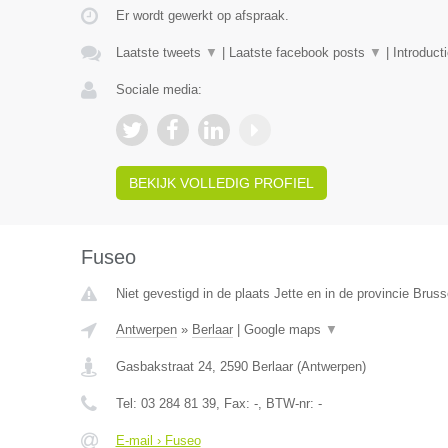
Er wordt gewerkt op afspraak.
Laatste tweets
▼
|
Laatste facebook posts
▼
|
Introduct
Sociale media:
BEKIJK VOLLEDIG PROFIEL
Fuseo
Niet gevestigd in de plaats Jette en in de provincie Brus
Antwerpen
»
Berlaar
|
Google maps
▼
Gasbakstraat 24
,
2590
Berlaar
(
Antwerpen
)
Tel:
03 284 81 39
, Fax:
-
, BTW-nr:
-
E-mail › Fuseo