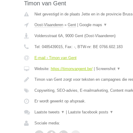
Timon van Gent
Niet gevestigd in de plaats Jette en in de provincie Brus
Oost-Vlaanderen
»
Gent
|
Google maps
▼
Voldersstraat 6A
,
9000
Gent
(
Oost-Vlaanderen
)
Tel:
0485439015
, Fax:
-
, BTW-nr:
BE 0766.602.183
E-mail › Timon van Gent
Website:
https://timonvangent.be/
|
Screenshot
▼
Timon van Gent zorgt voor teksten en campagnes die res
Copywriting, SEO-advies, E-mailmarketing, Content mark
Er wordt gewerkt op afspraak.
Laatste tweets
▼
|
Laatste facebook posts
▼
Sociale media: