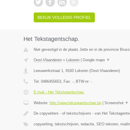
BEKIJK VOLLEDIG PROFIEL
Het Tekstagentschap.
Niet gevestigd in de plaats Jette en in de provincie Brus
Oost-Vlaanderen
»
Lokeren
|
Google maps
▼
Leeuwerikstraat 1
,
9160
Lokeren
(
Oost-Vlaanderen
)
Tel:
0486455653
, Fax:
-
, BTW-nr:
-
E-mail › Het Tekstagentschap.
Website:
http://www.tekstagentschap.be
|
Screenshot
▼
De copywriters - of tekstschrijvers - van Het Tekstagent
copywriting, tekstschrijven, redactie, SEO teksten, maili