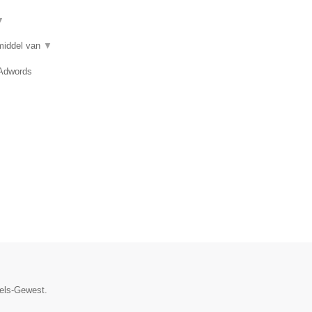
▼
 middel van
▼
 Adwords
sels-Gewest.