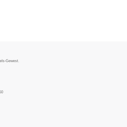
sels-Gewest.
60