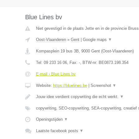
Blue Lines bv
Niet gevestigd in de plaats Jette en in de provincie Brus
Oost-Vlaanderen
»
Gent
|
Google maps
▼
Kompasplein 19 bus 3B
,
9000
Gent
(
Oost-Vlaanderen
)
Tel:
09 233 16 06
, Fax:
-
, BTW-nr:
BE0873.198.354
E-mail › Blue Lines bv
Website:
https://bluelines.be
|
Screenshot
▼
Jouw idee verdient copywriting die echt werkt.
▼
copywriting, SEO-copywriting, SEA-copywriting, creatief 
Openingstijden
▼
Laatste facebook posts
▼