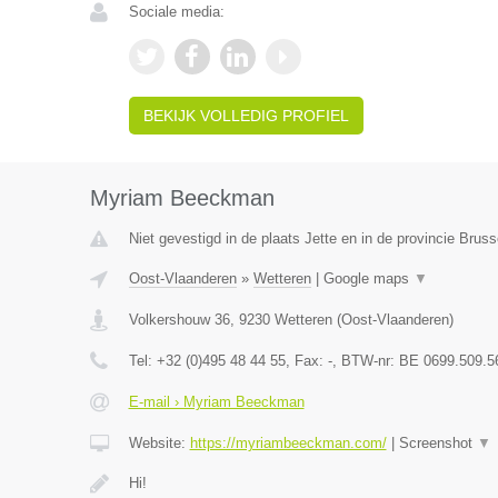
Sociale media:
BEKIJK VOLLEDIG PROFIEL
Myriam Beeckman
Niet gevestigd in de plaats Jette en in de provincie Brus
Oost-Vlaanderen
»
Wetteren
|
Google maps
▼
Volkershouw 36
,
9230
Wetteren
(
Oost-Vlaanderen
)
Tel:
+32 (0)495 48 44 55
, Fax:
-
, BTW-nr:
BE 0699.509.5
E-mail › Myriam Beeckman
Website:
https://myriambeeckman.com/
|
Screenshot
▼
Hi!