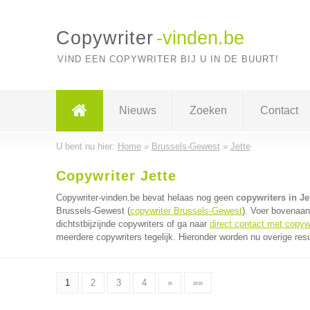
Copywriter
-vinden.be
VIND EEN COPYWRITER BIJ U IN DE BUURT!
Nieuws
Zoeken
Contact
U bent nu hier:
Home
»
Brussels-Gewest
»
Jette
Copywriter Jette
Copywriter-vinden.be bevat helaas nog geen
copywriters in Je
Brussels-Gewest (
copywriter Brussels-Gewest
). Voer bovenaan
dichtstbijzijnde copywriters of ga naar
direct contact met copyw
meerdere copywriters tegelijk. Hieronder worden nu overige res
1
2
3
4
»
»»