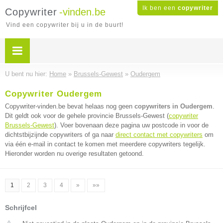
Ik ben een
copywriter
Copywriter
-vinden.be
Vind een copywriter bij u in de buurt!
U bent nu hier:
Home
»
Brussels-Gewest
»
Oudergem
Copywriter Oudergem
Copywriter-vinden.be bevat helaas nog geen
copywriters in Oudergem
.
Dit geldt ook voor de gehele provincie Brussels-Gewest (
copywriter
Brussels-Gewest
). Voer bovenaan deze pagina uw postcode in voor de
dichtstbijzijnde copywriters of ga naar
direct contact met copywriters
om
via één e-mail in contact te komen met meerdere copywriters tegelijk.
Hieronder worden nu overige resultaten getoond.
1
2
3
4
»
»»
Schrijfcel