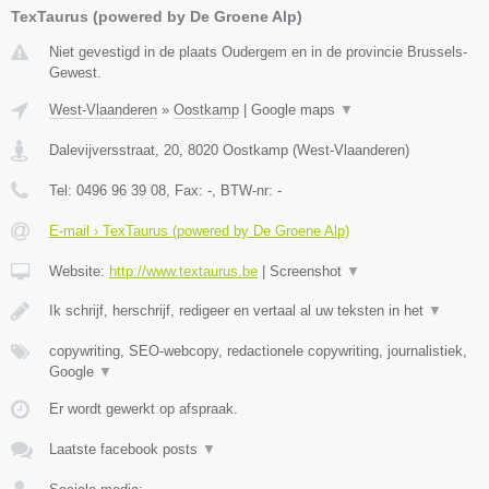
TexTaurus (powered by De Groene Alp)
Niet gevestigd in de plaats Oudergem en in de provincie Brussels-
Gewest.
West-Vlaanderen
»
Oostkamp
|
Google maps
▼
Dalevijversstraat, 20
,
8020
Oostkamp
(
West-Vlaanderen
)
Tel:
0496 96 39 08
, Fax:
-
, BTW-nr:
-
E-mail › TexTaurus (powered by De Groene Alp)
Website:
http://www.textaurus.be
|
Screenshot
▼
Ik schrijf, herschrijf, redigeer en vertaal al uw teksten in het
▼
copywriting, SEO-webcopy, redactionele copywriting, journalistiek,
Google
▼
Er wordt gewerkt op afspraak.
Laatste facebook posts
▼