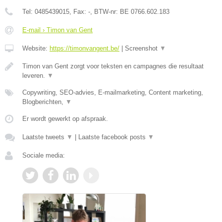
Tel:
0485439015
, Fax:
-
, BTW-nr:
BE 0766.602.183
E-mail › Timon van Gent
Website:
https://timonvangent.be/
|
Screenshot
▼
Timon van Gent zorgt voor teksten en campagnes die resultaat
leveren.
▼
Copywriting, SEO-advies, E-mailmarketing, Content marketing,
Blogberichten,
▼
Er wordt gewerkt op afspraak.
Laatste tweets
▼
|
Laatste facebook posts
▼
Sociale media: