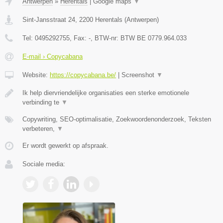
Antwerpen
»
Herentals
|
Google maps
▼
Sint-Jansstraat 24
,
2200
Herentals
(
Antwerpen
)
Tel:
0495292755
, Fax:
-
, BTW-nr:
BTW BE 0779.964.033
E-mail › Copycabana
Website:
https://copycabana.be/
|
Screenshot
▼
Ik help diervriendelijke organisaties een sterke emotionele
verbinding te
▼
Copywriting, SEO-optimalisatie, Zoekwoordenonderzoek, Teksten
verbeteren,
▼
Er wordt gewerkt op afspraak.
Sociale media: