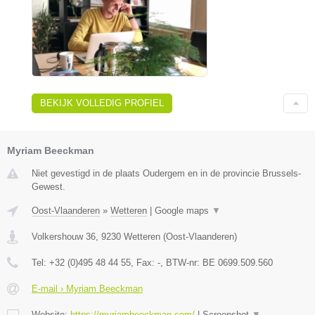
BEKIJK VOLLEDIG PROFIEL
Myriam Beeckman
Niet gevestigd in de plaats Oudergem en in de provincie Brussels-
Gewest.
Oost-Vlaanderen
»
Wetteren
|
Google maps
▼
Volkershouw 36
,
9230
Wetteren
(
Oost-Vlaanderen
)
Tel:
+32 (0)495 48 44 55
, Fax:
-
, BTW-nr:
BE 0699.509.560
E-mail › Myriam Beeckman
Website:
https://myriambeeckman.com/
|
Screenshot
▼