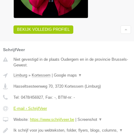
BEKIJK VOLLEDIG PROFIEL
SchrijfVeer
Niet gevestigd in de plaats Oudergem en in de provincie Brussels-
Gewest.
Limburg
»
Kortessem
|
Google maps
▼
Hasseltsesteenweg 70
,
3720
Kortessem
(
Limburg
)
Tel:
0478/456927
, Fax:
-
, BTW-nr:
-
E-mail › SchrijfVeer
Website:
https://www.schrijfveer.be
|
Screenshot
▼
Ik schrijf voor jou webteksten, folder, flyers, blogs, columns,
▼