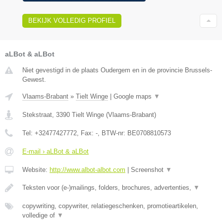
BEKIJK VOLLEDIG PROFIEL
aLBot & aLBot
Niet gevestigd in de plaats Oudergem en in de provincie Brussels-
Gewest.
Vlaams-Brabant
»
Tielt Winge
|
Google maps
▼
Stekstraat
,
3390
Tielt Winge
(
Vlaams-Brabant
)
Tel:
+32477427772
, Fax:
-
, BTW-nr:
BE0708810573
E-mail › aLBot & aLBot
Website:
http://www.albot-albot.com
|
Screenshot
▼
Teksten voor (e-)mailings, folders, brochures, advertenties,
▼
copywriting, copywriter, relatiegeschenken, promotieartikelen,
volledige of
▼