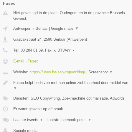
Fuseo
Niet gevestigd in de plaats Oudergem en in de provincie Brussels-
Gewest.
Antwerpen
»
Berlaar
|
Google maps
▼
Gasbakstraat 24
,
2590
Berlaar
(
Antwerpen
)
Tel:
03 284 81 39
, Fax:
-
, BTW-nr:
-
E-mail › Fuseo
Website:
https://fuseo.be/seo-copywriting/
|
Screenshot
▼
Fuseo helpt bedrijven met hun online zichtbaarheid door middel van
▼
Diensten: SEO Copywriting, Zoekmachine optimalisatie, Adwords
Er wordt gewerkt op afspraak.
Laatste tweets
▼
|
Laatste facebook posts
▼
Sociale media: