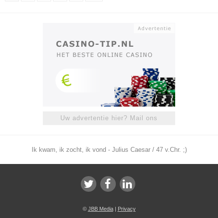
Uw advertentie hier? Mail ons
Ik kwam, ik zocht, ik vond - Julius Caesar / 47 v.Chr. ;)
©
JBB Media
|
Privacy