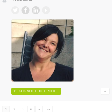
Sociale media:
BEKIJK VOLLEDIG PROFIEL
1
2
3
4
»
»»