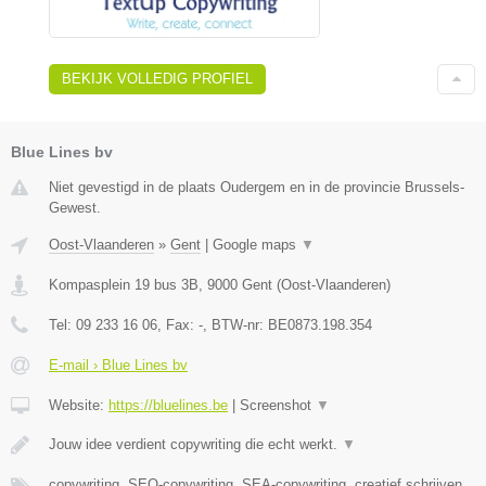
BEKIJK VOLLEDIG PROFIEL
Blue Lines bv
Niet gevestigd in de plaats Oudergem en in de provincie Brussels-
Gewest.
Oost-Vlaanderen
»
Gent
|
Google maps
▼
Kompasplein 19 bus 3B
,
9000
Gent
(
Oost-Vlaanderen
)
Tel:
09 233 16 06
, Fax:
-
, BTW-nr:
BE0873.198.354
E-mail › Blue Lines bv
Website:
https://bluelines.be
|
Screenshot
▼
Jouw idee verdient copywriting die echt werkt.
▼
copywriting, SEO-copywriting, SEA-copywriting, creatief schrijven,