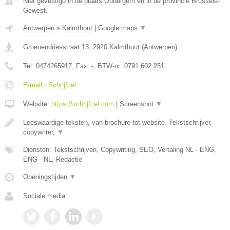
Niet gevestigd in de plaats Oudergem en in de provincie Brussels-
Gewest.
Antwerpen
»
Kalmthout
|
Google maps
▼
Groenendriesstraat 13
,
2920
Kalmthout
(
Antwerpen
)
Tel:
0474265917
, Fax:
-
, BTW-nr:
0791.602.251
E-mail › Schrijfcel
Website:
https://schrijfcel.com
|
Screenshot
▼
Leeswaardige teksten, van brochure tot website. Tekstschrijver,
copywriter,
▼
Diensten: Tekstschrijven, Copywriting, SEO, Vertaling NL - ENG,
ENG - NL, Redactie
Openingstijden
▼
Sociale media: