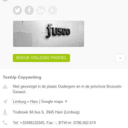
BEKIJK VOLLEDIG PROFIEL
TextUp Copywriting
Niet gevestigd in de plaats Oudergem en in de provincie Brussels-
Gewest.
Limburg
»
Ham
|
Google maps
▼
Truibroek 94 bus 6
,
3945
Ham
(
Limburg
)
Tel:
+32498120345
, Fax:
-
, BTW-nr:
0786.662.674