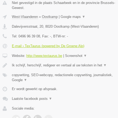
Niet gevestigd in de plaats Schaarbeek en in de provincie Brussels-
Gewest.
West-Vlaanderen
»
Oostkamp
|
Google maps
▼
Dalevijversstraat, 20
,
8020
Oostkamp
(
West-Vlaanderen
)
Tel:
0496 96 39 08
, Fax:
-
, BTW-nr:
-
E-mail › TexTaurus (powered by De Groene Alp)
Website:
http://www.textaurus.be
|
Screenshot
▼
Ik schrijf, herschrijf, redigeer en vertaal al uw teksten in het
▼
copywriting, SEO-webcopy, redactionele copywriting, journalistiek,
Google
▼
Er wordt gewerkt op afspraak.
Laatste facebook posts
▼
Sociale media: