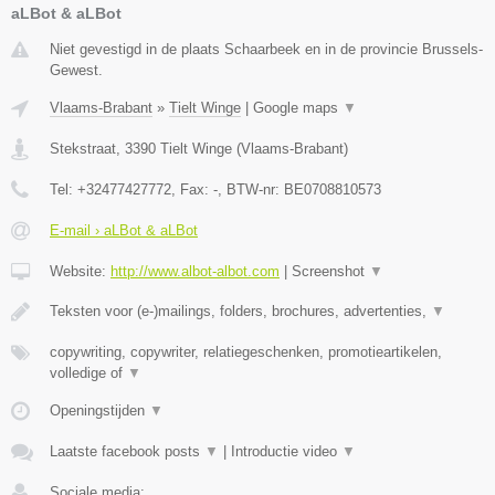
aLBot & aLBot
Niet gevestigd in de plaats Schaarbeek en in de provincie Brussels-
Gewest.
Vlaams-Brabant
»
Tielt Winge
|
Google maps
▼
Stekstraat
,
3390
Tielt Winge
(
Vlaams-Brabant
)
Tel:
+32477427772
, Fax:
-
, BTW-nr:
BE0708810573
E-mail › aLBot & aLBot
Website:
http://www.albot-albot.com
|
Screenshot
▼
Teksten voor (e-)mailings, folders, brochures, advertenties,
▼
copywriting, copywriter, relatiegeschenken, promotieartikelen,
volledige of
▼
Openingstijden
▼
Laatste facebook posts
▼
|
Introductie video
▼
Sociale media: