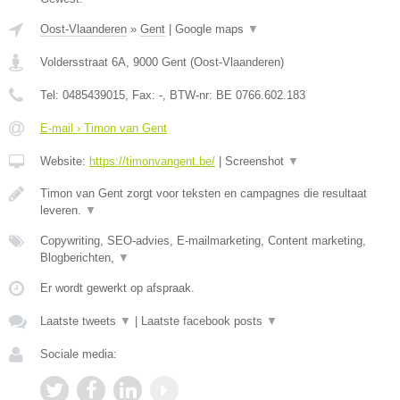
Oost-Vlaanderen
»
Gent
|
Google maps
▼
Voldersstraat 6A
,
9000
Gent
(
Oost-Vlaanderen
)
Tel:
0485439015
, Fax:
-
, BTW-nr:
BE 0766.602.183
E-mail › Timon van Gent
Website:
https://timonvangent.be/
|
Screenshot
▼
Timon van Gent zorgt voor teksten en campagnes die resultaat
leveren.
▼
Copywriting, SEO-advies, E-mailmarketing, Content marketing,
Blogberichten,
▼
Er wordt gewerkt op afspraak.
Laatste tweets
▼
|
Laatste facebook posts
▼
Sociale media: