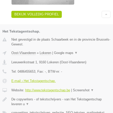
BEKIJK VOLLEDIG PROFIEL
Het Tekstagentschap.
Niet gevestigd in de plaats Schaarbeek en in de provincie Brussels-
Gewest.
Oost-Vlaanderen
»
Lokeren
|
Google maps
▼
Leeuwerikstraat 1
,
9160
Lokeren
(
Oost-Vlaanderen
)
Tel:
0486455653
, Fax:
-
, BTW-nr:
-
E-mail › Het Tekstagentschap.
Website:
http://www.tekstagentschap.be
|
Screenshot
▼
De copywriters - of tekstschrijvers - van Het Tekstagentschap
leveren u
▼
copywriting, tekstschrijven, redactie, SEO teksten, mailingtekst,