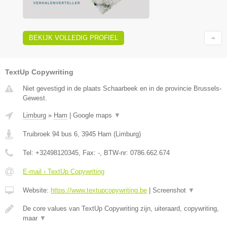
BEKIJK VOLLEDIG PROFIEL
TextUp Copywriting
Niet gevestigd in de plaats Schaarbeek en in de provincie Brussels-
Gewest.
Limburg
»
Ham
|
Google maps
▼
Truibroek 94 bus 6
,
3945
Ham
(
Limburg
)
Tel:
+32498120345
, Fax:
-
, BTW-nr:
0786.662.674
E-mail › TextUp Copywriting
Website:
https://www.textupcopywriting.be
|
Screenshot
▼
De core values van TextUp Copywriting zijn, uiteraard, copywriting,
maar
▼