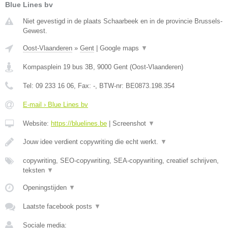
Blue Lines bv
Niet gevestigd in de plaats Schaarbeek en in de provincie Brussels-
Gewest.
Oost-Vlaanderen
»
Gent
|
Google maps
▼
Kompasplein 19 bus 3B
,
9000
Gent
(
Oost-Vlaanderen
)
Tel:
09 233 16 06
, Fax:
-
, BTW-nr:
BE0873.198.354
E-mail › Blue Lines bv
Website:
https://bluelines.be
|
Screenshot
▼
Jouw idee verdient copywriting die echt werkt.
▼
copywriting, SEO-copywriting, SEA-copywriting, creatief schrijven,
teksten
▼
Openingstijden
▼
Laatste facebook posts
▼
Sociale media: