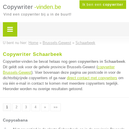
Ik ben een
copywriter
Copywriter
-vinden.be
Vind een copywriter bij u in de buurt!
U bent nu hier:
Home
»
Brussels-Gewest
»
Schaarbeek
Copywriter Schaarbeek
Copywriter-vinden.be bevat helaas nog geen
copywriters in Schaarbeek
.
Dit geldt ook voor de gehele provincie Brussels-Gewest (
copywriter
Brussels-Gewest
). Voer bovenaan deze pagina uw postcode in voor de
dichtstbijzijnde copywriters of ga naar
direct contact met copywriters
om
via één e-mail in contact te komen met meerdere copywriters tegelijk.
Hieronder worden nu overige resultaten getoond.
1
2
3
4
»
»»
Copycabana