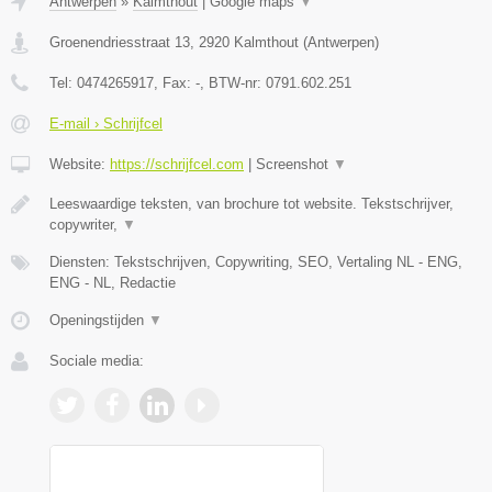
Antwerpen
»
Kalmthout
|
Google maps
▼
Groenendriesstraat 13
,
2920
Kalmthout
(
Antwerpen
)
Tel:
0474265917
, Fax:
-
, BTW-nr:
0791.602.251
E-mail › Schrijfcel
Website:
https://schrijfcel.com
|
Screenshot
▼
Leeswaardige teksten, van brochure tot website. Tekstschrijver,
copywriter,
▼
Diensten: Tekstschrijven, Copywriting, SEO, Vertaling NL - ENG,
ENG - NL, Redactie
Openingstijden
▼
Sociale media: