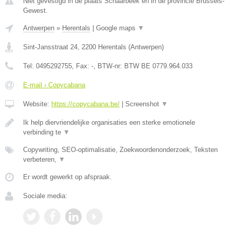
Niet gevestigd in de plaats Schaarbeek en in de provincie Brussels-
Gewest.
Antwerpen
»
Herentals
|
Google maps
▼
Sint-Jansstraat 24
,
2200
Herentals
(
Antwerpen
)
Tel:
0495292755
, Fax:
-
, BTW-nr:
BTW BE 0779.964.033
E-mail › Copycabana
Website:
https://copycabana.be/
|
Screenshot
▼
Ik help diervriendelijke organisaties een sterke emotionele
verbinding te
▼
Copywriting, SEO-optimalisatie, Zoekwoordenonderzoek, Teksten
verbeteren,
▼
Er wordt gewerkt op afspraak.
Sociale media: