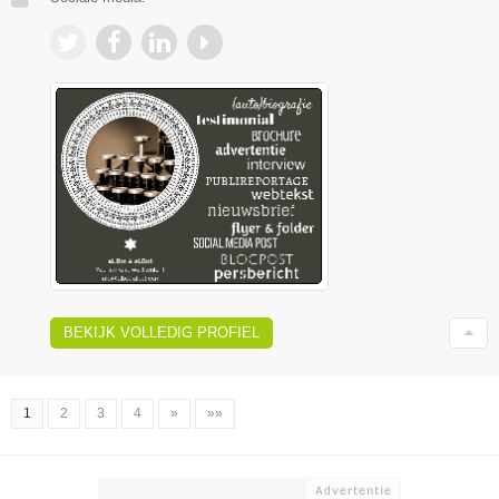
BEKIJK VOLLEDIG PROFIEL
1
2
3
4
»
»»