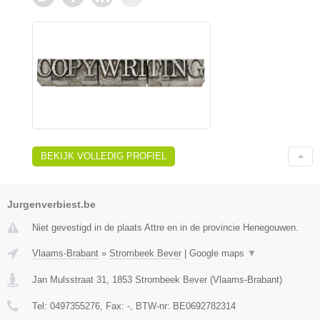
BEKIJK VOLLEDIG PROFIEL
Jurgenverbiest.be
Niet gevestigd in de plaats Attre en in de provincie Henegouwen.
Vlaams-Brabant
»
Strombeek Bever
|
Google maps
▼
Jan Mulsstraat 31
,
1853
Strombeek Bever
(
Vlaams-Brabant
)
Tel:
0497355276
, Fax:
-
, BTW-nr:
BE0692782314