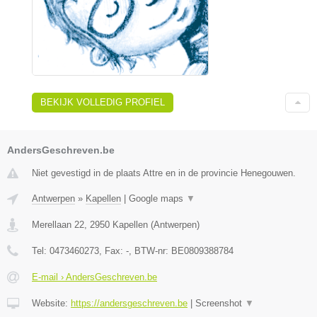
BEKIJK VOLLEDIG PROFIEL
AndersGeschreven.be
Niet gevestigd in de plaats Attre en in de provincie Henegouwen.
Antwerpen
»
Kapellen
|
Google maps
▼
Merellaan 22
,
2950
Kapellen
(
Antwerpen
)
Tel:
0473460273
, Fax:
-
, BTW-nr:
BE0809388784
E-mail › AndersGeschreven.be
Website:
https://andersgeschreven.be
|
Screenshot
▼