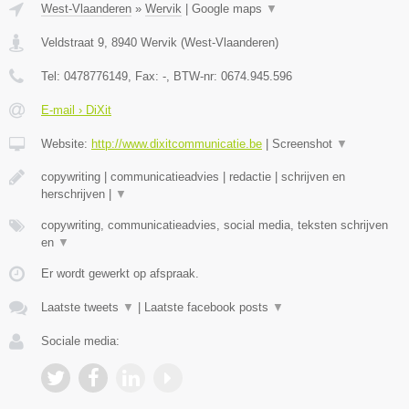
West-Vlaanderen
»
Wervik
|
Google maps
▼
Veldstraat 9
,
8940
Wervik
(
West-Vlaanderen
)
Tel:
0478776149
, Fax:
-
, BTW-nr:
0674.945.596
E-mail › DiXit
Website:
http://www.dixitcommunicatie.be
|
Screenshot
▼
copywriting | communicatieadvies | redactie | schrijven en
herschrijven |
▼
copywriting, communicatieadvies, social media, teksten schrijven
en
▼
Er wordt gewerkt op afspraak.
Laatste tweets
▼
|
Laatste facebook posts
▼
Sociale media: