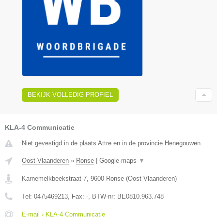
BEKIJK VOLLEDIG PROFIEL
KLA-4 Communicatie
Niet gevestigd in de plaats Attre en in de provincie Henegouwen.
Oost-Vlaanderen
»
Ronse
|
Google maps
▼
Karnemelkbeekstraat 7
,
9600
Ronse
(
Oost-Vlaanderen
)
Tel:
0475469213
, Fax:
-
, BTW-nr:
BE0810.963.748
E-mail › KLA-4 Communicatie