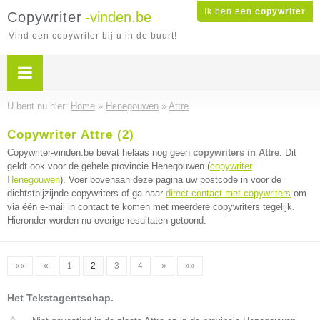
Ik ben een
copywriter
Copywriter
-vinden.be
Vind een copywriter bij u in de buurt!
U bent nu hier:
Home
»
Henegouwen
»
Attre
Copywriter Attre (2)
Copywriter-vinden.be bevat helaas nog geen
copywriters in Attre
. Dit
geldt ook voor de gehele provincie Henegouwen (
copywriter
Henegouwen
). Voer bovenaan deze pagina uw postcode in voor de
dichtstbijzijnde copywriters of ga naar
direct contact met copywriters
om
via één e-mail in contact te komen met meerdere copywriters tegelijk.
Hieronder worden nu overige resultaten getoond.
««
«
1
2
3
4
»
»»
Het Tekstagentschap.