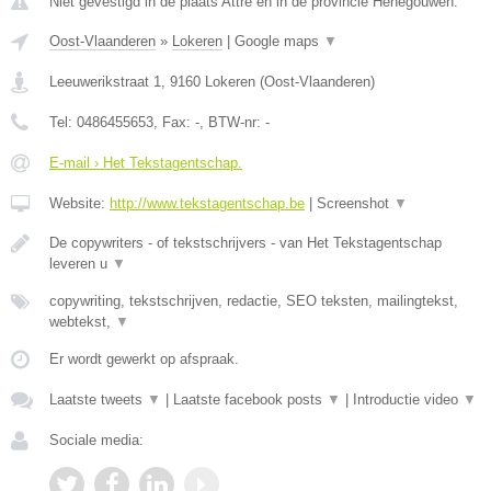
Niet gevestigd in de plaats Attre en in de provincie Henegouwen.
Oost-Vlaanderen
»
Lokeren
|
Google maps
▼
Leeuwerikstraat 1
,
9160
Lokeren
(
Oost-Vlaanderen
)
Tel:
0486455653
, Fax:
-
, BTW-nr:
-
E-mail › Het Tekstagentschap.
Website:
http://www.tekstagentschap.be
|
Screenshot
▼
De copywriters - of tekstschrijvers - van Het Tekstagentschap
leveren u
▼
copywriting, tekstschrijven, redactie, SEO teksten, mailingtekst,
webtekst,
▼
Er wordt gewerkt op afspraak.
Laatste tweets
▼
|
Laatste facebook posts
▼
|
Introductie video
▼
Sociale media: