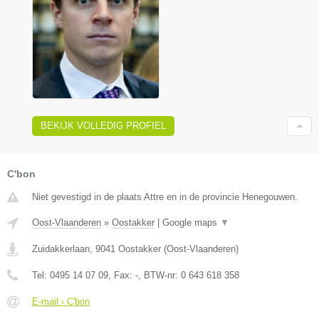
BEKIJK VOLLEDIG PROFIEL
C'bon
Niet gevestigd in de plaats Attre en in de provincie Henegouwen.
Oost-Vlaanderen
»
Oostakker
|
Google maps
▼
Zuidakkerlaan
,
9041
Oostakker
(
Oost-Vlaanderen
)
Tel:
0495 14 07 09
, Fax:
-
, BTW-nr:
0 643 618 358
E-mail › C'bon