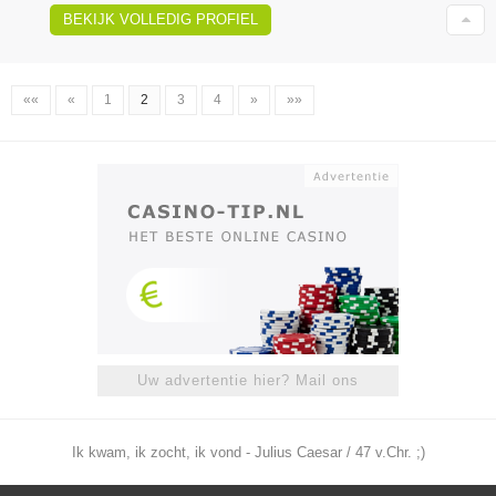
BEKIJK VOLLEDIG PROFIEL
««
«
1
2
3
4
»
»»
Uw advertentie hier? Mail ons
Ik kwam, ik zocht, ik vond - Julius Caesar / 47 v.Chr. ;)