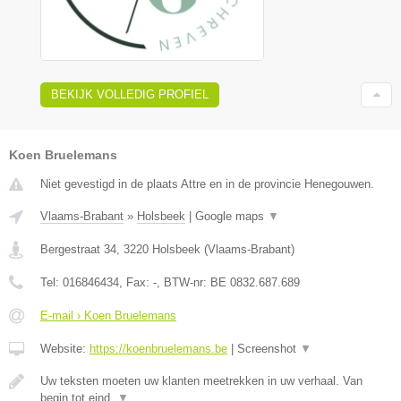
BEKIJK VOLLEDIG PROFIEL
Koen Bruelemans
Niet gevestigd in de plaats Attre en in de provincie Henegouwen.
Vlaams-Brabant
»
Holsbeek
|
Google maps
▼
Bergestraat 34
,
3220
Holsbeek
(
Vlaams-Brabant
)
Tel:
016846434
, Fax:
-
, BTW-nr:
BE 0832.687.689
E-mail › Koen Bruelemans
Website:
https://koenbruelemans.be
|
Screenshot
▼
Uw teksten moeten uw klanten meetrekken in uw verhaal. Van
begin tot eind.
▼