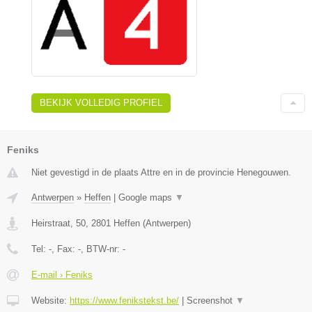
BEKIJK VOLLEDIG PROFIEL
Feniks
Niet gevestigd in de plaats Attre en in de provincie Henegouwen.
Antwerpen
»
Heffen
|
Google maps
▼
Heirstraat, 50
,
2801
Heffen
(
Antwerpen
)
Tel:
-
, Fax:
-
, BTW-nr:
-
E-mail › Feniks
Website:
https://www.fenikstekst.be/
|
Screenshot
▼