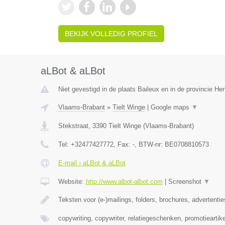
BEKIJK VOLLEDIG PROFIEL
aLBot & aLBot
Niet gevestigd in de plaats Baileux en in de provincie H
Vlaams-Brabant
»
Tielt Winge
|
Google maps
▼
Stekstraat
,
3390
Tielt Winge
(
Vlaams-Brabant
)
Tel:
+32477427772
, Fax:
-
, BTW-nr:
BE0708810573
E-mail › aLBot & aLBot
Website:
http://www.albot-albot.com
|
Screenshot
▼
Teksten voor (e-)mailings, folders, brochures, advertenti
copywriting, copywriter, relatiegeschenken, promotieartike