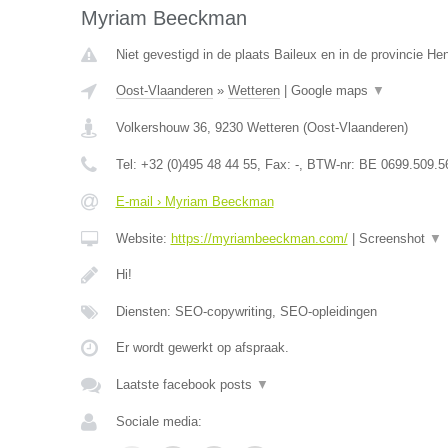
Myriam Beeckman
Niet gevestigd in de plaats Baileux en in de provincie H
Oost-Vlaanderen
»
Wetteren
|
Google maps
▼
Volkershouw 36
,
9230
Wetteren
(
Oost-Vlaanderen
)
Tel:
+32 (0)495 48 44 55
, Fax:
-
, BTW-nr:
BE 0699.509.5
E-mail › Myriam Beeckman
Website:
https://myriambeeckman.com/
|
Screenshot
▼
Hi!
Diensten: SEO-copywriting, SEO-opleidingen
Er wordt gewerkt op afspraak.
Laatste facebook posts
▼
Sociale media: