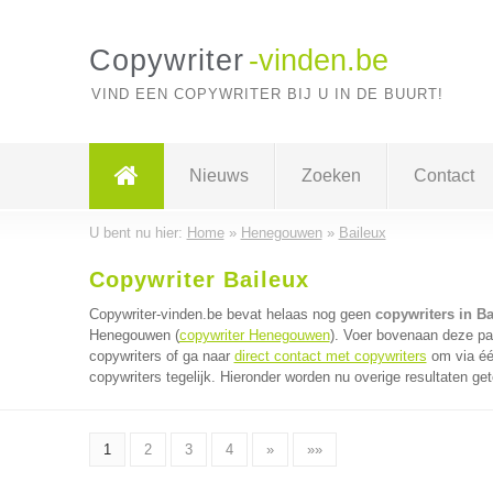
Copywriter
-vinden.be
VIND EEN COPYWRITER BIJ U IN DE BUURT!
Nieuws
Zoeken
Contact
U bent nu hier:
Home
»
Henegouwen
»
Baileux
Copywriter Baileux
Copywriter-vinden.be bevat helaas nog geen
copywriters in Ba
Henegouwen (
copywriter Henegouwen
). Voer bovenaan deze pag
copywriters of ga naar
direct contact met copywriters
om via éé
copywriters tegelijk. Hieronder worden nu overige resultaten ge
1
2
3
4
»
»»