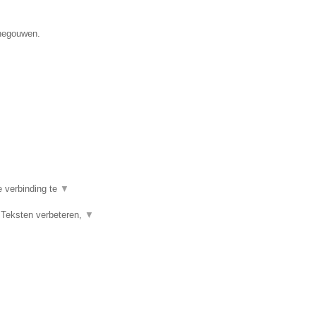
enegouwen.
e verbinding te
▼
 Teksten verbeteren,
▼