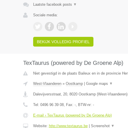
Laatste facebook posts
▼
Sociale media:
BEKIJK VOLLEDIG PROFIEL
TexTaurus (powered by De Groene Alp)
Niet gevestigd in de plaats Baileux en in de provincie H
West-Vlaanderen
»
Oostkamp
|
Google maps
▼
Dalevijversstraat, 20
,
8020
Oostkamp
(
West-Vlaanderen
)
Tel:
0496 96 39 08
, Fax:
-
, BTW-nr:
-
E-mail › TexTaurus (powered by De Groene Alp)
Website:
http://www.textaurus.be
|
Screenshot
▼