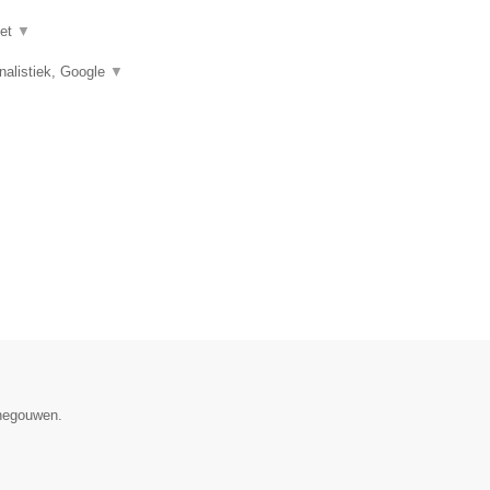
het
▼
nalistiek, Google
▼
enegouwen.