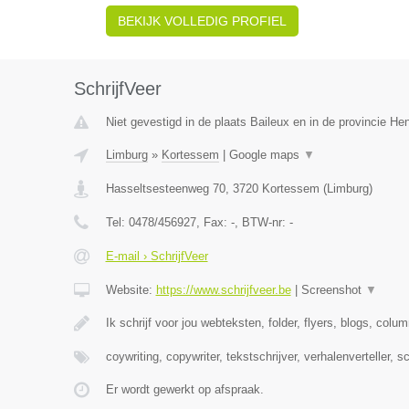
BEKIJK VOLLEDIG PROFIEL
SchrijfVeer
Niet gevestigd in de plaats Baileux en in de provincie H
Limburg
»
Kortessem
|
Google maps
▼
Hasseltsesteenweg 70
,
3720
Kortessem
(
Limburg
)
Tel:
0478/456927
, Fax:
-
, BTW-nr:
-
E-mail › SchrijfVeer
Website:
https://www.schrijfveer.be
|
Screenshot
▼
Ik schrijf voor jou webteksten, folder, flyers, blogs, colu
coywriting, copywriter, tekstschrijver, verhalenverteller, s
Er wordt gewerkt op afspraak.