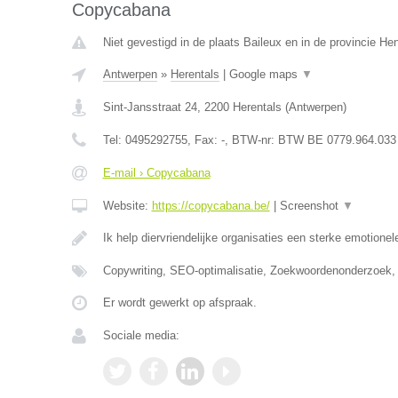
Copycabana
Niet gevestigd in de plaats Baileux en in de provincie H
Antwerpen
»
Herentals
|
Google maps
▼
Sint-Jansstraat 24
,
2200
Herentals
(
Antwerpen
)
Tel:
0495292755
, Fax:
-
, BTW-nr:
BTW BE 0779.964.033
E-mail › Copycabana
Website:
https://copycabana.be/
|
Screenshot
▼
Ik help diervriendelijke organisaties een sterke emotionel
Copywriting, SEO-optimalisatie, Zoekwoordenonderzoek,
Er wordt gewerkt op afspraak.
Sociale media: