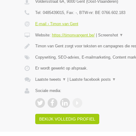
Voldersstraat 6A
,
9000
Gent
(
Oost-Vlaanderen
)
Tel:
0485439015
, Fax:
-
, BTW-nr:
BE 0766.602.183
E-mail › Timon van Gent
Website:
https://timonvangent.be/
|
Screenshot
▼
Timon van Gent zorgt voor teksten en campagnes die res
Copywriting, SEO-advies, E-mailmarketing, Content mark
Er wordt gewerkt op afspraak.
Laatste tweets
▼
|
Laatste facebook posts
▼
Sociale media:
BEKIJK VOLLEDIG PROFIEL