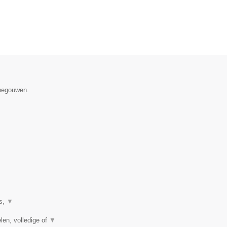
enegouwen.
es,
▼
len, volledige of
▼