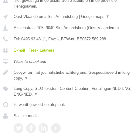
Niet gevestigd in de plaats Bon Secours en in de provincie
Henegouwen.
Oost-Vlaanderen
»
Sint Amandsberg
|
Google maps
▼
Azaleastraat 105
,
9040
Sint Amandsberg
(
Oost-Vlaanderen
)
Tel:
0495.93.43.11
, Fax:
-
, BTW-nr:
BE0672.589.288
E-mail › Freek Lauwers
Website onbekend
Copywriter met journalistieke achtergrond. Gespecialiseerd in long
copy,
▼
Long Copy, SEO-teksten, Content Creation, Vertalingen NED-ENG,
ENG-NED,
▼
Er wordt gewerkt op afspraak.
Sociale media: