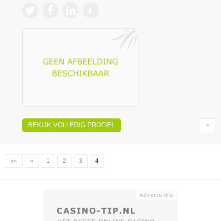
BEKIJK VOLLEDIG PROFIEL
««
«
1
2
3
4