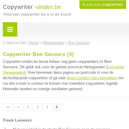
Ik ben een
copywriter
Copywriter
-vinden.be
Vind een copywriter bij u in de buurt!
U bent nu hier:
Home
»
Henegouwen
»
Bon Secours
Copywriter Bon Secours (4)
Copywriter-vinden.be bevat helaas nog geen
copywriters in Bon
Secours
. Dit geldt ook voor de gehele provincie Henegouwen (
copywriter
Henegouwen
). Voer bovenaan deze pagina uw postcode in voor de
dichtstbijzijnde copywriters of ga naar
direct contact met copywriters
om
via één e-mail in contact te komen met meerdere copywriters tegelijk.
Hieronder worden nu overige resultaten getoond.
««
«
1
2
3
4
Freek Lauwers