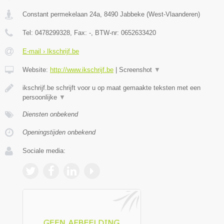
Constant permekelaan 24a
,
8490
Jabbeke
(
West-Vlaanderen
)
Tel:
0478299328
, Fax:
-
, BTW-nr:
0652633420
E-mail › Ikschrijf.be
Website:
http://www.ikschrijf.be
|
Screenshot
▼
ikschrijf.be schrijft voor u op maat gemaakte teksten met een
persoonlijke
▼
Diensten onbekend
Openingstijden onbekend
Sociale media: