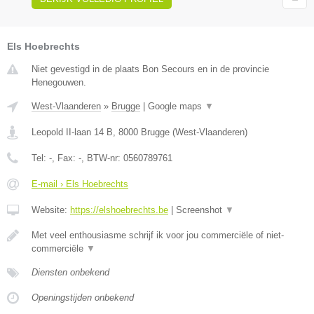
Els Hoebrechts
Niet gevestigd in de plaats Bon Secours en in de provincie
Henegouwen.
West-Vlaanderen
»
Brugge
|
Google maps
▼
Leopold II-laan 14 B
,
8000
Brugge
(
West-Vlaanderen
)
Tel:
-
, Fax:
-
, BTW-nr:
0560789761
E-mail › Els Hoebrechts
Website:
https://elshoebrechts.be
|
Screenshot
▼
Met veel enthousiasme schrijf ik voor jou commerciële of niet-
commerciële
▼
Diensten onbekend
Openingstijden onbekend