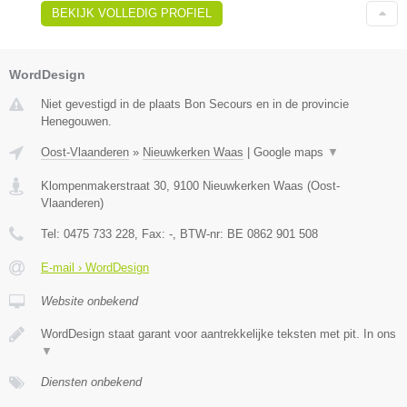
BEKIJK VOLLEDIG PROFIEL
WordDesign
Niet gevestigd in de plaats Bon Secours en in de provincie
Henegouwen.
Oost-Vlaanderen
»
Nieuwkerken Waas
|
Google maps
▼
Klompenmakerstraat 30
,
9100
Nieuwkerken Waas
(
Oost-
Vlaanderen
)
Tel:
0475 733 228
, Fax:
-
, BTW-nr:
BE 0862 901 508
E-mail › WordDesign
Website onbekend
WordDesign staat garant voor aantrekkelijke teksten met pit. In ons
▼
Diensten onbekend