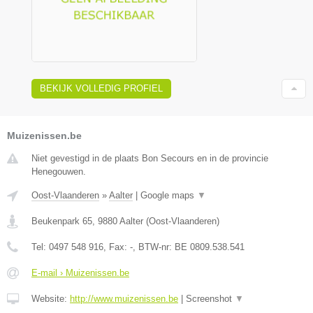
BEKIJK VOLLEDIG PROFIEL
Muizenissen.be
Niet gevestigd in de plaats Bon Secours en in de provincie
Henegouwen.
Oost-Vlaanderen
»
Aalter
|
Google maps
▼
Beukenpark 65
,
9880
Aalter
(
Oost-Vlaanderen
)
Tel:
0497 548 916
, Fax:
-
, BTW-nr:
BE 0809.538.541
E-mail › Muizenissen.be
Website:
http://www.muizenissen.be
|
Screenshot
▼