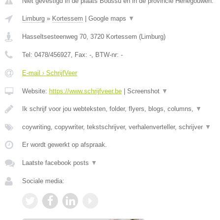
Niet gevestigd in de plaats Boussu en in de provincie Henegouwen.
Limburg
»
Kortessem
|
Google maps
▼
Hasseltsesteenweg 70
,
3720
Kortessem
(
Limburg
)
Tel:
0478/456927
, Fax:
-
, BTW-nr:
-
E-mail › SchrijfVeer
Website:
https://www.schrijfveer.be
|
Screenshot
▼
Ik schrijf voor jou webteksten, folder, flyers, blogs, columns,
▼
coywriting, copywriter, tekstschrijver, verhalenverteller, schrijver
▼
Er wordt gewerkt op afspraak.
Laatste facebook posts
▼
Sociale media: