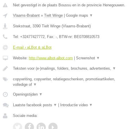
Niet gevestigd in de plaats Boussu en in de provincie Henegouwen.
Vlaams-Brabant
»
Tielt Winge
|
Google maps
▼
Stekstraat
,
3390
Tielt Winge
(
Vlaams-Brabant
)
Tel:
+32477427772
, Fax:
-
, BTW-nr:
BE0708810573
E-mail › aLBot & aLBot
Website:
http://www.albot-albot.com
|
Screenshot
▼
Teksten voor (e-)mailings, folders, brochures, advertenties,
▼
copywriting, copywriter, relatiegeschenken, promotieartikelen,
volledige of
▼
Openingstijden
▼
Laatste facebook posts
▼
|
Introductie video
▼
Sociale media: