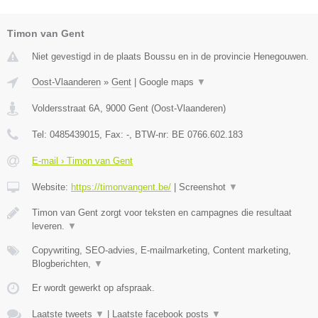
Timon van Gent
Niet gevestigd in de plaats Boussu en in de provincie Henegouwen.
Oost-Vlaanderen
»
Gent
|
Google maps
▼
Voldersstraat 6A
,
9000
Gent
(
Oost-Vlaanderen
)
Tel:
0485439015
, Fax:
-
, BTW-nr:
BE 0766.602.183
E-mail › Timon van Gent
Website:
https://timonvangent.be/
|
Screenshot
▼
Timon van Gent zorgt voor teksten en campagnes die resultaat
leveren.
▼
Copywriting, SEO-advies, E-mailmarketing, Content marketing,
Blogberichten,
▼
Er wordt gewerkt op afspraak.
Laatste tweets
▼
|
Laatste facebook posts
▼