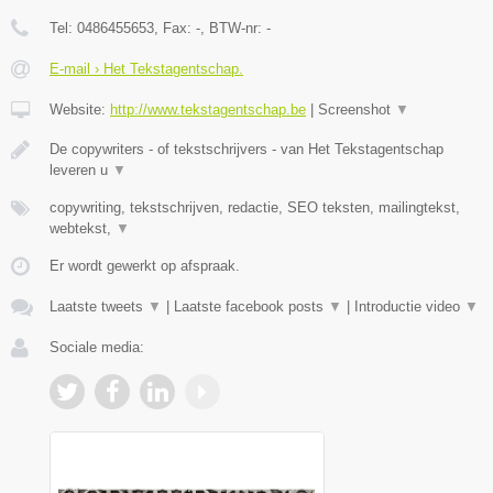
Tel:
0486455653
, Fax:
-
, BTW-nr:
-
E-mail › Het Tekstagentschap.
Website:
http://www.tekstagentschap.be
|
Screenshot
▼
De copywriters - of tekstschrijvers - van Het Tekstagentschap
leveren u
▼
copywriting, tekstschrijven, redactie, SEO teksten, mailingtekst,
webtekst,
▼
Er wordt gewerkt op afspraak.
Laatste tweets
▼
|
Laatste facebook posts
▼
|
Introductie video
▼
Sociale media: