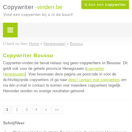
Ik ben een
copywriter
Copywriter
-vinden.be
Vind een copywriter bij u in de buurt!
U bent nu hier:
Home
»
Henegouwen
»
Boussu
Copywriter Boussu
Copywriter-vinden.be bevat helaas nog geen
copywriters in Boussu
. Dit
geldt ook voor de gehele provincie Henegouwen (
copywriter
Henegouwen
). Voer bovenaan deze pagina uw postcode in voor de
dichtstbijzijnde copywriters of ga naar
direct contact met copywriters
om
via één e-mail in contact te komen met meerdere copywriters tegelijk.
Hieronder worden nu overige resultaten getoond.
1
2
3
4
»
»»
SchrijfVeer