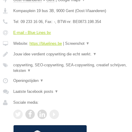
Kompasplein 19 bus 3B
,
9000
Gent
(
Oost-Vlaanderen
)
Tel:
09 233 16 06
, Fax:
-
, BTW-nr:
BE0873.198.354
E-mail › Blue Lines bv
Website:
https://bluelines.be
|
Screenshot
▼
Jouw idee verdient copywriting die echt werkt.
▼
copywriting, SEO-copywriting, SEA-copywriting, creatief schrijven,
teksten
▼
Openingstijden
▼
Laatste facebook posts
▼
Sociale media: