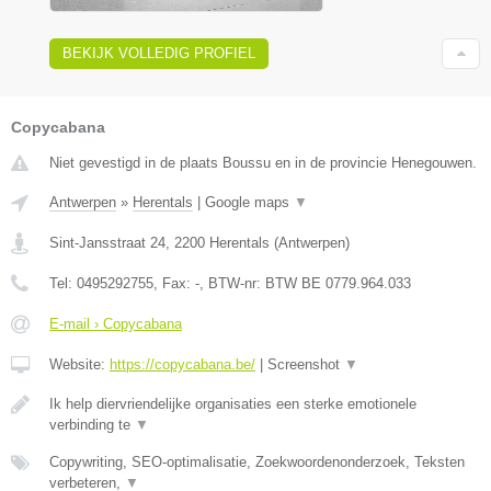
BEKIJK VOLLEDIG PROFIEL
Copycabana
Niet gevestigd in de plaats Boussu en in de provincie Henegouwen.
Antwerpen
»
Herentals
|
Google maps
▼
Sint-Jansstraat 24
,
2200
Herentals
(
Antwerpen
)
Tel:
0495292755
, Fax:
-
, BTW-nr:
BTW BE 0779.964.033
E-mail › Copycabana
Website:
https://copycabana.be/
|
Screenshot
▼
Ik help diervriendelijke organisaties een sterke emotionele
verbinding te
▼
Copywriting, SEO-optimalisatie, Zoekwoordenonderzoek, Teksten
verbeteren,
▼