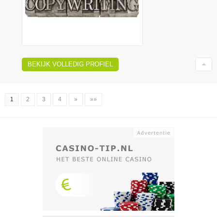
BEKIJK VOLLEDIG PROFIEL
1
2
3
4
»
»»