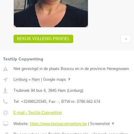
BEKIJK VOLLEDIG PROFIEL
TextUp Copywriting
Niet gevestigd in de plaats Boussu en in de provincie Henegouwen.
Limburg
»
Ham
|
Google maps
▼
Truibroek 94 bus 6
,
3945
Ham
(
Limburg
)
Tel:
+32498120345
, Fax:
-
, BTW-nr:
0786.662.674
E-mail › TextUp Copywriting
Website:
https://www.textupcopywriting.be
|
Screenshot
▼