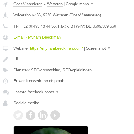
Oost-Vlaanderen
»
Wetteren
|
Google maps
▼
Volkershouw 36
,
9230
Wetteren
(
Oost-Vlaanderen
)
Tel:
+32 (0)495 48 44 55
, Fax:
-
, BTW-nr:
BE 0699.509.560
E-mail › Myriam Beeckman
Website:
https://myriambeeckman.com/
|
Screenshot
▼
Hi!
Diensten: SEO-copywriting, SEO-opleidingen
Er wordt gewerkt op afspraak.
Laatste facebook posts
▼
Sociale media: