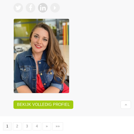
BEKIJK VOLLEDIG PROFIEL
1
2
3
4
»
»»