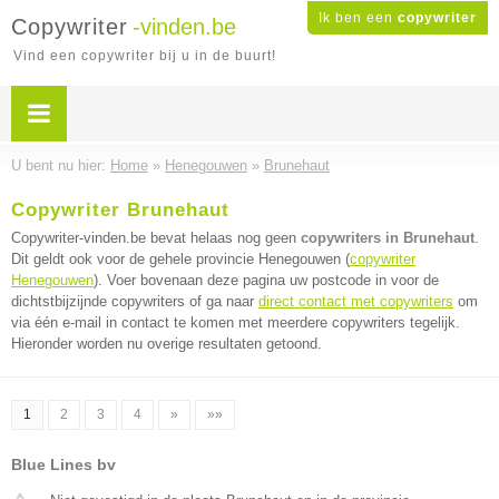
Ik ben een
copywriter
Copywriter
-vinden.be
Vind een copywriter bij u in de buurt!
U bent nu hier:
Home
»
Henegouwen
»
Brunehaut
Copywriter Brunehaut
Copywriter-vinden.be bevat helaas nog geen
copywriters in Brunehaut
.
Dit geldt ook voor de gehele provincie Henegouwen (
copywriter
Henegouwen
). Voer bovenaan deze pagina uw postcode in voor de
dichtstbijzijnde copywriters of ga naar
direct contact met copywriters
om
via één e-mail in contact te komen met meerdere copywriters tegelijk.
Hieronder worden nu overige resultaten getoond.
1
2
3
4
»
»»
Blue Lines bv