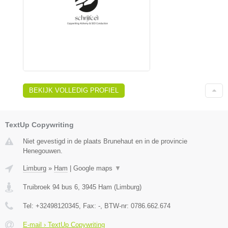
BEKIJK VOLLEDIG PROFIEL
TextUp Copywriting
Niet gevestigd in de plaats Brunehaut en in de provincie
Henegouwen.
Limburg
»
Ham
|
Google maps
▼
Truibroek 94 bus 6
,
3945
Ham
(
Limburg
)
Tel:
+32498120345
, Fax:
-
, BTW-nr:
0786.662.674
E-mail › TextUp Copywriting