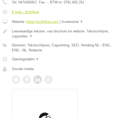
Tel:
0474265917
, Fax:
-
, BTW-nr:
0791.602.251
E-mail › Schrijfcel
Website:
https://schrijfcel.com
|
Screenshot
▼
Leeswaardige teksten, van brochure tot website. Tekstschrijver,
copywriter,
▼
Diensten: Tekstschrijven, Copywriting, SEO, Vertaling NL - ENG,
ENG - NL, Redactie
Openingstijden
▼
Sociale media: