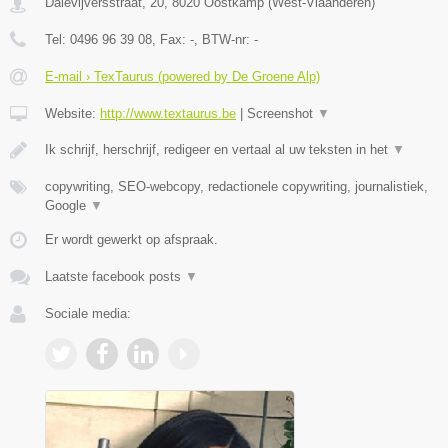
Dalevijversstraat, 20
,
8020
Oostkamp
(
West-Vlaanderen
)
Tel:
0496 96 39 08
, Fax:
-
, BTW-nr:
-
E-mail › TexTaurus (powered by De Groene Alp)
Website:
http://www.textaurus.be
|
Screenshot
▼
Ik schrijf, herschrijf, redigeer en vertaal al uw teksten in het
▼
copywriting, SEO-webcopy, redactionele copywriting, journalistiek,
Google
▼
Er wordt gewerkt op afspraak.
Laatste facebook posts
▼
Sociale media: