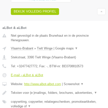
BEKIJK VOLLEDIG PROFIEL
aLBot & aLBot
Niet gevestigd in de plaats Brunehaut en in de provincie
Henegouwen.
Vlaams-Brabant
»
Tielt Winge
|
Google maps
▼
Stekstraat
,
3390
Tielt Winge
(
Vlaams-Brabant
)
Tel:
+32477427772
, Fax:
-
, BTW-nr:
BE0708810573
E-mail › aLBot & aLBot
Website:
http://www.albot-albot.com
|
Screenshot
▼
Teksten voor (e-)mailings, folders, brochures, advertenties,
▼
copywriting, copywriter, relatiegeschenken, promotieartikelen,
volledige of
▼