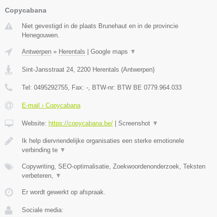
Copycabana
Niet gevestigd in de plaats Brunehaut en in de provincie
Henegouwen.
Antwerpen
»
Herentals
|
Google maps
▼
Sint-Jansstraat 24
,
2200
Herentals
(
Antwerpen
)
Tel:
0495292755
, Fax:
-
, BTW-nr:
BTW BE 0779.964.033
E-mail › Copycabana
Website:
https://copycabana.be/
|
Screenshot
▼
Ik help diervriendelijke organisaties een sterke emotionele
verbinding te
▼
Copywriting, SEO-optimalisatie, Zoekwoordenonderzoek, Teksten
verbeteren,
▼
Er wordt gewerkt op afspraak.
Sociale media: