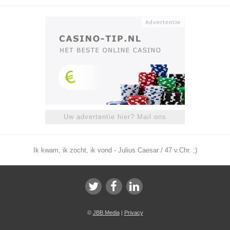
Uw advertentie hier? Mail ons
Ik kwam, ik zocht, ik vond - Julius Caesar / 47 v.Chr. ;)
©
JBB Media
|
Privacy