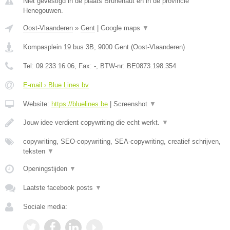
Niet gevestigd in de plaats Brunehaut en in de provincie
Henegouwen.
Oost-Vlaanderen
»
Gent
|
Google maps
▼
Kompasplein 19 bus 3B
,
9000
Gent
(
Oost-Vlaanderen
)
Tel:
09 233 16 06
, Fax:
-
, BTW-nr:
BE0873.198.354
E-mail › Blue Lines bv
Website:
https://bluelines.be
|
Screenshot
▼
Jouw idee verdient copywriting die echt werkt.
▼
copywriting, SEO-copywriting, SEA-copywriting, creatief schrijven,
teksten
▼
Openingstijden
▼
Laatste facebook posts
▼
Sociale media: