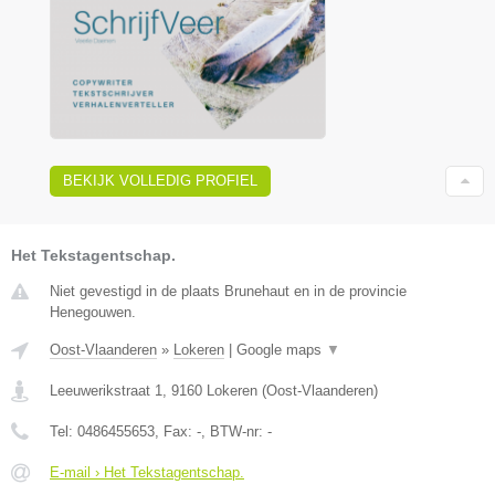
BEKIJK VOLLEDIG PROFIEL
Het Tekstagentschap.
Niet gevestigd in de plaats Brunehaut en in de provincie
Henegouwen.
Oost-Vlaanderen
»
Lokeren
|
Google maps
▼
Leeuwerikstraat 1
,
9160
Lokeren
(
Oost-Vlaanderen
)
Tel:
0486455653
, Fax:
-
, BTW-nr:
-
E-mail › Het Tekstagentschap.