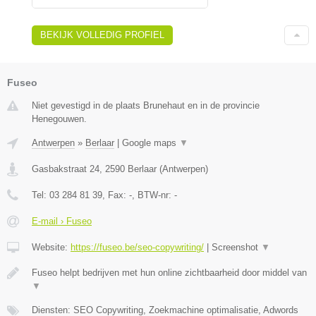
BEKIJK VOLLEDIG PROFIEL
Fuseo
Niet gevestigd in de plaats Brunehaut en in de provincie
Henegouwen.
Antwerpen
»
Berlaar
|
Google maps
▼
Gasbakstraat 24
,
2590
Berlaar
(
Antwerpen
)
Tel:
03 284 81 39
, Fax:
-
, BTW-nr:
-
E-mail › Fuseo
Website:
https://fuseo.be/seo-copywriting/
|
Screenshot
▼
Fuseo helpt bedrijven met hun online zichtbaarheid door middel van
▼
Diensten: SEO Copywriting, Zoekmachine optimalisatie, Adwords