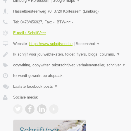
Limburg
»
Kortessem
|
Google maps
▼
Hasseltsesteenweg 70
,
3720
Kortessem
(
Limburg
)
Tel:
0478/456927
, Fax:
-
, BTW-nr:
-
E-mail › SchrijfVeer
Website:
https://www.schrijfveer.be
|
Screenshot
▼
Ik schrijf voor jou webteksten, folder, flyers, blogs, columns,
▼
coywriting, copywriter, tekstschrijver, verhalenverteller, schrijver
▼
Er wordt gewerkt op afspraak.
Laatste facebook posts
▼
Sociale media: