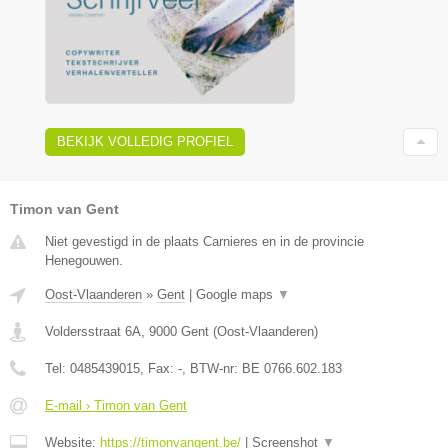
BEKIJK VOLLEDIG PROFIEL
Timon van Gent
Niet gevestigd in de plaats Carnieres en in de provincie
Henegouwen.
Oost-Vlaanderen
»
Gent
|
Google maps
▼
Voldersstraat 6A
,
9000
Gent
(
Oost-Vlaanderen
)
Tel:
0485439015
, Fax:
-
, BTW-nr:
BE 0766.602.183
E-mail › Timon van Gent
Website:
https://timonvangent.be/
|
Screenshot
▼