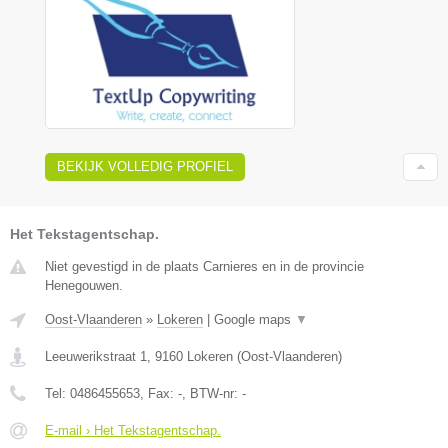
BEKIJK VOLLEDIG PROFIEL
Het Tekstagentschap.
Niet gevestigd in de plaats Carnieres en in de provincie
Henegouwen.
Oost-Vlaanderen
»
Lokeren
|
Google maps
▼
Leeuwerikstraat 1
,
9160
Lokeren
(
Oost-Vlaanderen
)
Tel:
0486455653
, Fax:
-
, BTW-nr:
-
E-mail › Het Tekstagentschap.