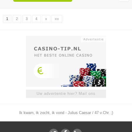
1
2
3
4
»
»»
Uw advertentie hier? Mail ons
Ik kwam, ik zocht, ik vond - Julius Caesar / 47 v.Chr. ;)