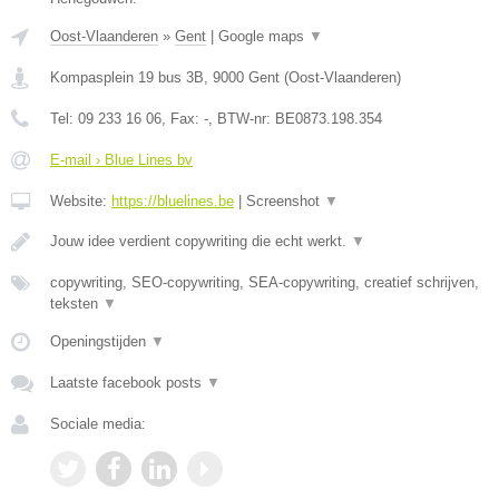
Oost-Vlaanderen
»
Gent
|
Google maps
▼
Kompasplein 19 bus 3B
,
9000
Gent
(
Oost-Vlaanderen
)
Tel:
09 233 16 06
, Fax:
-
, BTW-nr:
BE0873.198.354
E-mail › Blue Lines bv
Website:
https://bluelines.be
|
Screenshot
▼
Jouw idee verdient copywriting die echt werkt.
▼
copywriting, SEO-copywriting, SEA-copywriting, creatief schrijven,
teksten
▼
Openingstijden
▼
Laatste facebook posts
▼
Sociale media: