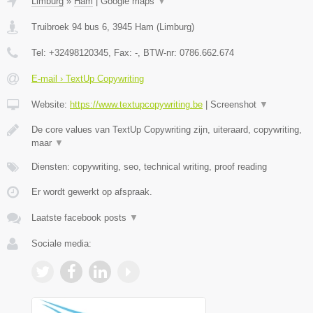
Limburg
»
Ham
|
Google maps
▼
Truibroek 94 bus 6
,
3945
Ham
(
Limburg
)
Tel:
+32498120345
, Fax:
-
, BTW-nr:
0786.662.674
E-mail › TextUp Copywriting
Website:
https://www.textupcopywriting.be
|
Screenshot
▼
De core values van TextUp Copywriting zijn, uiteraard, copywriting,
maar
▼
Diensten: copywriting, seo, technical writing, proof reading
Er wordt gewerkt op afspraak.
Laatste facebook posts
▼
Sociale media: