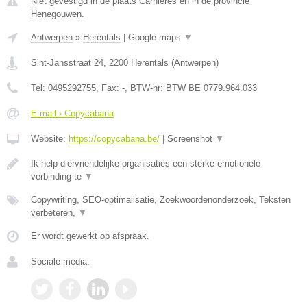
Niet gevestigd in de plaats Carnieres en in de provincie
Henegouwen.
Antwerpen
»
Herentals
|
Google maps
▼
Sint-Jansstraat 24
,
2200
Herentals
(
Antwerpen
)
Tel:
0495292755
, Fax:
-
, BTW-nr:
BTW BE 0779.964.033
E-mail › Copycabana
Website:
https://copycabana.be/
|
Screenshot
▼
Ik help diervriendelijke organisaties een sterke emotionele
verbinding te
▼
Copywriting, SEO-optimalisatie, Zoekwoordenonderzoek, Teksten
verbeteren,
▼
Er wordt gewerkt op afspraak.
Sociale media: