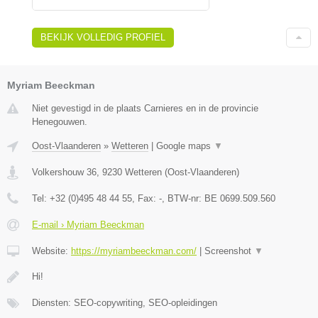
BEKIJK VOLLEDIG PROFIEL
Myriam Beeckman
Niet gevestigd in de plaats Carnieres en in de provincie
Henegouwen.
Oost-Vlaanderen
»
Wetteren
|
Google maps
▼
Volkershouw 36
,
9230
Wetteren
(
Oost-Vlaanderen
)
Tel:
+32 (0)495 48 44 55
, Fax:
-
, BTW-nr:
BE 0699.509.560
E-mail › Myriam Beeckman
Website:
https://myriambeeckman.com/
|
Screenshot
▼
Hi!
Diensten: SEO-copywriting, SEO-opleidingen