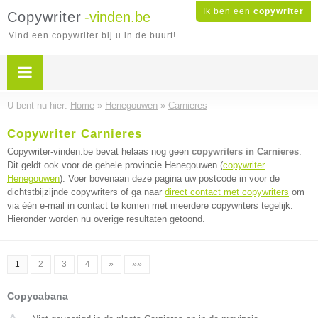
Ik ben een
copywriter
Copywriter
-vinden.be
Vind een copywriter bij u in de buurt!
U bent nu hier:
Home
»
Henegouwen
»
Carnieres
Copywriter Carnieres
Copywriter-vinden.be bevat helaas nog geen
copywriters in Carnieres
.
Dit geldt ook voor de gehele provincie Henegouwen (
copywriter
Henegouwen
). Voer bovenaan deze pagina uw postcode in voor de
dichtstbijzijnde copywriters of ga naar
direct contact met copywriters
om
via één e-mail in contact te komen met meerdere copywriters tegelijk.
Hieronder worden nu overige resultaten getoond.
1
2
3
4
»
»»
Copycabana