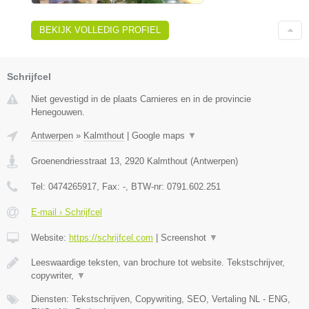
BEKIJK VOLLEDIG PROFIEL
Schrijfcel
Niet gevestigd in de plaats Carnieres en in de provincie
Henegouwen.
Antwerpen
»
Kalmthout
|
Google maps
▼
Groenendriesstraat 13
,
2920
Kalmthout
(
Antwerpen
)
Tel:
0474265917
, Fax:
-
, BTW-nr:
0791.602.251
E-mail › Schrijfcel
Website:
https://schrijfcel.com
|
Screenshot
▼
Leeswaardige teksten, van brochure tot website. Tekstschrijver,
copywriter,
▼
Diensten: Tekstschrijven, Copywriting, SEO, Vertaling NL - ENG,