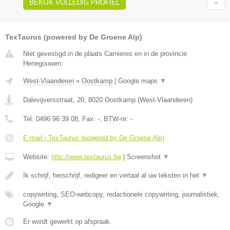
BEKIJK VOLLEDIG PROFIEL
TexTaurus (powered by De Groene Alp)
Niet gevestigd in de plaats Carnieres en in de provincie
Henegouwen.
West-Vlaanderen
»
Oostkamp
|
Google maps
▼
Dalevijversstraat, 20
,
8020
Oostkamp
(
West-Vlaanderen
)
Tel:
0496 96 39 08
, Fax:
-
, BTW-nr:
-
E-mail › TexTaurus (powered by De Groene Alp)
Website:
http://www.textaurus.be
|
Screenshot
▼
Ik schrijf, herschrijf, redigeer en vertaal al uw teksten in het
▼
copywriting, SEO-webcopy, redactionele copywriting, journalistiek,
Google
▼
Er wordt gewerkt op afspraak.