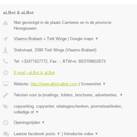
aLBot & aLBot
Niet gevestigd in de plaats Carnieres en in de provincie
Henegouwen.
Vlaams-Brabant
»
Tielt Winge
|
Google maps
▼
Stekstraat
,
3390
Tielt Winge
(
Vlaams-Brabant
)
Tel:
+32477427772
, Fax:
-
, BTW-nr:
BE0708810573
E-mail › aLBot & aLBot
Website:
http://www.albot-albot.com
|
Screenshot
▼
Teksten voor (e-)mailings, folders, brochures, advertenties,
▼
copywriting, copywriter, relatiegeschenken, promotieartikelen,
volledige of
▼
Openingstijden
▼
Laatste facebook posts
▼
|
Introductie video
▼