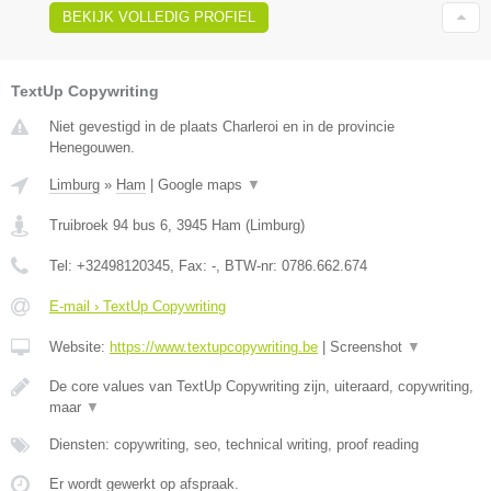
BEKIJK VOLLEDIG PROFIEL
TextUp Copywriting
Niet gevestigd in de plaats Charleroi en in de provincie
Henegouwen.
Limburg
»
Ham
|
Google maps
▼
Truibroek 94 bus 6
,
3945
Ham
(
Limburg
)
Tel:
+32498120345
, Fax:
-
, BTW-nr:
0786.662.674
E-mail › TextUp Copywriting
Website:
https://www.textupcopywriting.be
|
Screenshot
▼
De core values van TextUp Copywriting zijn, uiteraard, copywriting,
maar
▼
Diensten: copywriting, seo, technical writing, proof reading
Er wordt gewerkt op afspraak.