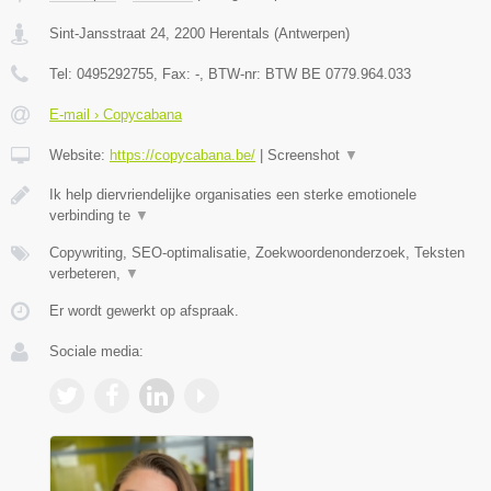
Sint-Jansstraat 24
,
2200
Herentals
(
Antwerpen
)
Tel:
0495292755
, Fax:
-
, BTW-nr:
BTW BE 0779.964.033
E-mail › Copycabana
Website:
https://copycabana.be/
|
Screenshot
▼
Ik help diervriendelijke organisaties een sterke emotionele
verbinding te
▼
Copywriting, SEO-optimalisatie, Zoekwoordenonderzoek, Teksten
verbeteren,
▼
Er wordt gewerkt op afspraak.
Sociale media: