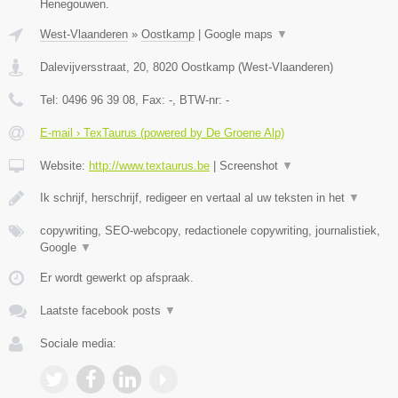
Henegouwen.
West-Vlaanderen
»
Oostkamp
|
Google maps
▼
Dalevijversstraat, 20
,
8020
Oostkamp
(
West-Vlaanderen
)
Tel:
0496 96 39 08
, Fax:
-
, BTW-nr:
-
E-mail › TexTaurus (powered by De Groene Alp)
Website:
http://www.textaurus.be
|
Screenshot
▼
Ik schrijf, herschrijf, redigeer en vertaal al uw teksten in het
▼
copywriting, SEO-webcopy, redactionele copywriting, journalistiek,
Google
▼
Er wordt gewerkt op afspraak.
Laatste facebook posts
▼
Sociale media: