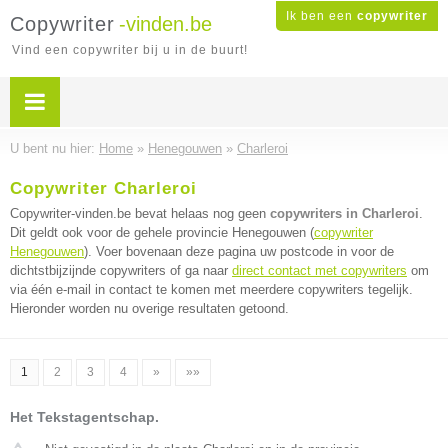
Ik ben een
copywriter
Copywriter
-vinden.be
Vind een copywriter bij u in de buurt!
U bent nu hier:
Home
»
Henegouwen
»
Charleroi
Copywriter Charleroi
Copywriter-vinden.be bevat helaas nog geen
copywriters in Charleroi
.
Dit geldt ook voor de gehele provincie Henegouwen (
copywriter
Henegouwen
). Voer bovenaan deze pagina uw postcode in voor de
dichtstbijzijnde copywriters of ga naar
direct contact met copywriters
om
via één e-mail in contact te komen met meerdere copywriters tegelijk.
Hieronder worden nu overige resultaten getoond.
1
2
3
4
»
»»
Het Tekstagentschap.