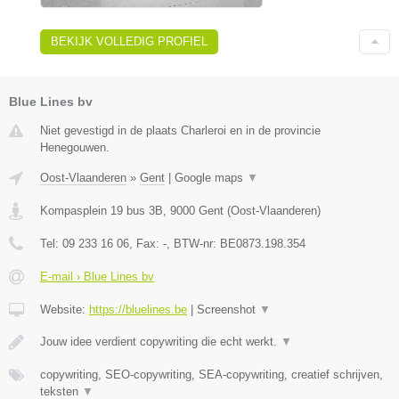
BEKIJK VOLLEDIG PROFIEL
Blue Lines bv
Niet gevestigd in de plaats Charleroi en in de provincie
Henegouwen.
Oost-Vlaanderen
»
Gent
|
Google maps
▼
Kompasplein 19 bus 3B
,
9000
Gent
(
Oost-Vlaanderen
)
Tel:
09 233 16 06
, Fax:
-
, BTW-nr:
BE0873.198.354
E-mail › Blue Lines bv
Website:
https://bluelines.be
|
Screenshot
▼
Jouw idee verdient copywriting die echt werkt.
▼
copywriting, SEO-copywriting, SEA-copywriting, creatief schrijven,
teksten
▼