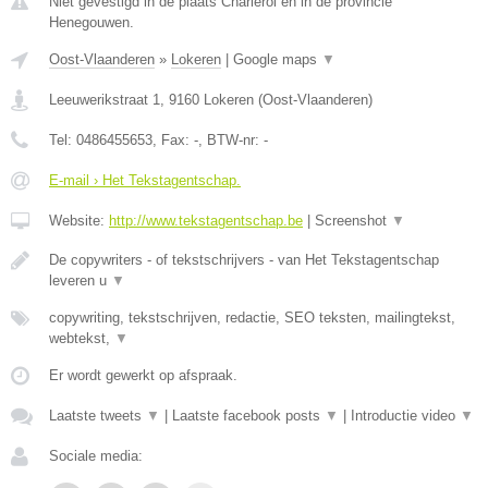
Niet gevestigd in de plaats Charleroi en in de provincie
Henegouwen.
Oost-Vlaanderen
»
Lokeren
|
Google maps
▼
Leeuwerikstraat 1
,
9160
Lokeren
(
Oost-Vlaanderen
)
Tel:
0486455653
, Fax:
-
, BTW-nr:
-
E-mail › Het Tekstagentschap.
Website:
http://www.tekstagentschap.be
|
Screenshot
▼
De copywriters - of tekstschrijvers - van Het Tekstagentschap
leveren u
▼
copywriting, tekstschrijven, redactie, SEO teksten, mailingtekst,
webtekst,
▼
Er wordt gewerkt op afspraak.
Laatste tweets
▼
|
Laatste facebook posts
▼
|
Introductie video
▼
Sociale media: