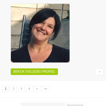
BEKIJK VOLLEDIG PROFIEL
1
2
3
4
»
»»