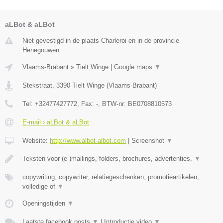
aLBot & aLBot
Niet gevestigd in de plaats Charleroi en in de provincie
Henegouwen.
Vlaams-Brabant
»
Tielt Winge
|
Google maps
▼
Stekstraat
,
3390
Tielt Winge
(
Vlaams-Brabant
)
Tel:
+32477427772
, Fax:
-
, BTW-nr:
BE0708810573
E-mail › aLBot & aLBot
Website:
http://www.albot-albot.com
|
Screenshot
▼
Teksten voor (e-)mailings, folders, brochures, advertenties,
▼
copywriting, copywriter, relatiegeschenken, promotieartikelen,
volledige of
▼
Openingstijden
▼
Laatste facebook posts
▼
|
Introductie video
▼