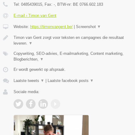
Tel:
0485439015
, Fax:
-
, BTW-nr:
BE 0766.602.183
E-mail › Timon van Gent
Website:
https://timonvangent.be/
|
Screenshot
▼
Timon van Gent zorgt voor teksten en campagnes die resultaat
leveren.
▼
Copywriting, SEO-advies, E-mailmarketing, Content marketing,
Blogberichten,
▼
Er wordt gewerkt op afspraak.
Laatste tweets
▼
|
Laatste facebook posts
▼
Sociale media: