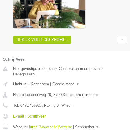
BEKIJK VOLLEDIG PROFIEL
SchrijfVeer
Niet gevestigd in de plaats Charleroi en in de provincie
Henegouwen.
Limburg
»
Kortessem
|
Google maps
▼
Hasseltsesteenweg 70
,
3720
Kortessem
(
Limburg
)
Tel:
0478/456927
, Fax:
-
, BTW-nr:
-
E-mail › SchrijfVeer
Website:
https://www.schrijfveer.be
|
Screenshot
▼