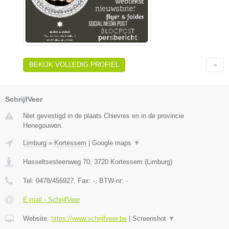
BEKIJK VOLLEDIG PROFIEL
SchrijfVeer
Niet gevestigd in de plaats Chievres en in de provincie
Henegouwen.
Limburg
»
Kortessem
|
Google maps
▼
Hasseltsesteenweg 70
,
3720
Kortessem
(
Limburg
)
Tel:
0478/456927
, Fax:
-
, BTW-nr:
-
E-mail › SchrijfVeer
Website:
https://www.schrijfveer.be
|
Screenshot
▼