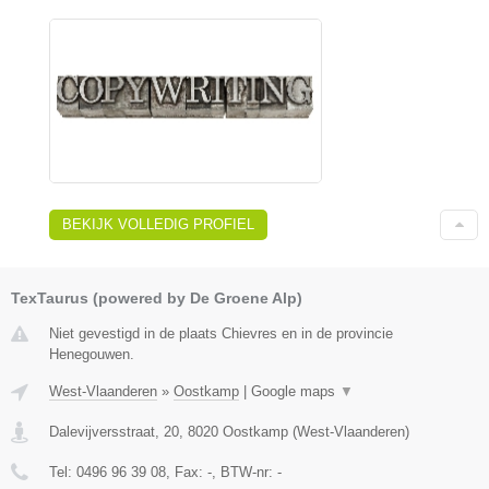
BEKIJK VOLLEDIG PROFIEL
TexTaurus (powered by De Groene Alp)
Niet gevestigd in de plaats Chievres en in de provincie
Henegouwen.
West-Vlaanderen
»
Oostkamp
|
Google maps
▼
Dalevijversstraat, 20
,
8020
Oostkamp
(
West-Vlaanderen
)
Tel:
0496 96 39 08
, Fax:
-
, BTW-nr:
-