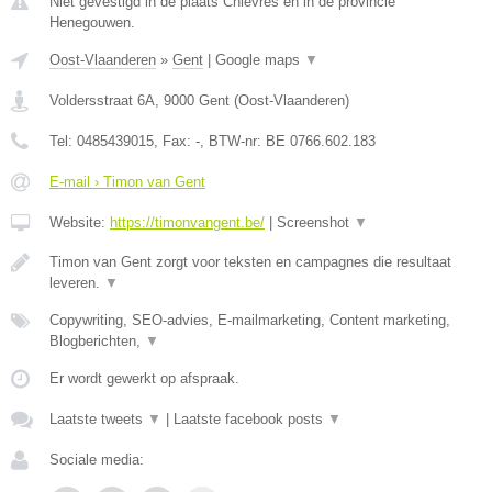
Niet gevestigd in de plaats Chievres en in de provincie
Henegouwen.
Oost-Vlaanderen
»
Gent
|
Google maps
▼
Voldersstraat 6A
,
9000
Gent
(
Oost-Vlaanderen
)
Tel:
0485439015
, Fax:
-
, BTW-nr:
BE 0766.602.183
E-mail › Timon van Gent
Website:
https://timonvangent.be/
|
Screenshot
▼
Timon van Gent zorgt voor teksten en campagnes die resultaat
leveren.
▼
Copywriting, SEO-advies, E-mailmarketing, Content marketing,
Blogberichten,
▼
Er wordt gewerkt op afspraak.
Laatste tweets
▼
|
Laatste facebook posts
▼
Sociale media: