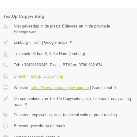
TextUp Copywriting
Niet gevestigd in de plaats Chievres en in de provincie
Henegouwen.
Limburg
»
Ham
|
Google maps
▼
Truibroek 94 bus 6
,
3945
Ham
(
Limburg
)
Tel:
+32498120345
, Fax:
-
, BTW-nr:
0786.662.674
E-mail › TextUp Copywriting
Website:
https://www.textupcopywriting.be
|
Screenshot
▼
De core values van TextUp Copywriting zijn, uiteraard, copywriting,
maar
▼
Diensten: copywriting, seo, technical writing, proof reading
Er wordt gewerkt op afspraak.