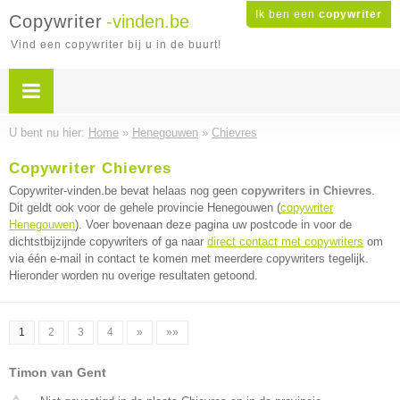
Ik ben een
copywriter
Copywriter
-vinden.be
Vind een copywriter bij u in de buurt!
U bent nu hier:
Home
»
Henegouwen
»
Chievres
Copywriter Chievres
Copywriter-vinden.be bevat helaas nog geen
copywriters in Chievres
.
Dit geldt ook voor de gehele provincie Henegouwen (
copywriter
Henegouwen
). Voer bovenaan deze pagina uw postcode in voor de
dichtstbijzijnde copywriters of ga naar
direct contact met copywriters
om
via één e-mail in contact te komen met meerdere copywriters tegelijk.
Hieronder worden nu overige resultaten getoond.
1
2
3
4
»
»»
Timon van Gent