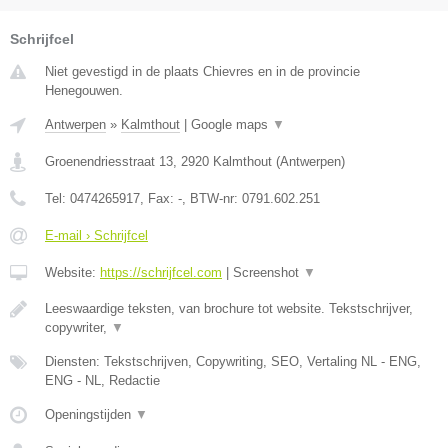
Schrijfcel
Niet gevestigd in de plaats Chievres en in de provincie
Henegouwen.
Antwerpen
»
Kalmthout
|
Google maps
▼
Groenendriesstraat 13
,
2920
Kalmthout
(
Antwerpen
)
Tel:
0474265917
, Fax:
-
, BTW-nr:
0791.602.251
E-mail › Schrijfcel
Website:
https://schrijfcel.com
|
Screenshot
▼
Leeswaardige teksten, van brochure tot website. Tekstschrijver,
copywriter,
▼
Diensten: Tekstschrijven, Copywriting, SEO, Vertaling NL - ENG,
ENG - NL, Redactie
Openingstijden
▼