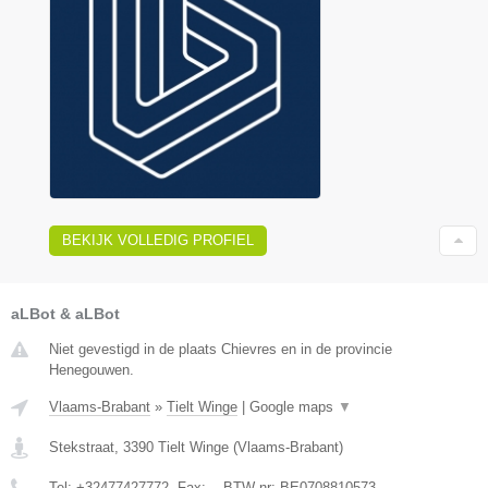
BEKIJK VOLLEDIG PROFIEL
aLBot & aLBot
Niet gevestigd in de plaats Chievres en in de provincie
Henegouwen.
Vlaams-Brabant
»
Tielt Winge
|
Google maps
▼
Stekstraat
,
3390
Tielt Winge
(
Vlaams-Brabant
)
Tel:
+32477427772
, Fax:
-
, BTW-nr:
BE0708810573