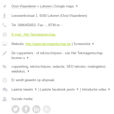
Oost-Vlaanderen
»
Lokeren
|
Google maps
▼
Leeuwerikstraat 1
,
9160
Lokeren
(
Oost-Vlaanderen
)
Tel:
0486455653
, Fax:
-
, BTW-nr:
-
E-mail › Het Tekstagentschap.
Website:
http://www.tekstagentschap.be
|
Screenshot
▼
De copywriters - of tekstschrijvers - van Het Tekstagentschap
leveren u
▼
copywriting, tekstschrijven, redactie, SEO teksten, mailingtekst,
webtekst,
▼
Er wordt gewerkt op afspraak.
Laatste tweets
▼
|
Laatste facebook posts
▼
|
Introductie video
▼
Sociale media: