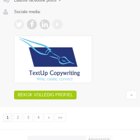
Laatste facebook posts
▼
Sociale media:
BEKIJK VOLLEDIG PROFIEL
1
2
3
4
»
»»