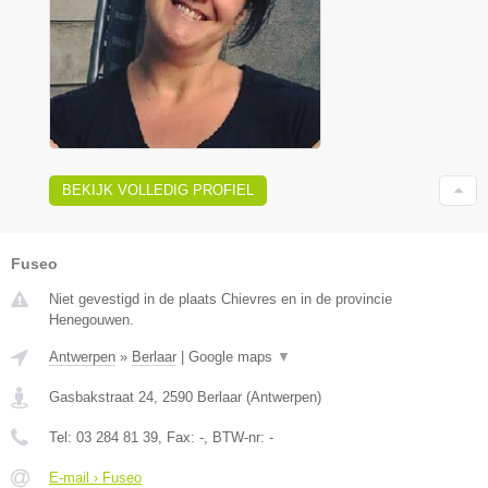
BEKIJK VOLLEDIG PROFIEL
Fuseo
Niet gevestigd in de plaats Chievres en in de provincie
Henegouwen.
Antwerpen
»
Berlaar
|
Google maps
▼
Gasbakstraat 24
,
2590
Berlaar
(
Antwerpen
)
Tel:
03 284 81 39
, Fax:
-
, BTW-nr:
-
E-mail › Fuseo