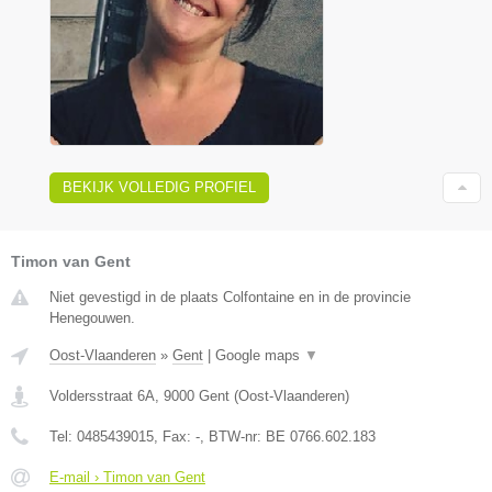
BEKIJK VOLLEDIG PROFIEL
Timon van Gent
Niet gevestigd in de plaats Colfontaine en in de provincie
Henegouwen.
Oost-Vlaanderen
»
Gent
|
Google maps
▼
Voldersstraat 6A
,
9000
Gent
(
Oost-Vlaanderen
)
Tel:
0485439015
, Fax:
-
, BTW-nr:
BE 0766.602.183
E-mail › Timon van Gent