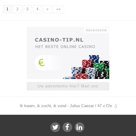
1
2
3
4
»
»»
Uw advertentie hier? Mail ons
Ik kwam, ik zocht, ik vond - Julius Caesar / 47 v.Chr. ;)