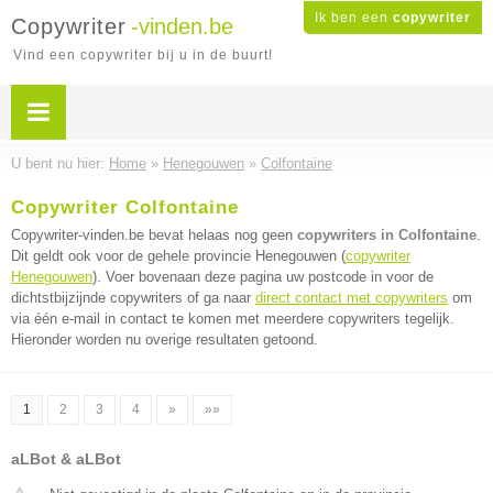
Ik ben een
copywriter
Copywriter
-vinden.be
Vind een copywriter bij u in de buurt!
U bent nu hier:
Home
»
Henegouwen
»
Colfontaine
Copywriter Colfontaine
Copywriter-vinden.be bevat helaas nog geen
copywriters in Colfontaine
.
Dit geldt ook voor de gehele provincie Henegouwen (
copywriter
Henegouwen
). Voer bovenaan deze pagina uw postcode in voor de
dichtstbijzijnde copywriters of ga naar
direct contact met copywriters
om
via één e-mail in contact te komen met meerdere copywriters tegelijk.
Hieronder worden nu overige resultaten getoond.
1
2
3
4
»
»»
aLBot & aLBot