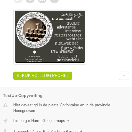
BEKIJK VOLLEDIG PROFIEL
TextUp Copywriting
Niet gevestigd in de plaats Colfontaine en in de provincie
Henegouwen.
Limburg
»
Ham
|
Google maps
▼
Truibroek 94 bus 6
,
3945
Ham
(
Limburg
)