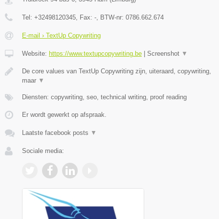
Tel:
+32498120345
, Fax:
-
, BTW-nr:
0786.662.674
E-mail › TextUp Copywriting
Website:
https://www.textupcopywriting.be
|
Screenshot
▼
De core values van TextUp Copywriting zijn, uiteraard, copywriting,
maar
▼
Diensten: copywriting, seo, technical writing, proof reading
Er wordt gewerkt op afspraak.
Laatste facebook posts
▼
Sociale media: