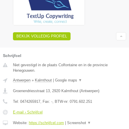
BEKIJK VOLLEDIG PROFIEL
Schrijfcel
Niet gevestigd in de plaats Colfontaine en in de provincie
Henegouwen.
Antwerpen
»
Kalmthout
|
Google maps
▼
Groenendriesstraat 13
,
2920
Kalmthout
(
Antwerpen
)
Tel:
0474265917
, Fax:
-
, BTW-nr:
0791.602.251
E-mail › Schrijfcel
Website:
https://schrijfcel.com
|
Screenshot
▼