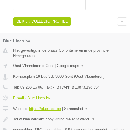
BEKIJK VOLLEDIG PROFIEL
Blue Lines bv
Niet gevestigd in de plaats Colfontaine en in de provincie
Henegouwen.
Oost-Vlaanderen
»
Gent
|
Google maps
▼
Kompasplein 19 bus 3B
,
9000
Gent
(
Oost-Vlaanderen
)
Tel:
09 233 16 06
, Fax:
-
, BTW-nr:
BE0873.198.354
E-mail › Blue Lines bv
Website:
https://bluelines.be
|
Screenshot
▼
Jouw idee verdient copywriting die echt werkt.
▼
copywriting, SEO-copywriting, SEA-copywriting, creatief schrijven,