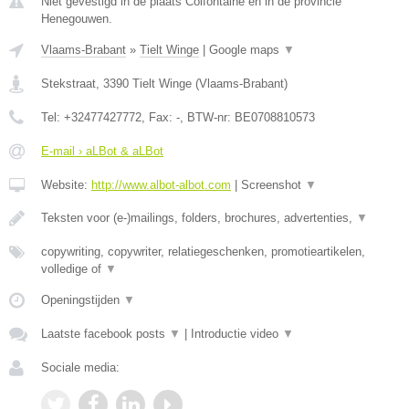
Niet gevestigd in de plaats Colfontaine en in de provincie
Henegouwen.
Vlaams-Brabant
»
Tielt Winge
|
Google maps
▼
Stekstraat
,
3390
Tielt Winge
(
Vlaams-Brabant
)
Tel:
+32477427772
, Fax:
-
, BTW-nr:
BE0708810573
E-mail › aLBot & aLBot
Website:
http://www.albot-albot.com
|
Screenshot
▼
Teksten voor (e-)mailings, folders, brochures, advertenties,
▼
copywriting, copywriter, relatiegeschenken, promotieartikelen,
volledige of
▼
Openingstijden
▼
Laatste facebook posts
▼
|
Introductie video
▼
Sociale media: