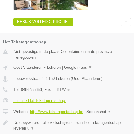
BEKIJK VOLLEDIG PROFIEL
Het Tekstagentschap.
Niet gevestigd in de plaats Colfontaine en in de provincie
Henegouwen.
Oost-Vlaanderen
»
Lokeren
|
Google maps
▼
Leeuwerikstraat 1
,
9160
Lokeren
(
Oost-Vlaanderen
)
Tel:
0486455653
, Fax:
-
, BTW-nr:
-
E-mail › Het Tekstagentschap.
Website:
http://www.tekstagentschap.be
|
Screenshot
▼
De copywriters - of tekstschrijvers - van Het Tekstagentschap
leveren u
▼