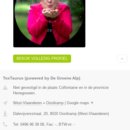
BEKIJK VOLLEDIG PROFIEL
TexTaurus (powered by De Groene Alp)
Niet gevestigd in de plaats Colfontaine en in de provincie
Henegouwen.
West-Vlaanderen
»
Oostkamp
|
Google maps
▼
Dalevijversstraat, 20
,
8020
Oostkamp
(
West-Vlaanderen
)
Tel:
0496 96 39 08
, Fax:
-
, BTW-nr:
-