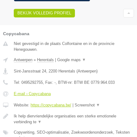
BEKIJK VOLLEDIG PROFIEL
Copycabana
Niet gevestigd in de plaats Colfontaine en in de provincie
Henegouwen.
Antwerpen
»
Herentals
|
Google maps
▼
Sint-Jansstraat 24
,
2200
Herentals
(
Antwerpen
)
Tel:
0495292755
, Fax:
-
, BTW-nr:
BTW BE 0779.964.033
E-mail › Copycabana
Website:
https://copycabana.be/
|
Screenshot
▼
Ik help diervriendelijke organisaties een sterke emotionele
verbinding te
▼
Copywriting, SEO-optimalisatie, Zoekwoordenonderzoek, Teksten