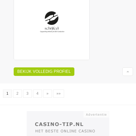
BEKIJK VOLLEDIG PROFIEL
1
2
3
4
»
»»