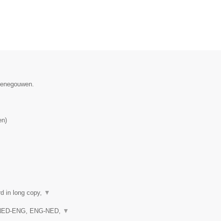
 Henegouwen.
en
)
rd in long copy,
▼
en NED-ENG, ENG-NED,
▼