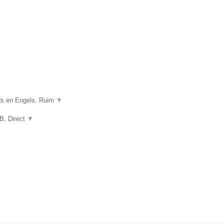
nds en Engels. Ruim
▼
2B, Direct
▼