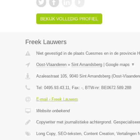
BEKIJK VOLLEDIG PROFIEL
Freek Lauwers
Niet gevestigd in de plaats Cuesmes en in de provincie
Oost-Vlaanderen
»
Sint Amandsberg
|
Google maps
▼
Azaleastraat 105
,
9040
Sint Amandsberg
(
Oost-Vlaander
Tel:
0495.93.43.11
, Fax:
-
, BTW-nr:
BE0672.589.288
E-mail › Freek Lauwers
Website onbekend
Copywriter met journalistieke achtergrond. Gespecialisee
Long Copy, SEO-teksten, Content Creation, Vertaling