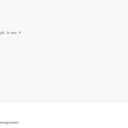
pit. In ons
▼
 Henegouwen.