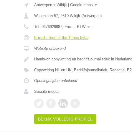
Antwerpen
»
Wilrijk
|
Google maps
▼
Wilgenlaan 57
,
2610
Wilrijk
(
Antwerpen
)
Tel:
0476928987
, Fax:
-
, BTW-nr:
-
E-mail › Sign of the Times bvba
Website onbekend
Hands-on copywriting en bedrijfsjournalistiek in Nederla
Copywriting NL en UK, Bedrijfsjournalistiek, Redactie, B
Openingstijden onbekend
Sociale media:
BEKIJK VOLLEDIG PROFIEL