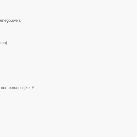
 Henegouwen.
ren
)
t een persoonlijke
▼