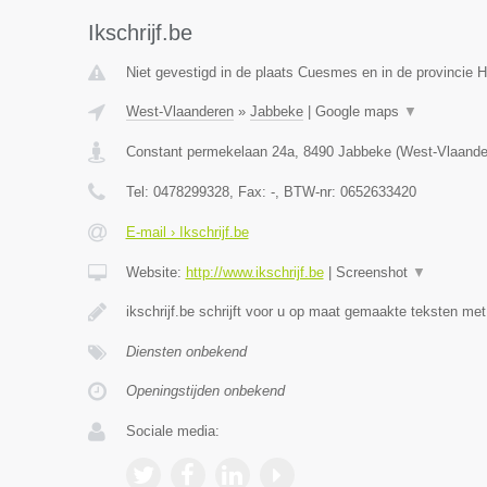
Ikschrijf.be
Niet gevestigd in de plaats Cuesmes en in de provincie
West-Vlaanderen
»
Jabbeke
|
Google maps
▼
Constant permekelaan 24a
,
8490
Jabbeke
(
West-Vlaande
Tel:
0478299328
, Fax:
-
, BTW-nr:
0652633420
E-mail › Ikschrijf.be
Website:
http://www.ikschrijf.be
|
Screenshot
▼
ikschrijf.be schrijft voor u op maat gemaakte teksten me
Diensten onbekend
Openingstijden onbekend
Sociale media: