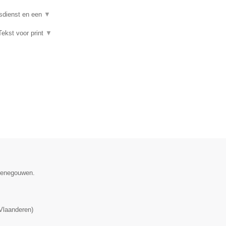
wsdienst en een
▼
Tekst voor print
▼
 Henegouwen.
Vlaanderen
)