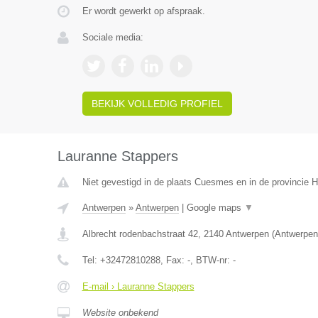
Er wordt gewerkt op afspraak.
Sociale media:
BEKIJK VOLLEDIG PROFIEL
Lauranne Stappers
Niet gevestigd in de plaats Cuesmes en in de provincie
Antwerpen
»
Antwerpen
|
Google maps
▼
Albrecht rodenbachstraat 42
,
2140
Antwerpen
(
Antwerpen
Tel:
+32472810288
, Fax:
-
, BTW-nr:
-
E-mail › Lauranne Stappers
Website onbekend