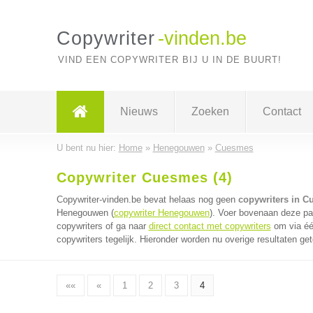
Copywriter
-vinden.be
VIND EEN COPYWRITER BIJ U IN DE BUURT!
Nieuws
Zoeken
Contact
U bent nu hier:
Home
»
Henegouwen
»
Cuesmes
Copywriter Cuesmes (4)
Copywriter-vinden.be bevat helaas nog geen
copywriters in 
Henegouwen (
copywriter Henegouwen
). Voer bovenaan deze pag
copywriters of ga naar
direct contact met copywriters
om via éé
copywriters tegelijk. Hieronder worden nu overige resultaten ge
««
«
1
2
3
4