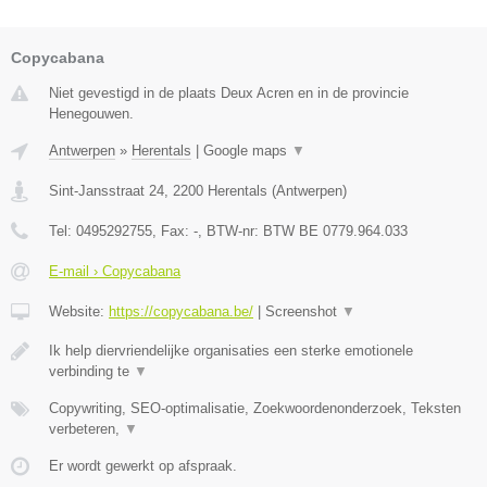
Copycabana
Niet gevestigd in de plaats Deux Acren en in de provincie
Henegouwen.
Antwerpen
»
Herentals
|
Google maps
▼
Sint-Jansstraat 24
,
2200
Herentals
(
Antwerpen
)
Tel:
0495292755
, Fax:
-
, BTW-nr:
BTW BE 0779.964.033
E-mail › Copycabana
Website:
https://copycabana.be/
|
Screenshot
▼
Ik help diervriendelijke organisaties een sterke emotionele
verbinding te
▼
Copywriting, SEO-optimalisatie, Zoekwoordenonderzoek, Teksten
verbeteren,
▼
Er wordt gewerkt op afspraak.