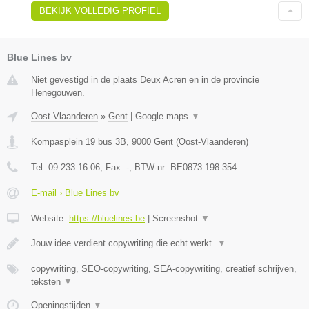
BEKIJK VOLLEDIG PROFIEL
Blue Lines bv
Niet gevestigd in de plaats Deux Acren en in de provincie
Henegouwen.
Oost-Vlaanderen
»
Gent
|
Google maps
▼
Kompasplein 19 bus 3B
,
9000
Gent
(
Oost-Vlaanderen
)
Tel:
09 233 16 06
, Fax:
-
, BTW-nr:
BE0873.198.354
E-mail › Blue Lines bv
Website:
https://bluelines.be
|
Screenshot
▼
Jouw idee verdient copywriting die echt werkt.
▼
copywriting, SEO-copywriting, SEA-copywriting, creatief schrijven,
teksten
▼
Openingstijden
▼