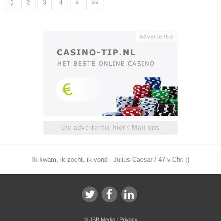
1
2
3
4
»
»»
Uw advertentie hier? Mail ons
Ik kwam, ik zocht, ik vond - Julius Caesar / 47 v.Chr. ;)
©
JBB Media
|
Privacy