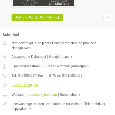
BEKIJK VOLLEDIG PROFIEL
Schrijfcel
Niet gevestigd in de plaats Deux Acren en in de provincie
Henegouwen.
Antwerpen
»
Kalmthout
|
Google maps
▼
Groenendriesstraat 13
,
2920
Kalmthout
(
Antwerpen
)
Tel:
0474265917
, Fax:
-
, BTW-nr:
0791.602.251
E-mail › Schrijfcel
Website:
https://schrijfcel.com
|
Screenshot
▼
Leeswaardige teksten, van brochure tot website. Tekstschrijver,
copywriter,
▼