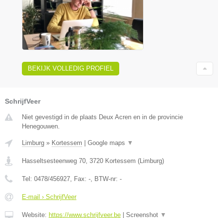
BEKIJK VOLLEDIG PROFIEL
SchrijfVeer
Niet gevestigd in de plaats Deux Acren en in de provincie
Henegouwen.
Limburg
»
Kortessem
|
Google maps
▼
Hasseltsesteenweg 70
,
3720
Kortessem
(
Limburg
)
Tel:
0478/456927
, Fax:
-
, BTW-nr:
-
E-mail › SchrijfVeer
Website:
https://www.schrijfveer.be
|
Screenshot
▼