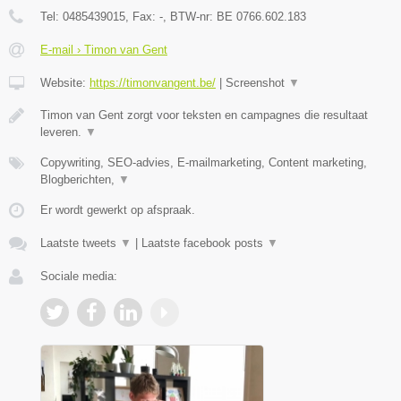
Tel:
0485439015
, Fax:
-
, BTW-nr:
BE 0766.602.183
E-mail › Timon van Gent
Website:
https://timonvangent.be/
|
Screenshot
▼
Timon van Gent zorgt voor teksten en campagnes die resultaat
leveren.
▼
Copywriting, SEO-advies, E-mailmarketing, Content marketing,
Blogberichten,
▼
Er wordt gewerkt op afspraak.
Laatste tweets
▼
|
Laatste facebook posts
▼
Sociale media: