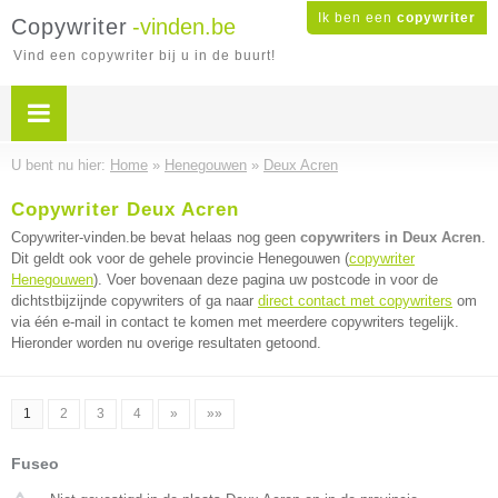
Ik ben een
copywriter
Copywriter
-vinden.be
Vind een copywriter bij u in de buurt!
U bent nu hier:
Home
»
Henegouwen
»
Deux Acren
Copywriter Deux Acren
Copywriter-vinden.be bevat helaas nog geen
copywriters in Deux Acren
.
Dit geldt ook voor de gehele provincie Henegouwen (
copywriter
Henegouwen
). Voer bovenaan deze pagina uw postcode in voor de
dichtstbijzijnde copywriters of ga naar
direct contact met copywriters
om
via één e-mail in contact te komen met meerdere copywriters tegelijk.
Hieronder worden nu overige resultaten getoond.
1
2
3
4
»
»»
Fuseo