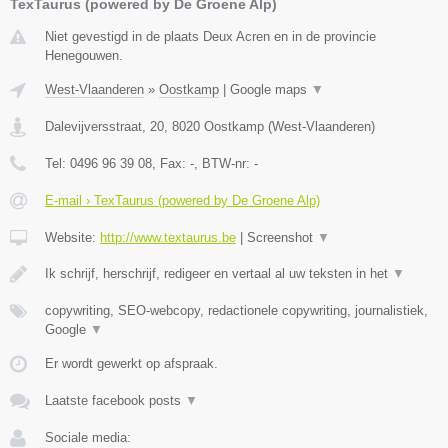
TexTaurus (powered by De Groene Alp)
Niet gevestigd in de plaats Deux Acren en in de provincie
Henegouwen.
West-Vlaanderen
»
Oostkamp
|
Google maps
▼
Dalevijversstraat, 20
,
8020
Oostkamp
(
West-Vlaanderen
)
Tel:
0496 96 39 08
, Fax:
-
, BTW-nr:
-
E-mail › TexTaurus (powered by De Groene Alp)
Website:
http://www.textaurus.be
|
Screenshot
▼
Ik schrijf, herschrijf, redigeer en vertaal al uw teksten in het
▼
copywriting, SEO-webcopy, redactionele copywriting, journalistiek,
Google
▼
Er wordt gewerkt op afspraak.
Laatste facebook posts
▼
Sociale media: