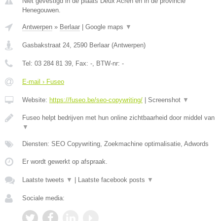
Niet gevestigd in de plaats Deux Acren en in de provincie
Henegouwen.
Antwerpen
»
Berlaar
|
Google maps
▼
Gasbakstraat 24
,
2590
Berlaar
(
Antwerpen
)
Tel:
03 284 81 39
, Fax:
-
, BTW-nr:
-
E-mail › Fuseo
Website:
https://fuseo.be/seo-copywriting/
|
Screenshot
▼
Fuseo helpt bedrijven met hun online zichtbaarheid door middel van
▼
Diensten: SEO Copywriting, Zoekmachine optimalisatie, Adwords
Er wordt gewerkt op afspraak.
Laatste tweets
▼
|
Laatste facebook posts
▼
Sociale media: