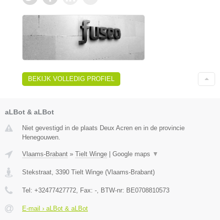
BEKIJK VOLLEDIG PROFIEL
aLBot & aLBot
Niet gevestigd in de plaats Deux Acren en in de provincie
Henegouwen.
Vlaams-Brabant
»
Tielt Winge
|
Google maps
▼
Stekstraat
,
3390
Tielt Winge
(
Vlaams-Brabant
)
Tel:
+32477427772
, Fax:
-
, BTW-nr:
BE0708810573
E-mail › aLBot & aLBot