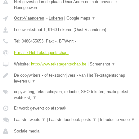
Niet gevestigd in de plaats Deux Acren en in de provincie
Henegouwen.
Oost-Vlaanderen
»
Lokeren
|
Google maps
▼
Leeuwerikstraat 1
,
9160
Lokeren
(
Oost-Vlaanderen
)
Tel:
0486455653
, Fax:
-
, BTW-nr:
-
E-mail › Het Tekstagentschap.
Website:
http://www.tekstagentschap.be
|
Screenshot
▼
De copywriters - of tekstschrijvers - van Het Tekstagentschap
leveren u
▼
copywriting, tekstschrijven, redactie, SEO teksten, mailingtekst,
webtekst,
▼
Er wordt gewerkt op afspraak.
Laatste tweets
▼
|
Laatste facebook posts
▼
|
Introductie video
▼
Sociale media: