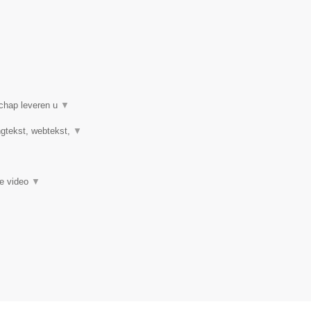
schap leveren u
▼
ngtekst, webtekst,
▼
ie video
▼