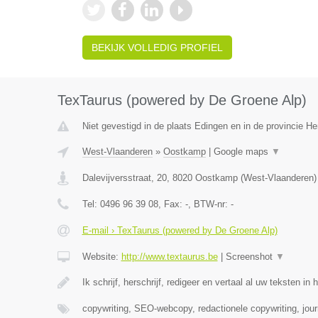
BEKIJK VOLLEDIG PROFIEL
TexTaurus (powered by De Groene Alp)
Niet gevestigd in de plaats Edingen en in de provincie 
West-Vlaanderen
»
Oostkamp
|
Google maps
▼
Dalevijversstraat, 20
,
8020
Oostkamp
(
West-Vlaanderen
)
Tel:
0496 96 39 08
, Fax:
-
, BTW-nr:
-
E-mail › TexTaurus (powered by De Groene Alp)
Website:
http://www.textaurus.be
|
Screenshot
▼
Ik schrijf, herschrijf, redigeer en vertaal al uw teksten in 
copywriting, SEO-webcopy, redactionele copywriting, jour