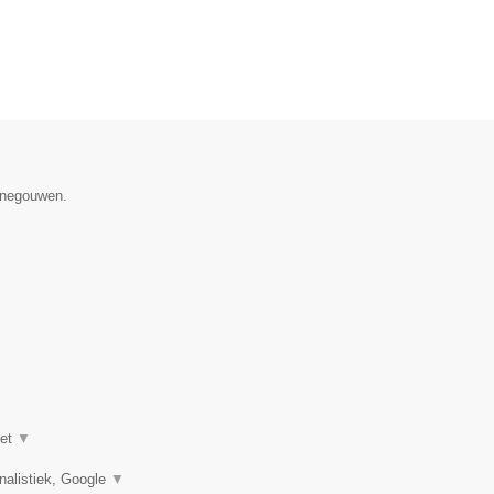
Henegouwen.
het
▼
nalistiek, Google
▼