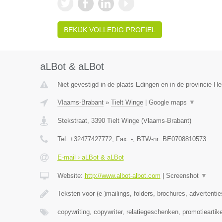
BEKIJK VOLLEDIG PROFIEL
aLBot & aLBot
Niet gevestigd in de plaats Edingen en in de provincie 
Vlaams-Brabant
»
Tielt Winge
|
Google maps
▼
Stekstraat
,
3390
Tielt Winge
(
Vlaams-Brabant
)
Tel:
+32477427772
, Fax:
-
, BTW-nr:
BE0708810573
E-mail › aLBot & aLBot
Website:
http://www.albot-albot.com
|
Screenshot
▼
Teksten voor (e-)mailings, folders, brochures, advertenti
copywriting, copywriter, relatiegeschenken, promotieartike