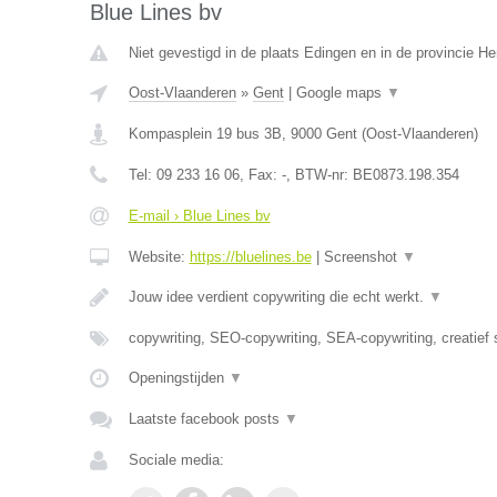
Blue Lines bv
Niet gevestigd in de plaats Edingen en in de provincie 
Oost-Vlaanderen
»
Gent
|
Google maps
▼
Kompasplein 19 bus 3B
,
9000
Gent
(
Oost-Vlaanderen
)
Tel:
09 233 16 06
, Fax:
-
, BTW-nr:
BE0873.198.354
E-mail › Blue Lines bv
Website:
https://bluelines.be
|
Screenshot
▼
Jouw idee verdient copywriting die echt werkt.
▼
copywriting, SEO-copywriting, SEA-copywriting, creatief 
Openingstijden
▼
Laatste facebook posts
▼
Sociale media: