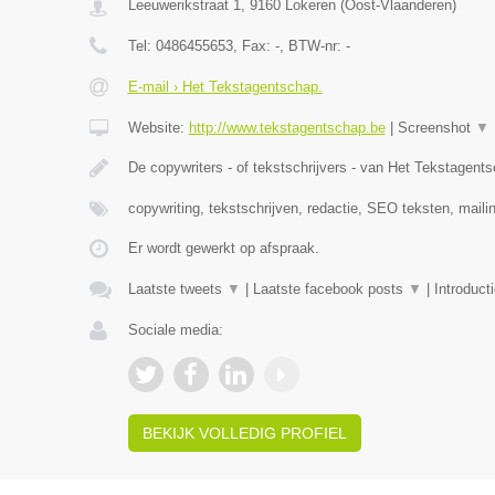
Leeuwerikstraat 1
,
9160
Lokeren
(
Oost-Vlaanderen
)
Tel:
0486455653
, Fax:
-
, BTW-nr:
-
E-mail › Het Tekstagentschap.
Website:
http://www.tekstagentschap.be
|
Screenshot
▼
De copywriters - of tekstschrijvers - van Het Tekstagent
copywriting, tekstschrijven, redactie, SEO teksten, maili
Er wordt gewerkt op afspraak.
Laatste tweets
▼
|
Laatste facebook posts
▼
|
Introduct
Sociale media:
BEKIJK VOLLEDIG PROFIEL