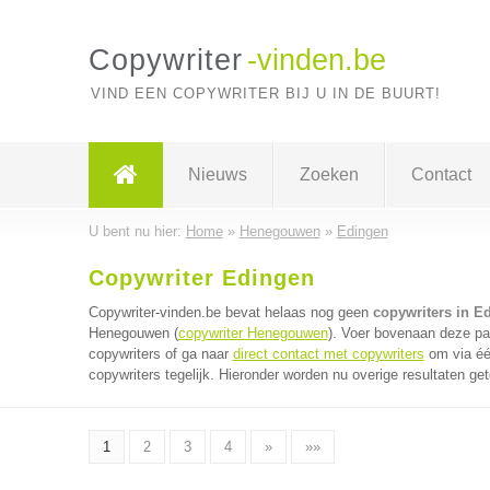
Copywriter
-vinden.be
VIND EEN COPYWRITER BIJ U IN DE BUURT!
Nieuws
Zoeken
Contact
U bent nu hier:
Home
»
Henegouwen
»
Edingen
Copywriter Edingen
Copywriter-vinden.be bevat helaas nog geen
copywriters in E
Henegouwen (
copywriter Henegouwen
). Voer bovenaan deze pag
copywriters of ga naar
direct contact met copywriters
om via éé
copywriters tegelijk. Hieronder worden nu overige resultaten ge
1
2
3
4
»
»»