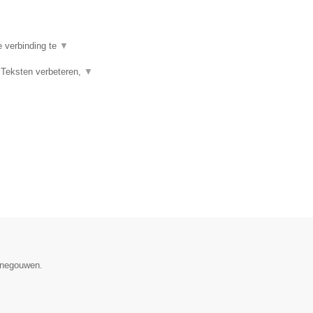
e verbinding te
▼
 Teksten verbeteren,
▼
Henegouwen.