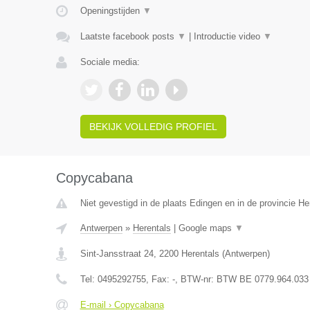
Openingstijden
▼
Laatste facebook posts
▼
|
Introductie video
▼
Sociale media:
BEKIJK VOLLEDIG PROFIEL
Copycabana
Niet gevestigd in de plaats Edingen en in de provincie 
Antwerpen
»
Herentals
|
Google maps
▼
Sint-Jansstraat 24
,
2200
Herentals
(
Antwerpen
)
Tel:
0495292755
, Fax:
-
, BTW-nr:
BTW BE 0779.964.033
E-mail › Copycabana