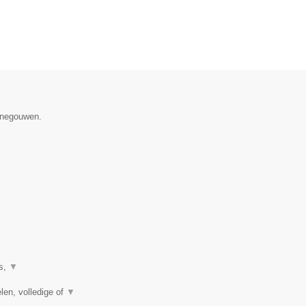
Henegouwen.
es,
▼
len, volledige of
▼