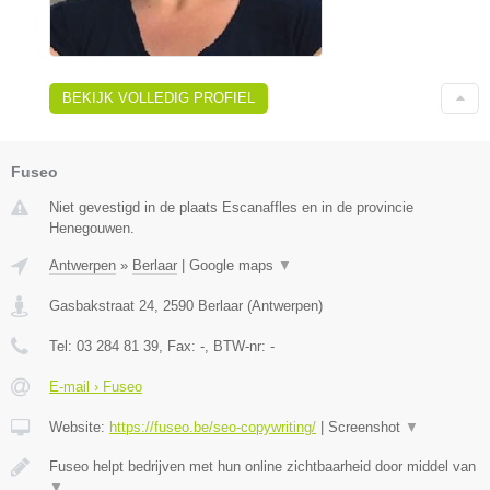
BEKIJK VOLLEDIG PROFIEL
Fuseo
Niet gevestigd in de plaats Escanaffles en in de provincie
Henegouwen.
Antwerpen
»
Berlaar
|
Google maps
▼
Gasbakstraat 24
,
2590
Berlaar
(
Antwerpen
)
Tel:
03 284 81 39
, Fax:
-
, BTW-nr:
-
E-mail › Fuseo
Website:
https://fuseo.be/seo-copywriting/
|
Screenshot
▼
Fuseo helpt bedrijven met hun online zichtbaarheid door middel van
▼