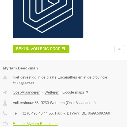
BEKIJK VOLLEDIG PROFIEL
Myriam Beeckman
Niet gevestigd in de plaats Escanaffles en in de provincie
Henegouwen.
Oost-Vlaanderen
»
Wetteren
|
Google maps
▼
Volkershouw 36
,
9230
Wetteren
(
Oost-Vlaanderen
)
Tel:
+32 (0)495 48 44 55
, Fax:
-
, BTW-nr:
BE 0699.509.560
E-mail › Myriam Beeckman