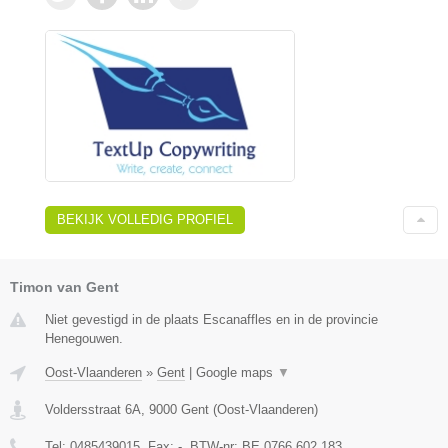
BEKIJK VOLLEDIG PROFIEL
Timon van Gent
Niet gevestigd in de plaats Escanaffles en in de provincie
Henegouwen.
Oost-Vlaanderen
»
Gent
|
Google maps
▼
Voldersstraat 6A
,
9000
Gent
(
Oost-Vlaanderen
)
Tel:
0485439015
, Fax:
-
, BTW-nr:
BE 0766.602.183