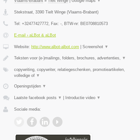
Vlaams-Brabant
»
Tielt Winge
|
Google maps
▼
Stekstraat
,
3390
Tielt Winge
(
Vlaams-Brabant
)
Tel:
+32477427772
, Fax:
-
, BTW-nr:
BE0708810573
E-mail › aLBot & aLBot
Website:
http://www.albot-albot.com
|
Screenshot
▼
Teksten voor (e-)mailings, folders, brochures, advertenties,
▼
copywriting, copywriter, relatiegeschenken, promotieartikelen,
volledige of
▼
Openingstijden
▼
Laatste facebook posts
▼
|
Introductie video
▼
Sociale media: