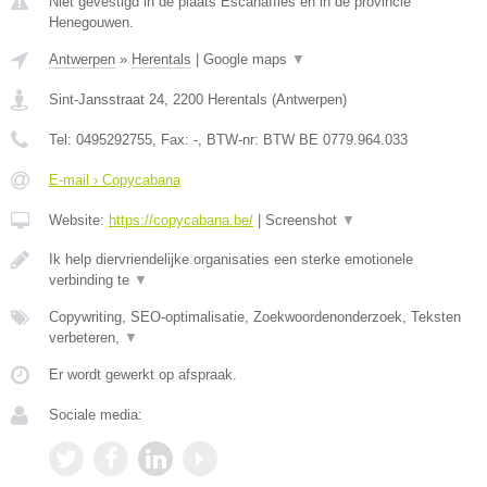
Niet gevestigd in de plaats Escanaffles en in de provincie
Henegouwen.
Antwerpen
»
Herentals
|
Google maps
▼
Sint-Jansstraat 24
,
2200
Herentals
(
Antwerpen
)
Tel:
0495292755
, Fax:
-
, BTW-nr:
BTW BE 0779.964.033
E-mail › Copycabana
Website:
https://copycabana.be/
|
Screenshot
▼
Ik help diervriendelijke organisaties een sterke emotionele
verbinding te
▼
Copywriting, SEO-optimalisatie, Zoekwoordenonderzoek, Teksten
verbeteren,
▼
Er wordt gewerkt op afspraak.
Sociale media: