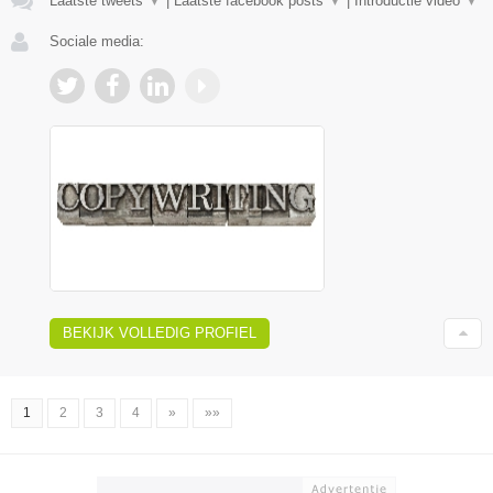
Laatste tweets
▼
|
Laatste facebook posts
▼
|
Introductie video
▼
Sociale media:
BEKIJK VOLLEDIG PROFIEL
1
2
3
4
»
»»