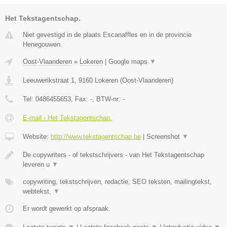
Het Tekstagentschap.
Niet gevestigd in de plaats Escanaffles en in de provincie
Henegouwen.
Oost-Vlaanderen
»
Lokeren
|
Google maps
▼
Leeuwerikstraat 1
,
9160
Lokeren
(
Oost-Vlaanderen
)
Tel:
0486455653
, Fax:
-
, BTW-nr:
-
E-mail › Het Tekstagentschap.
Website:
http://www.tekstagentschap.be
|
Screenshot
▼
De copywriters - of tekstschrijvers - van Het Tekstagentschap
leveren u
▼
copywriting, tekstschrijven, redactie, SEO teksten, mailingtekst,
webtekst,
▼
Er wordt gewerkt op afspraak.