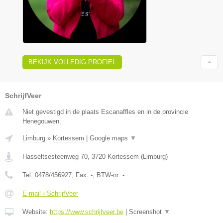
BEKIJK VOLLEDIG PROFIEL
SchrijfVeer
Niet gevestigd in de plaats Escanaffles en in de provincie
Henegouwen.
Limburg
»
Kortessem
|
Google maps
▼
Hasseltsesteenweg 70
,
3720
Kortessem
(
Limburg
)
Tel:
0478/456927
, Fax:
-
, BTW-nr:
-
E-mail › SchrijfVeer
Website:
https://www.schrijfveer.be
|
Screenshot
▼