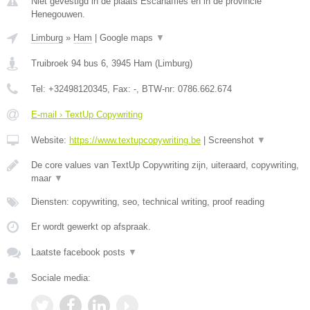
Niet gevestigd in de plaats Escanaffles en in de provincie
Henegouwen.
Limburg
»
Ham
|
Google maps
▼
Truibroek 94 bus 6
,
3945
Ham
(
Limburg
)
Tel:
+32498120345
, Fax:
-
, BTW-nr:
0786.662.674
E-mail › TextUp Copywriting
Website:
https://www.textupcopywriting.be
|
Screenshot
▼
De core values van TextUp Copywriting zijn, uiteraard, copywriting,
maar
▼
Diensten: copywriting, seo, technical writing, proof reading
Er wordt gewerkt op afspraak.
Laatste facebook posts
▼
Sociale media: