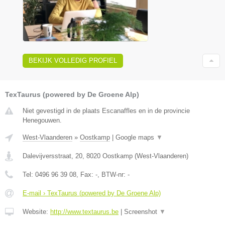
BEKIJK VOLLEDIG PROFIEL
TexTaurus (powered by De Groene Alp)
Niet gevestigd in de plaats Escanaffles en in de provincie
Henegouwen.
West-Vlaanderen
»
Oostkamp
|
Google maps
▼
Dalevijversstraat, 20
,
8020
Oostkamp
(
West-Vlaanderen
)
Tel:
0496 96 39 08
, Fax:
-
, BTW-nr:
-
E-mail › TexTaurus (powered by De Groene Alp)
Website:
http://www.textaurus.be
|
Screenshot
▼