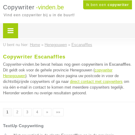
Ik ben een
copywriter
Copywriter
-vinden.be
Vind een copywriter bij u in de buurt!
U bent nu hier:
Home
»
Henegouwen
»
Escanaffles
Copywriter Escanaffles
Copywriter-vinden.be bevat helaas nog geen
copywriters in Escanaffles
.
Dit geldt ook voor de gehele provincie Henegouwen (
copywriter
Henegouwen
). Voer bovenaan deze pagina uw postcode in voor de
dichtstbijzijnde copywriters of ga naar
direct contact met copywriters
om
via één e-mail in contact te komen met meerdere copywriters tegelijk.
Hieronder worden nu overige resultaten getoond.
1
2
3
4
»
»»
TextUp Copywriting