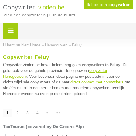
Ik ben een
copywriter
Copywriter
-vinden.be
Vind een copywriter bij u in de buurt!
U bent nu hier:
Home
»
Henegouwen
»
Feluy
Copywriter Feluy
Copywriter-vinden.be bevat helaas nog geen
copywriters in Feluy
. Dit
geldt ook voor de gehele provincie Henegouwen (
copywriter
Henegouwen
). Voer bovenaan deze pagina uw postcode in voor de
dichtstbijzijnde copywriters of ga naar
direct contact met copywriters
om
via één e-mail in contact te komen met meerdere copywriters tegelijk.
Hieronder worden nu overige resultaten getoond.
1
2
3
4
»
»»
TexTaurus (powered by De Groene Alp)