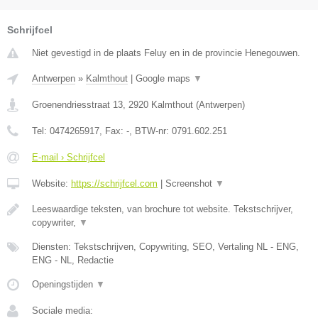
Schrijfcel
Niet gevestigd in de plaats Feluy en in de provincie Henegouwen.
Antwerpen
»
Kalmthout
|
Google maps
▼
Groenendriesstraat 13
,
2920
Kalmthout
(
Antwerpen
)
Tel:
0474265917
, Fax:
-
, BTW-nr:
0791.602.251
E-mail › Schrijfcel
Website:
https://schrijfcel.com
|
Screenshot
▼
Leeswaardige teksten, van brochure tot website. Tekstschrijver,
copywriter,
▼
Diensten: Tekstschrijven, Copywriting, SEO, Vertaling NL - ENG,
ENG - NL, Redactie
Openingstijden
▼
Sociale media: