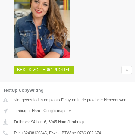
BEKIJK VOLLEDIG PROFIEL
TextUp Copywriting
Niet gevestigd in de plaats Feluy en in de provincie Henegouwen.
Limburg
»
Ham
|
Google maps
▼
Truibroek 94 bus 6
,
3945
Ham
(
Limburg
)
Tel:
+32498120345
, Fax:
-
, BTW-nr:
0786.662.674