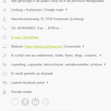
Niet gevestigd in de plaats Feluy en in de provincie Henegouwen.
Limburg
»
Kortessem
|
Google maps
▼
Hasseltsesteenweg 70
,
3720
Kortessem
(
Limburg
)
Tel:
0478/456927
, Fax:
-
, BTW-nr:
-
E-mail › SchrijfVeer
Website:
https://www.schrijfveer.be
|
Screenshot
▼
Ik schrijf voor jou webteksten, folder, flyers, blogs, columns,
▼
coywriting, copywriter, tekstschrijver, verhalenverteller, schrijver
▼
Er wordt gewerkt op afspraak.
Laatste facebook posts
▼
Sociale media: