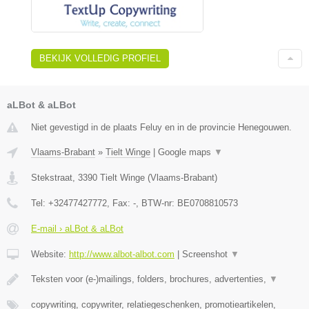
BEKIJK VOLLEDIG PROFIEL
aLBot & aLBot
Niet gevestigd in de plaats Feluy en in de provincie Henegouwen.
Vlaams-Brabant
»
Tielt Winge
|
Google maps
▼
Stekstraat
,
3390
Tielt Winge
(
Vlaams-Brabant
)
Tel:
+32477427772
, Fax:
-
, BTW-nr:
BE0708810573
E-mail › aLBot & aLBot
Website:
http://www.albot-albot.com
|
Screenshot
▼
Teksten voor (e-)mailings, folders, brochures, advertenties,
▼
copywriting, copywriter, relatiegeschenken, promotieartikelen,