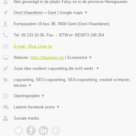
Niet gevestigd in de plaats Feluy en in de provincie Henegouwen.
Oost-Vlaanderen
»
Gent
|
Google maps
▼
Kompasplein 19 bus 3B
,
9000
Gent
(
Oost-Vlaanderen
)
Tel:
09 233 16 06
, Fax:
-
, BTW-nr:
BE0873.198.354
E-mail › Blue Lines bv
Website:
https://bluelines.be
|
Screenshot
▼
Jouw idee verdient copywriting die echt werkt.
▼
copywriting, SEO-copywriting, SEA-copywriting, creatief schrijven,
teksten
▼
Openingstijden
▼
Laatste facebook posts
▼
Sociale media: