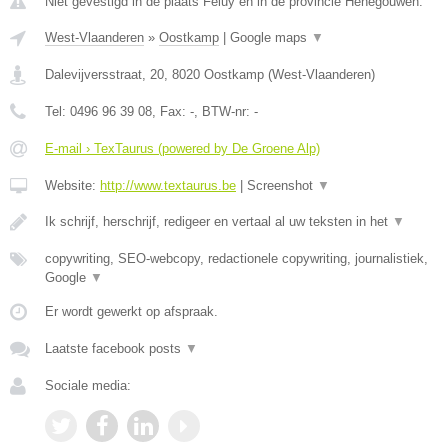
Niet gevestigd in de plaats Feluy en in de provincie Henegouwen.
West-Vlaanderen
»
Oostkamp
|
Google maps
▼
Dalevijversstraat, 20
,
8020
Oostkamp
(
West-Vlaanderen
)
Tel:
0496 96 39 08
, Fax:
-
, BTW-nr:
-
E-mail › TexTaurus (powered by De Groene Alp)
Website:
http://www.textaurus.be
|
Screenshot
▼
Ik schrijf, herschrijf, redigeer en vertaal al uw teksten in het
▼
copywriting, SEO-webcopy, redactionele copywriting, journalistiek,
Google
▼
Er wordt gewerkt op afspraak.
Laatste facebook posts
▼
Sociale media: