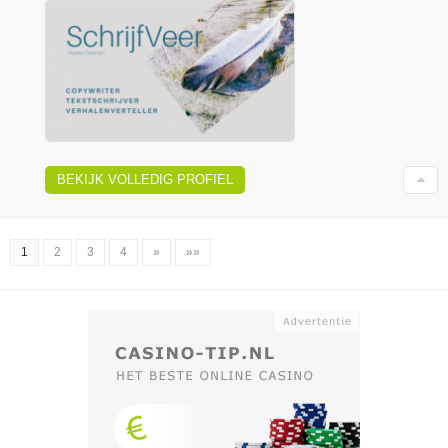
BEKIJK VOLLEDIG PROFIEL
1
2
3
4
»
»»