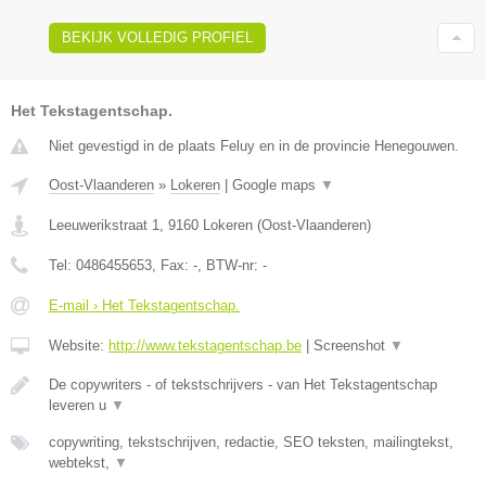
BEKIJK VOLLEDIG PROFIEL
Het Tekstagentschap.
Niet gevestigd in de plaats Feluy en in de provincie Henegouwen.
Oost-Vlaanderen
»
Lokeren
|
Google maps
▼
Leeuwerikstraat 1
,
9160
Lokeren
(
Oost-Vlaanderen
)
Tel:
0486455653
, Fax:
-
, BTW-nr:
-
E-mail › Het Tekstagentschap.
Website:
http://www.tekstagentschap.be
|
Screenshot
▼
De copywriters - of tekstschrijvers - van Het Tekstagentschap
leveren u
▼
copywriting, tekstschrijven, redactie, SEO teksten, mailingtekst,
webtekst,
▼