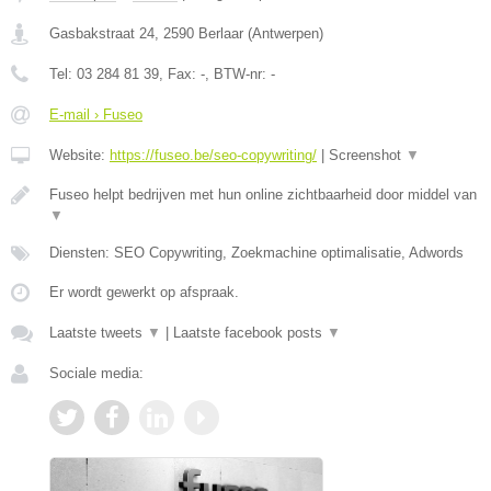
Gasbakstraat 24
,
2590
Berlaar
(
Antwerpen
)
Tel:
03 284 81 39
, Fax:
-
, BTW-nr:
-
E-mail › Fuseo
Website:
https://fuseo.be/seo-copywriting/
|
Screenshot
▼
Fuseo helpt bedrijven met hun online zichtbaarheid door middel van
▼
Diensten: SEO Copywriting, Zoekmachine optimalisatie, Adwords
Er wordt gewerkt op afspraak.
Laatste tweets
▼
|
Laatste facebook posts
▼
Sociale media: