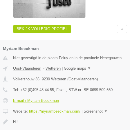
BEKIJK VOLLEDIG PROFIEL
Myriam Beeckman
Niet gevestigd in de plaats Feluy en in de provincie Henegouwen.
Oost-Vlaanderen
»
Wetteren
|
Google maps
▼
Volkershouw 36
,
9230
Wetteren
(
Oost-Vlaanderen
)
Tel:
+32 (0)495 48 44 55
, Fax:
-
, BTW-nr:
BE 0699.509.560
E-mail › Myriam Beeckman
Website:
https://myriambeeckman.com/
|
Screenshot
▼
Hi!