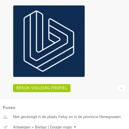
BEKIJK VOLLEDIG PROFIEL
Fuseo
Niet gevestigd in de plaats Feluy en in de provincie Henegouwen.
Antwerpen
»
Berlaar
|
Google maps
▼