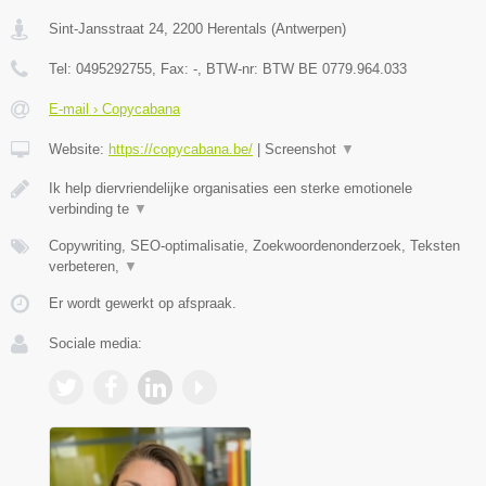
Sint-Jansstraat 24
,
2200
Herentals
(
Antwerpen
)
Tel:
0495292755
, Fax:
-
, BTW-nr:
BTW BE 0779.964.033
E-mail › Copycabana
Website:
https://copycabana.be/
|
Screenshot
▼
Ik help diervriendelijke organisaties een sterke emotionele
verbinding te
▼
Copywriting, SEO-optimalisatie, Zoekwoordenonderzoek, Teksten
verbeteren,
▼
Er wordt gewerkt op afspraak.
Sociale media: