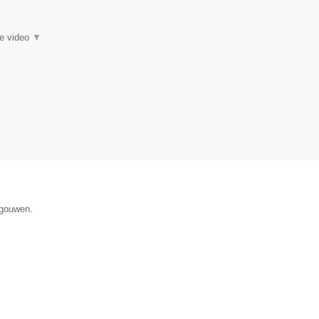
ie video
▼
egouwen.