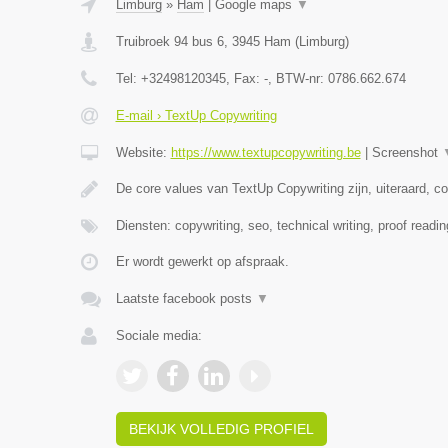
Limburg
»
Ham
|
Google maps
▼
Truibroek 94 bus 6
,
3945
Ham
(
Limburg
)
Tel:
+32498120345
, Fax:
-
, BTW-nr:
0786.662.674
E-mail › TextUp Copywriting
Website:
https://www.textupcopywriting.be
|
Screenshot
De core values van TextUp Copywriting zijn, uiteraard, c
Diensten: copywriting, seo, technical writing, proof readin
Er wordt gewerkt op afspraak.
Laatste facebook posts
▼
Sociale media:
BEKIJK VOLLEDIG PROFIEL