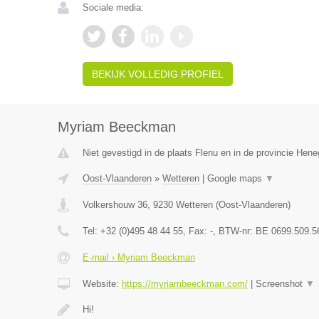
Sociale media:
BEKIJK VOLLEDIG PROFIEL
Myriam Beeckman
Niet gevestigd in de plaats Flenu en in de provincie Hen
Oost-Vlaanderen
»
Wetteren
|
Google maps
▼
Volkershouw 36
,
9230
Wetteren
(
Oost-Vlaanderen
)
Tel:
+32 (0)495 48 44 55
, Fax:
-
, BTW-nr:
BE 0699.509.5
E-mail › Myriam Beeckman
Website:
https://myriambeeckman.com/
|
Screenshot
▼
Hi!