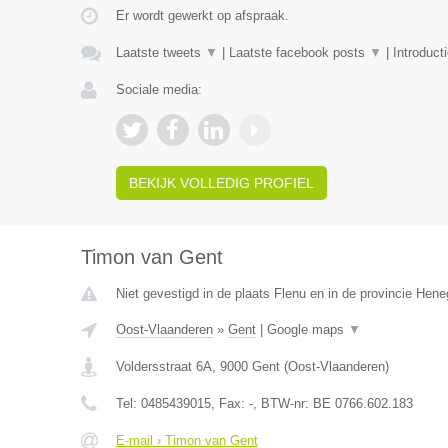
Er wordt gewerkt op afspraak.
Laatste tweets
▼
|
Laatste facebook posts
▼
|
Introduct
Sociale media:
BEKIJK VOLLEDIG PROFIEL
Timon van Gent
Niet gevestigd in de plaats Flenu en in de provincie Hen
Oost-Vlaanderen
»
Gent
|
Google maps
▼
Voldersstraat 6A
,
9000
Gent
(
Oost-Vlaanderen
)
Tel:
0485439015
, Fax:
-
, BTW-nr:
BE 0766.602.183
E-mail › Timon van Gent