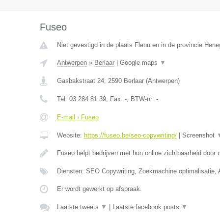
Fuseo
Niet gevestigd in de plaats Flenu en in de provincie Hen
Antwerpen
»
Berlaar
|
Google maps
▼
Gasbakstraat 24
,
2590
Berlaar
(
Antwerpen
)
Tel:
03 284 81 39
, Fax:
-
, BTW-nr:
-
E-mail › Fuseo
Website:
https://fuseo.be/seo-copywriting/
|
Screenshot
Fuseo helpt bedrijven met hun online zichtbaarheid door
Diensten: SEO Copywriting, Zoekmachine optimalisatie,
Er wordt gewerkt op afspraak.
Laatste tweets
▼
|
Laatste facebook posts
▼