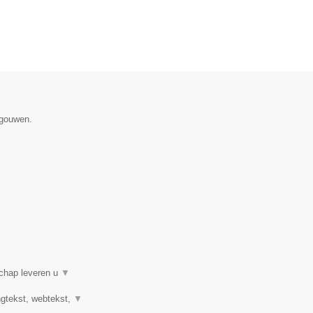
egouwen.
schap leveren u
▼
ngtekst, webtekst,
▼