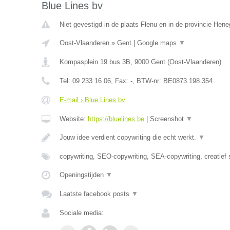
Blue Lines bv
Niet gevestigd in de plaats Flenu en in de provincie Hen
Oost-Vlaanderen
»
Gent
|
Google maps
▼
Kompasplein 19 bus 3B
,
9000
Gent
(
Oost-Vlaanderen
)
Tel:
09 233 16 06
, Fax:
-
, BTW-nr:
BE0873.198.354
E-mail › Blue Lines bv
Website:
https://bluelines.be
|
Screenshot
▼
Jouw idee verdient copywriting die echt werkt.
▼
copywriting, SEO-copywriting, SEA-copywriting, creatief 
Openingstijden
▼
Laatste facebook posts
▼
Sociale media: