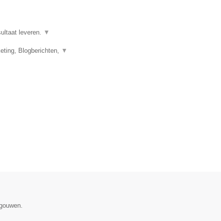
ultaat leveren.
▼
eting, Blogberichten,
▼
egouwen.