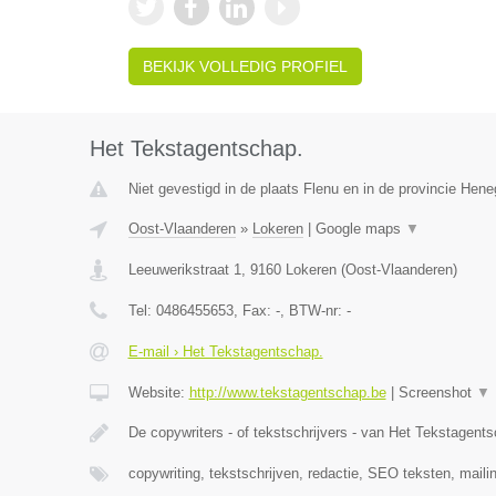
BEKIJK VOLLEDIG PROFIEL
Het Tekstagentschap.
Niet gevestigd in de plaats Flenu en in de provincie Hen
Oost-Vlaanderen
»
Lokeren
|
Google maps
▼
Leeuwerikstraat 1
,
9160
Lokeren
(
Oost-Vlaanderen
)
Tel:
0486455653
, Fax:
-
, BTW-nr:
-
E-mail › Het Tekstagentschap.
Website:
http://www.tekstagentschap.be
|
Screenshot
▼
De copywriters - of tekstschrijvers - van Het Tekstagent
copywriting, tekstschrijven, redactie, SEO teksten, maili