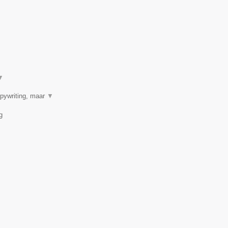
▼
opywriting, maar
▼
g