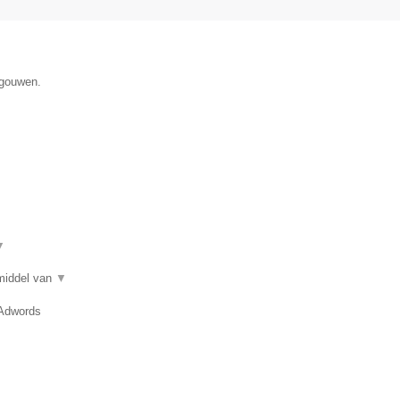
egouwen.
▼
 middel van
▼
 Adwords