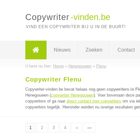
Copywriter
-vinden.be
VIND EEN COPYWRITER BIJ U IN DE BUURT!
Nieuws
Zoeken
Contact
U bent nu hier:
Home
»
Henegouwen
»
Flenu
Copywriter Flenu
Copywriter-vinden.be bevat helaas nog geen
copywriters in F
Henegouwen (
copywriter Henegouwen
). Voer bovenaan deze pag
copywriters of ga naar
direct contact met copywriters
om via éé
copywriters tegelijk. Hieronder worden nu overige resultaten ge
1
2
3
4
»
»»