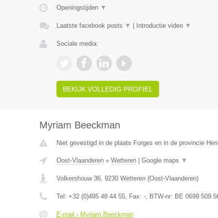
Openingstijden
▼
Laatste facebook posts
▼
|
Introductie video
▼
Sociale media:
BEKIJK VOLLEDIG PROFIEL
Myriam Beeckman
Niet gevestigd in de plaats Forges en in de provincie H
Oost-Vlaanderen
»
Wetteren
|
Google maps
▼
Volkershouw 36
,
9230
Wetteren
(
Oost-Vlaanderen
)
Tel:
+32 (0)495 48 44 55
, Fax:
-
, BTW-nr:
BE 0699.509.5
E-mail › Myriam Beeckman