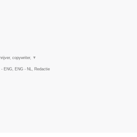
rijver, copywriter,
▼
L - ENG, ENG - NL, Redactie