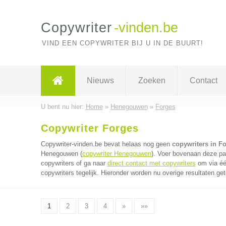
Copywriter
-vinden.be
VIND EEN COPYWRITER BIJ U IN DE BUURT!
Nieuws
Zoeken
Contact
U bent nu hier:
Home
»
Henegouwen
»
Forges
Copywriter Forges
Copywriter-vinden.be bevat helaas nog geen
copywriters in F
Henegouwen (
copywriter Henegouwen
). Voer bovenaan deze pag
copywriters of ga naar
direct contact met copywriters
om via éé
copywriters tegelijk. Hieronder worden nu overige resultaten ge
1
2
3
4
»
»»