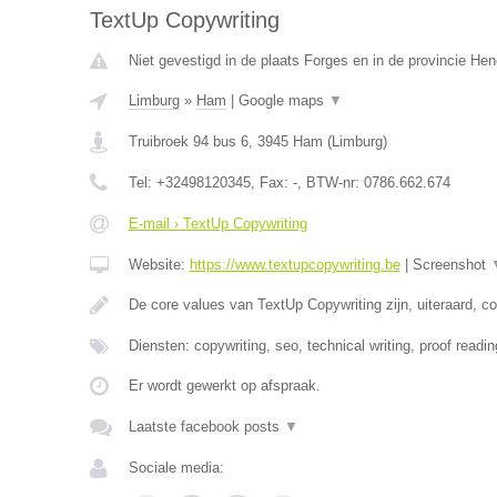
TextUp Copywriting
Niet gevestigd in de plaats Forges en in de provincie H
Limburg
»
Ham
|
Google maps
▼
Truibroek 94 bus 6
,
3945
Ham
(
Limburg
)
Tel:
+32498120345
, Fax:
-
, BTW-nr:
0786.662.674
E-mail › TextUp Copywriting
Website:
https://www.textupcopywriting.be
|
Screenshot
De core values van TextUp Copywriting zijn, uiteraard, c
Diensten: copywriting, seo, technical writing, proof readin
Er wordt gewerkt op afspraak.
Laatste facebook posts
▼
Sociale media: