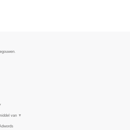
enegouwen.
▼
 middel van
▼
 Adwords