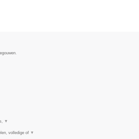
enegouwen.
es,
▼
len, volledige of
▼