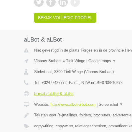
BEKIJK VOLLEDIG PROFIEL
aLBot & aLBot
Niet gevestigd in de plaats Forges en in de provincie H
Vlaams-Brabant
»
Tielt Winge
|
Google maps
▼
Stekstraat
,
3390
Tielt Winge
(
Vlaams-Brabant
)
Tel:
+32477427772
, Fax:
-
, BTW-nr:
BE0708810573
E-mail › aLBot & aLBot
Website:
http://www.albot-albot.com
|
Screenshot
▼
Teksten voor (e-)mailings, folders, brochures, advertenti
copywriting, copywriter, relatiegeschenken, promotieartike