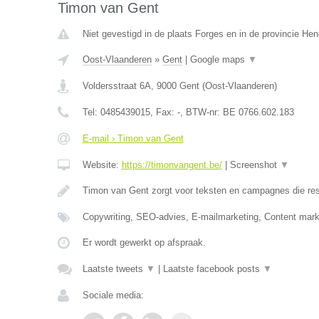
Timon van Gent
Niet gevestigd in de plaats Forges en in de provincie H
Oost-Vlaanderen
»
Gent
|
Google maps
▼
Voldersstraat 6A
,
9000
Gent
(
Oost-Vlaanderen
)
Tel:
0485439015
, Fax:
-
, BTW-nr:
BE 0766.602.183
E-mail › Timon van Gent
Website:
https://timonvangent.be/
|
Screenshot
▼
Timon van Gent zorgt voor teksten en campagnes die res
Copywriting, SEO-advies, E-mailmarketing, Content mark
Er wordt gewerkt op afspraak.
Laatste tweets
▼
|
Laatste facebook posts
▼
Sociale media: