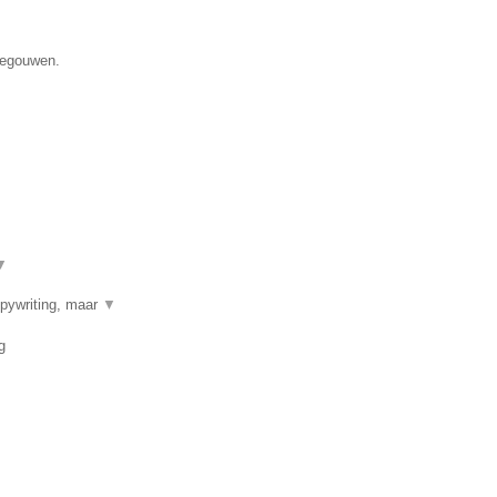
enegouwen.
▼
opywriting, maar
▼
g