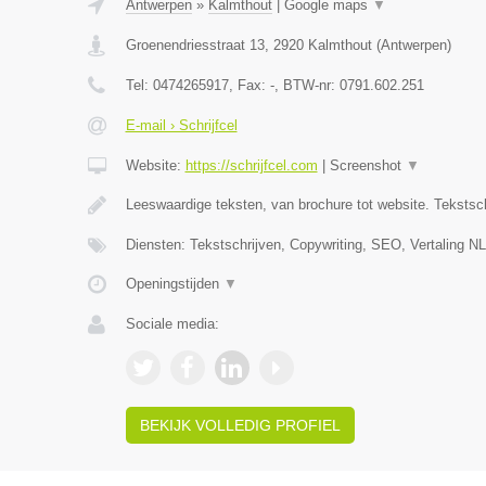
Antwerpen
»
Kalmthout
|
Google maps
▼
Groenendriesstraat 13
,
2920
Kalmthout
(
Antwerpen
)
Tel:
0474265917
, Fax:
-
, BTW-nr:
0791.602.251
E-mail › Schrijfcel
Website:
https://schrijfcel.com
|
Screenshot
▼
Leeswaardige teksten, van brochure tot website. Tekstsch
Diensten: Tekstschrijven, Copywriting, SEO, Vertaling N
Openingstijden
▼
Sociale media:
BEKIJK VOLLEDIG PROFIEL