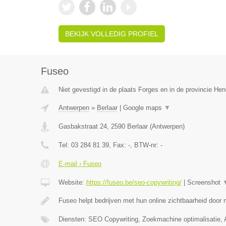
BEKIJK VOLLEDIG PROFIEL
Fuseo
Niet gevestigd in de plaats Forges en in de provincie H
Antwerpen
»
Berlaar
|
Google maps
▼
Gasbakstraat 24
,
2590
Berlaar
(
Antwerpen
)
Tel:
03 284 81 39
, Fax:
-
, BTW-nr:
-
E-mail › Fuseo
Website:
https://fuseo.be/seo-copywriting/
|
Screenshot
Fuseo helpt bedrijven met hun online zichtbaarheid door
Diensten: SEO Copywriting, Zoekmachine optimalisatie,