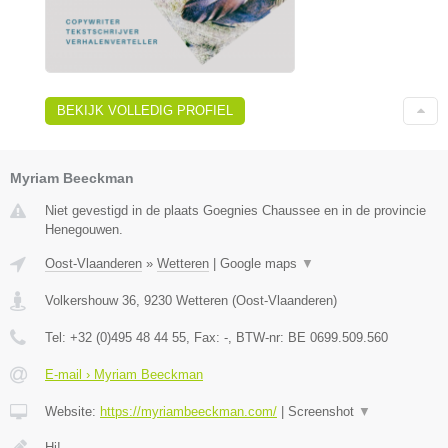
BEKIJK VOLLEDIG PROFIEL
Myriam Beeckman
Niet gevestigd in de plaats Goegnies Chaussee en in de provincie
Henegouwen.
Oost-Vlaanderen
»
Wetteren
|
Google maps
▼
Volkershouw 36
,
9230
Wetteren
(
Oost-Vlaanderen
)
Tel:
+32 (0)495 48 44 55
, Fax:
-
, BTW-nr:
BE 0699.509.560
E-mail › Myriam Beeckman
Website:
https://myriambeeckman.com/
|
Screenshot
▼
Hi!