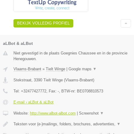
BEKIJK VOLLEDIG PROFIEL
aLBot & aLBot
Niet gevestigd in de plaats Goegnies Chaussee en in de provincie
Henegouwen.
Vlaams-Brabant
»
Tielt Winge
|
Google maps
▼
Stekstraat
,
3390
Tielt Winge
(
Vlaams-Brabant
)
Tel:
+32477427772
, Fax:
-
, BTW-nr:
BE0708810573
E-mail › aLBot & aLBot
Website:
http://www.albot-albot.com
|
Screenshot
▼
Teksten voor (e-)mailings, folders, brochures, advertenties,
▼