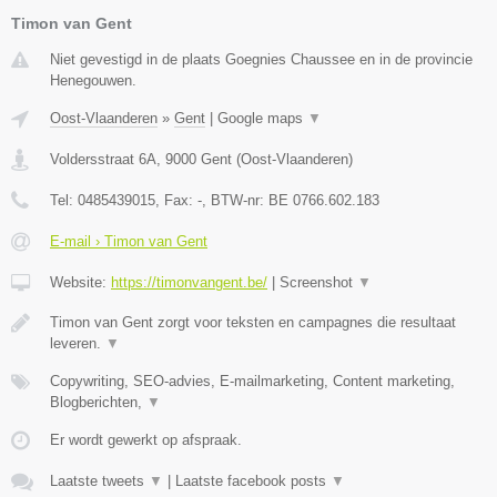
Timon van Gent
Niet gevestigd in de plaats Goegnies Chaussee en in de provincie
Henegouwen.
Oost-Vlaanderen
»
Gent
|
Google maps
▼
Voldersstraat 6A
,
9000
Gent
(
Oost-Vlaanderen
)
Tel:
0485439015
, Fax:
-
, BTW-nr:
BE 0766.602.183
E-mail › Timon van Gent
Website:
https://timonvangent.be/
|
Screenshot
▼
Timon van Gent zorgt voor teksten en campagnes die resultaat
leveren.
▼
Copywriting, SEO-advies, E-mailmarketing, Content marketing,
Blogberichten,
▼
Er wordt gewerkt op afspraak.
Laatste tweets
▼
|
Laatste facebook posts
▼