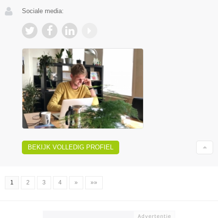
Sociale media:
BEKIJK VOLLEDIG PROFIEL
1
2
3
4
»
»»