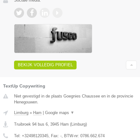
Sociale media:
BEKIJK VOLLEDIG PROFIEL
TextUp Copywriting
Niet gevestigd in de plaats Goegnies Chaussee en in de provincie
Henegouwen.
Limburg
»
Ham
|
Google maps
▼
Truibroek 94 bus 6
,
3945
Ham
(
Limburg
)
Tel:
+32498120345
, Fax:
-
, BTW-nr:
0786.662.674