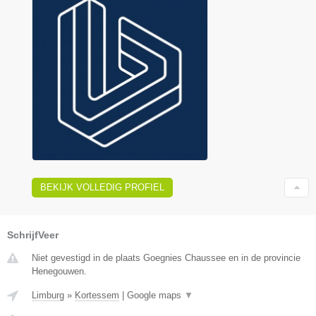
BEKIJK VOLLEDIG PROFIEL
SchrijfVeer
Niet gevestigd in de plaats Goegnies Chaussee en in de provincie
Henegouwen.
Limburg
»
Kortessem
|
Google maps
▼