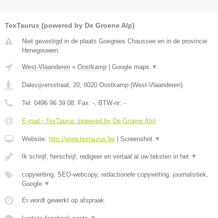
TexTaurus (powered by De Groene Alp)
Niet gevestigd in de plaats Goegnies Chaussee en in de provincie
Henegouwen.
West-Vlaanderen
»
Oostkamp
|
Google maps
▼
Dalevijversstraat, 20
,
8020
Oostkamp
(
West-Vlaanderen
)
Tel:
0496 96 39 08
, Fax:
-
, BTW-nr:
-
E-mail › TexTaurus (powered by De Groene Alp)
Website:
http://www.textaurus.be
|
Screenshot
▼
Ik schrijf, herschrijf, redigeer en vertaal al uw teksten in het
▼
copywriting, SEO-webcopy, redactionele copywriting, journalistiek,
Google
▼
Er wordt gewerkt op afspraak.