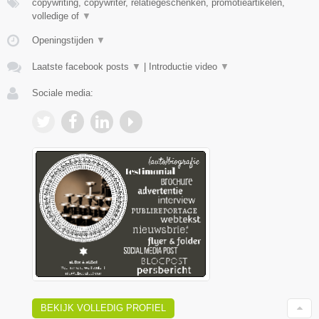
copywriting, copywriter, relatiegeschenken, promotieartikelen,
volledige of
▼
Openingstijden
▼
Laatste facebook posts
▼
|
Introductie video
▼
Sociale media:
BEKIJK VOLLEDIG PROFIEL