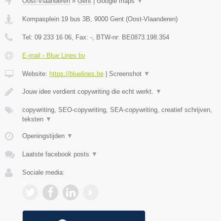
Oost-Vlaanderen
»
Gent
|
Google maps
▼
Kompasplein 19 bus 3B
,
9000
Gent
(
Oost-Vlaanderen
)
Tel:
09 233 16 06
, Fax:
-
, BTW-nr:
BE0873.198.354
E-mail › Blue Lines bv
Website:
https://bluelines.be
|
Screenshot
▼
Jouw idee verdient copywriting die echt werkt.
▼
copywriting, SEO-copywriting, SEA-copywriting, creatief schrijven,
teksten
▼
Openingstijden
▼
Laatste facebook posts
▼
Sociale media: