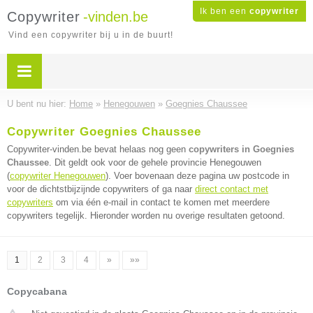
Ik ben een
copywriter
Copywriter
-vinden.be
Vind een copywriter bij u in de buurt!
U bent nu hier:
Home
»
Henegouwen
»
Goegnies Chaussee
Copywriter Goegnies Chaussee
Copywriter-vinden.be bevat helaas nog geen
copywriters in Goegnies
Chaussee
. Dit geldt ook voor de gehele provincie Henegouwen
(
copywriter Henegouwen
). Voer bovenaan deze pagina uw postcode in
voor de dichtstbijzijnde copywriters of ga naar
direct contact met
copywriters
om via één e-mail in contact te komen met meerdere
copywriters tegelijk. Hieronder worden nu overige resultaten getoond.
1
2
3
4
»
»»
Copycabana