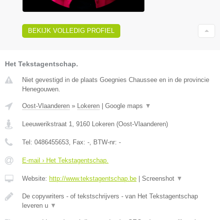
BEKIJK VOLLEDIG PROFIEL
Het Tekstagentschap.
Niet gevestigd in de plaats Goegnies Chaussee en in de provincie
Henegouwen.
Oost-Vlaanderen
»
Lokeren
|
Google maps
▼
Leeuwerikstraat 1
,
9160
Lokeren
(
Oost-Vlaanderen
)
Tel:
0486455653
, Fax:
-
, BTW-nr:
-
E-mail › Het Tekstagentschap.
Website:
http://www.tekstagentschap.be
|
Screenshot
▼
De copywriters - of tekstschrijvers - van Het Tekstagentschap
leveren u
▼