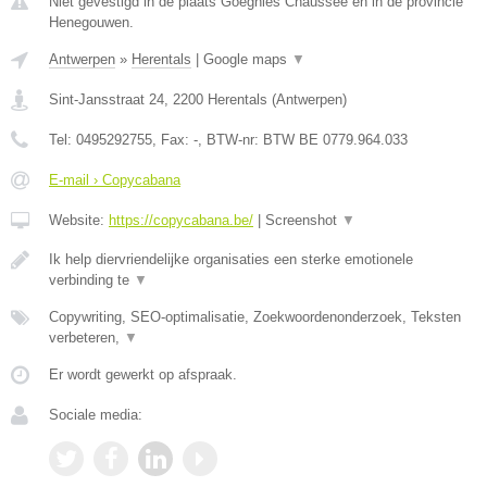
Niet gevestigd in de plaats Goegnies Chaussee en in de provincie
Henegouwen.
Antwerpen
»
Herentals
|
Google maps
▼
Sint-Jansstraat 24
,
2200
Herentals
(
Antwerpen
)
Tel:
0495292755
, Fax:
-
, BTW-nr:
BTW BE 0779.964.033
E-mail › Copycabana
Website:
https://copycabana.be/
|
Screenshot
▼
Ik help diervriendelijke organisaties een sterke emotionele
verbinding te
▼
Copywriting, SEO-optimalisatie, Zoekwoordenonderzoek, Teksten
verbeteren,
▼
Er wordt gewerkt op afspraak.
Sociale media: