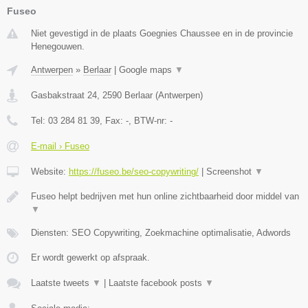
Fuseo
Niet gevestigd in de plaats Goegnies Chaussee en in de provincie
Henegouwen.
Antwerpen
»
Berlaar
|
Google maps
▼
Gasbakstraat 24
,
2590
Berlaar
(
Antwerpen
)
Tel:
03 284 81 39
, Fax:
-
, BTW-nr:
-
E-mail › Fuseo
Website:
https://fuseo.be/seo-copywriting/
|
Screenshot
▼
Fuseo helpt bedrijven met hun online zichtbaarheid door middel van
▼
Diensten: SEO Copywriting, Zoekmachine optimalisatie, Adwords
Er wordt gewerkt op afspraak.
Laatste tweets
▼
|
Laatste facebook posts
▼