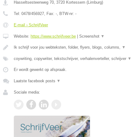
Hasseltsesteenweg 70
,
3720
Kortessem
(
Limburg
)
Tel:
0478/456927
, Fax:
-
, BTW-nr:
-
E-mail › SchrijfVeer
Website:
https://www.schrijfveer.be
|
Screenshot
▼
Ik schrijf voor jou webteksten, folder, flyers, blogs, columns,
▼
coywriting, copywriter, tekstschrijver, verhalenverteller, schrijver
▼
Er wordt gewerkt op afspraak.
Laatste facebook posts
▼
Sociale media: