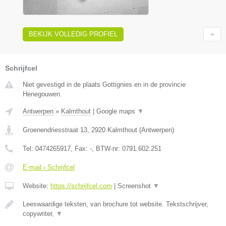
BEKIJK VOLLEDIG PROFIEL
Schrijfcel
Niet gevestigd in de plaats Gottignies en in de provincie
Henegouwen.
Antwerpen
»
Kalmthout
|
Google maps
▼
Groenendriesstraat 13
,
2920
Kalmthout
(
Antwerpen
)
Tel:
0474265917
, Fax:
-
, BTW-nr:
0791.602.251
E-mail › Schrijfcel
Website:
https://schrijfcel.com
|
Screenshot
▼
Leeswaardige teksten, van brochure tot website. Tekstschrijver,
copywriter,
▼