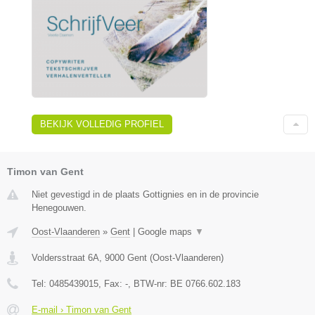
BEKIJK VOLLEDIG PROFIEL
Timon van Gent
Niet gevestigd in de plaats Gottignies en in de provincie
Henegouwen.
Oost-Vlaanderen
»
Gent
|
Google maps
▼
Voldersstraat 6A
,
9000
Gent
(
Oost-Vlaanderen
)
Tel:
0485439015
, Fax:
-
, BTW-nr:
BE 0766.602.183
E-mail › Timon van Gent