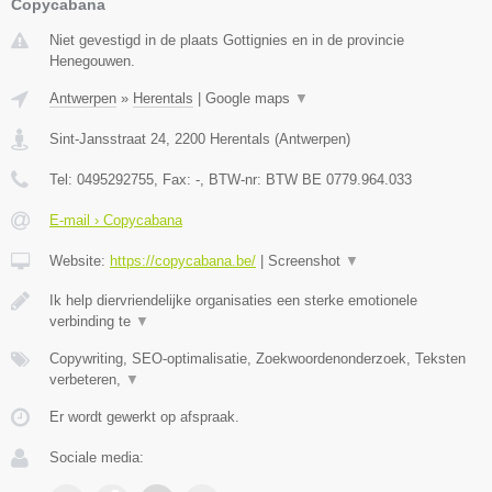
Copycabana
Niet gevestigd in de plaats Gottignies en in de provincie
Henegouwen.
Antwerpen
»
Herentals
|
Google maps
▼
Sint-Jansstraat 24
,
2200
Herentals
(
Antwerpen
)
Tel:
0495292755
, Fax:
-
, BTW-nr:
BTW BE 0779.964.033
E-mail › Copycabana
Website:
https://copycabana.be/
|
Screenshot
▼
Ik help diervriendelijke organisaties een sterke emotionele
verbinding te
▼
Copywriting, SEO-optimalisatie, Zoekwoordenonderzoek, Teksten
verbeteren,
▼
Er wordt gewerkt op afspraak.
Sociale media: