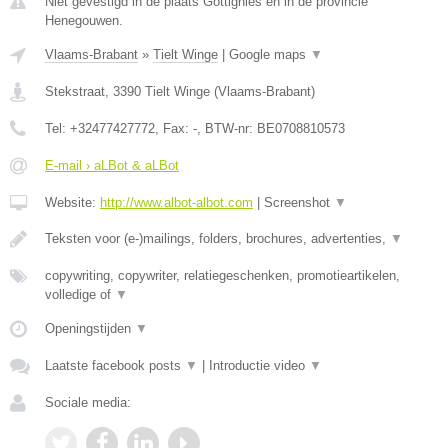
Niet gevestigd in de plaats Gottignies en in de provincie
Henegouwen.
Vlaams-Brabant
»
Tielt Winge
|
Google maps
▼
Stekstraat
,
3390
Tielt Winge
(
Vlaams-Brabant
)
Tel:
+32477427772
, Fax:
-
, BTW-nr:
BE0708810573
E-mail › aLBot & aLBot
Website:
http://www.albot-albot.com
|
Screenshot
▼
Teksten voor (e-)mailings, folders, brochures, advertenties,
▼
copywriting, copywriter, relatiegeschenken, promotieartikelen,
volledige of
▼
Openingstijden
▼
Laatste facebook posts
▼
|
Introductie video
▼
Sociale media: