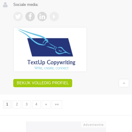
Sociale media:
BEKIJK VOLLEDIG PROFIEL
1
2
3
4
»
»»