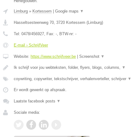
Henegouwen.
Limburg
»
Kortessem
|
Google maps
▼
Hasseltsesteenweg 70
,
3720
Kortessem
(
Limburg
)
Tel:
0478/456927
, Fax:
-
, BTW-nr:
-
E-mail › SchrijfVeer
Website:
https://www.schrijfveer.be
|
Screenshot
▼
Ik schrijf voor jou webteksten, folder, flyers, blogs, columns,
▼
coywriting, copywriter, tekstschrijver, verhalenverteller, schrijver
▼
Er wordt gewerkt op afspraak.
Laatste facebook posts
▼
Sociale media: