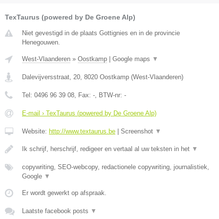
TexTaurus (powered by De Groene Alp)
Niet gevestigd in de plaats Gottignies en in de provincie
Henegouwen.
West-Vlaanderen
»
Oostkamp
|
Google maps
▼
Dalevijversstraat, 20
,
8020
Oostkamp
(
West-Vlaanderen
)
Tel:
0496 96 39 08
, Fax:
-
, BTW-nr:
-
E-mail › TexTaurus (powered by De Groene Alp)
Website:
http://www.textaurus.be
|
Screenshot
▼
Ik schrijf, herschrijf, redigeer en vertaal al uw teksten in het
▼
copywriting, SEO-webcopy, redactionele copywriting, journalistiek,
Google
▼
Er wordt gewerkt op afspraak.
Laatste facebook posts
▼