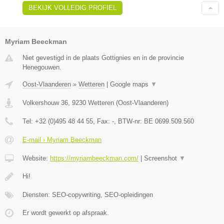
BEKIJK VOLLEDIG PROFIEL
Myriam Beeckman
Niet gevestigd in de plaats Gottignies en in de provincie
Henegouwen.
Oost-Vlaanderen
»
Wetteren
|
Google maps
▼
Volkershouw 36
,
9230
Wetteren
(
Oost-Vlaanderen
)
Tel:
+32 (0)495 48 44 55
, Fax:
-
, BTW-nr:
BE 0699.509.560
E-mail › Myriam Beeckman
Website:
https://myriambeeckman.com/
|
Screenshot
▼
Hi!
Diensten: SEO-copywriting, SEO-opleidingen
Er wordt gewerkt op afspraak.