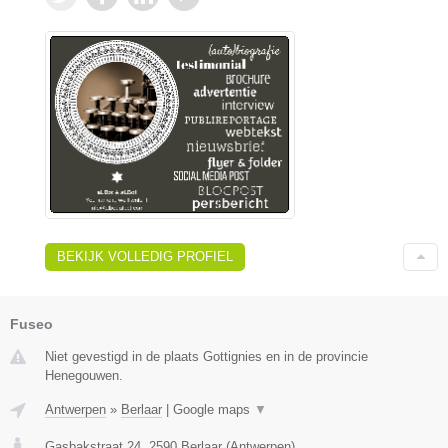
BEKIJK VOLLEDIG PROFIEL
Fuseo
Niet gevestigd in de plaats Gottignies en in de provincie
Henegouwen.
Antwerpen
»
Berlaar
|
Google maps
▼
Gasbakstraat 24
,
2590
Berlaar
(
Antwerpen
)