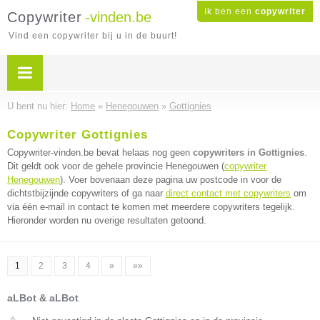
Ik ben een
copywriter
Copywriter
-vinden.be
Vind een copywriter bij u in de buurt!
U bent nu hier:
Home
»
Henegouwen
»
Gottignies
Copywriter Gottignies
Copywriter-vinden.be bevat helaas nog geen
copywriters in Gottignies
.
Dit geldt ook voor de gehele provincie Henegouwen (
copywriter
Henegouwen
). Voer bovenaan deze pagina uw postcode in voor de
dichtstbijzijnde copywriters of ga naar
direct contact met copywriters
om
via één e-mail in contact te komen met meerdere copywriters tegelijk.
Hieronder worden nu overige resultaten getoond.
1
2
3
4
»
»»
aLBot & aLBot