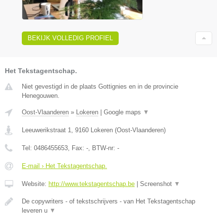
BEKIJK VOLLEDIG PROFIEL
Het Tekstagentschap.
Niet gevestigd in de plaats Gottignies en in de provincie
Henegouwen.
Oost-Vlaanderen
»
Lokeren
|
Google maps
▼
Leeuwerikstraat 1
,
9160
Lokeren
(
Oost-Vlaanderen
)
Tel:
0486455653
, Fax:
-
, BTW-nr:
-
E-mail › Het Tekstagentschap.
Website:
http://www.tekstagentschap.be
|
Screenshot
▼
De copywriters - of tekstschrijvers - van Het Tekstagentschap
leveren u
▼