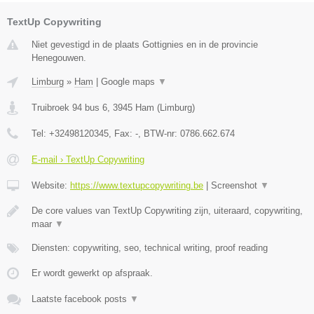
TextUp Copywriting
Niet gevestigd in de plaats Gottignies en in de provincie
Henegouwen.
Limburg
»
Ham
|
Google maps
▼
Truibroek 94 bus 6
,
3945
Ham
(
Limburg
)
Tel:
+32498120345
, Fax:
-
, BTW-nr:
0786.662.674
E-mail › TextUp Copywriting
Website:
https://www.textupcopywriting.be
|
Screenshot
▼
De core values van TextUp Copywriting zijn, uiteraard, copywriting,
maar
▼
Diensten: copywriting, seo, technical writing, proof reading
Er wordt gewerkt op afspraak.
Laatste facebook posts
▼