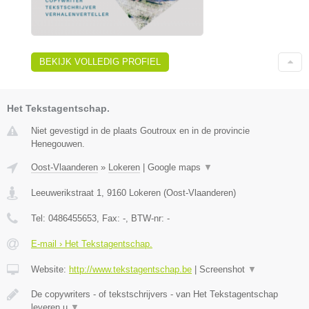
BEKIJK VOLLEDIG PROFIEL
Het Tekstagentschap.
Niet gevestigd in de plaats Goutroux en in de provincie
Henegouwen.
Oost-Vlaanderen
»
Lokeren
|
Google maps
▼
Leeuwerikstraat 1
,
9160
Lokeren
(
Oost-Vlaanderen
)
Tel:
0486455653
, Fax:
-
, BTW-nr:
-
E-mail › Het Tekstagentschap.
Website:
http://www.tekstagentschap.be
|
Screenshot
▼
De copywriters - of tekstschrijvers - van Het Tekstagentschap
leveren u
▼