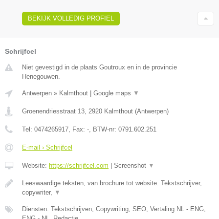
BEKIJK VOLLEDIG PROFIEL
Schrijfcel
Niet gevestigd in de plaats Goutroux en in de provincie
Henegouwen.
Antwerpen
»
Kalmthout
|
Google maps
▼
Groenendriesstraat 13
,
2920
Kalmthout
(
Antwerpen
)
Tel:
0474265917
, Fax:
-
, BTW-nr:
0791.602.251
E-mail › Schrijfcel
Website:
https://schrijfcel.com
|
Screenshot
▼
Leeswaardige teksten, van brochure tot website. Tekstschrijver,
copywriter,
▼
Diensten: Tekstschrijven, Copywriting, SEO, Vertaling NL - ENG,
ENG - NL, Redactie