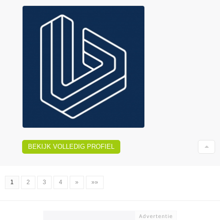
BEKIJK VOLLEDIG PROFIEL
1
2
3
4
»
»»