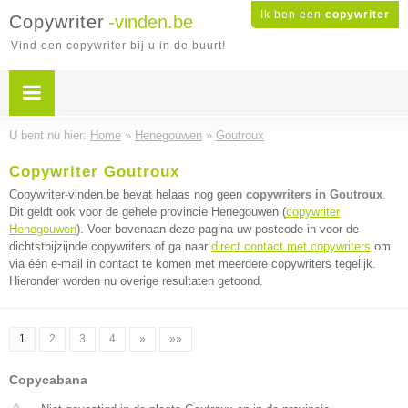
Ik ben een
copywriter
Copywriter
-vinden.be
Vind een copywriter bij u in de buurt!
U bent nu hier:
Home
»
Henegouwen
»
Goutroux
Copywriter Goutroux
Copywriter-vinden.be bevat helaas nog geen
copywriters in Goutroux
.
Dit geldt ook voor de gehele provincie Henegouwen (
copywriter
Henegouwen
). Voer bovenaan deze pagina uw postcode in voor de
dichtstbijzijnde copywriters of ga naar
direct contact met copywriters
om
via één e-mail in contact te komen met meerdere copywriters tegelijk.
Hieronder worden nu overige resultaten getoond.
1
2
3
4
»
»»
Copycabana