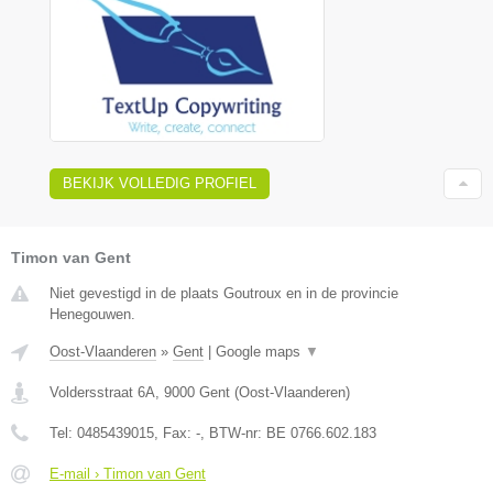
BEKIJK VOLLEDIG PROFIEL
Timon van Gent
Niet gevestigd in de plaats Goutroux en in de provincie
Henegouwen.
Oost-Vlaanderen
»
Gent
|
Google maps
▼
Voldersstraat 6A
,
9000
Gent
(
Oost-Vlaanderen
)
Tel:
0485439015
, Fax:
-
, BTW-nr:
BE 0766.602.183
E-mail › Timon van Gent