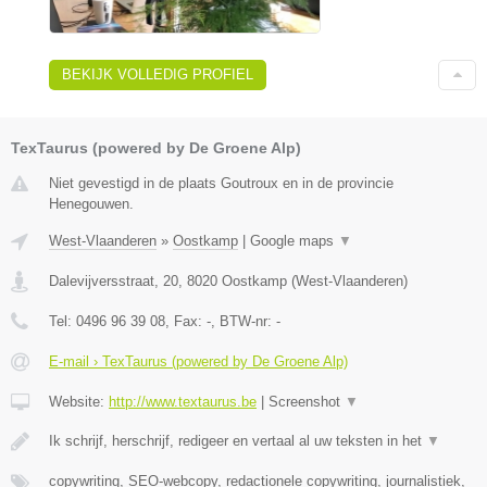
BEKIJK VOLLEDIG PROFIEL
TexTaurus (powered by De Groene Alp)
Niet gevestigd in de plaats Goutroux en in de provincie
Henegouwen.
West-Vlaanderen
»
Oostkamp
|
Google maps
▼
Dalevijversstraat, 20
,
8020
Oostkamp
(
West-Vlaanderen
)
Tel:
0496 96 39 08
, Fax:
-
, BTW-nr:
-
E-mail › TexTaurus (powered by De Groene Alp)
Website:
http://www.textaurus.be
|
Screenshot
▼
Ik schrijf, herschrijf, redigeer en vertaal al uw teksten in het
▼
copywriting, SEO-webcopy, redactionele copywriting, journalistiek,