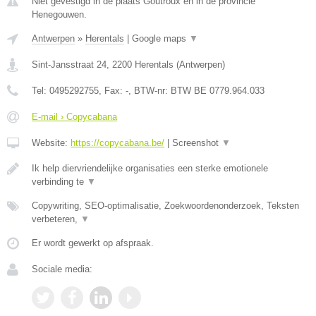
Niet gevestigd in de plaats Goutroux en in de provincie
Henegouwen.
Antwerpen
»
Herentals
|
Google maps
▼
Sint-Jansstraat 24
,
2200
Herentals
(
Antwerpen
)
Tel:
0495292755
, Fax:
-
, BTW-nr:
BTW BE 0779.964.033
E-mail › Copycabana
Website:
https://copycabana.be/
|
Screenshot
▼
Ik help diervriendelijke organisaties een sterke emotionele
verbinding te
▼
Copywriting, SEO-optimalisatie, Zoekwoordenonderzoek, Teksten
verbeteren,
▼
Er wordt gewerkt op afspraak.
Sociale media: