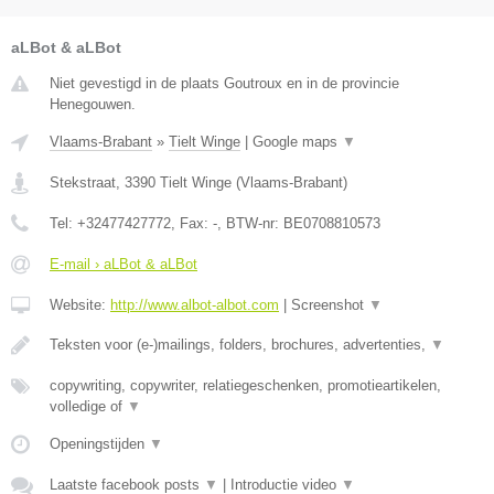
aLBot & aLBot
Niet gevestigd in de plaats Goutroux en in de provincie
Henegouwen.
Vlaams-Brabant
»
Tielt Winge
|
Google maps
▼
Stekstraat
,
3390
Tielt Winge
(
Vlaams-Brabant
)
Tel:
+32477427772
, Fax:
-
, BTW-nr:
BE0708810573
E-mail › aLBot & aLBot
Website:
http://www.albot-albot.com
|
Screenshot
▼
Teksten voor (e-)mailings, folders, brochures, advertenties,
▼
copywriting, copywriter, relatiegeschenken, promotieartikelen,
volledige of
▼
Openingstijden
▼
Laatste facebook posts
▼
|
Introductie video
▼