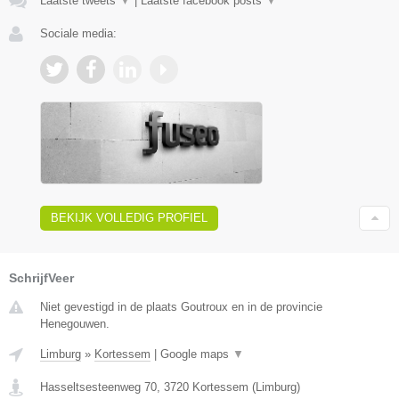
Laatste tweets
▼
|
Laatste facebook posts
▼
Sociale media:
BEKIJK VOLLEDIG PROFIEL
SchrijfVeer
Niet gevestigd in de plaats Goutroux en in de provincie
Henegouwen.
Limburg
»
Kortessem
|
Google maps
▼
Hasseltsesteenweg 70
,
3720
Kortessem
(
Limburg
)