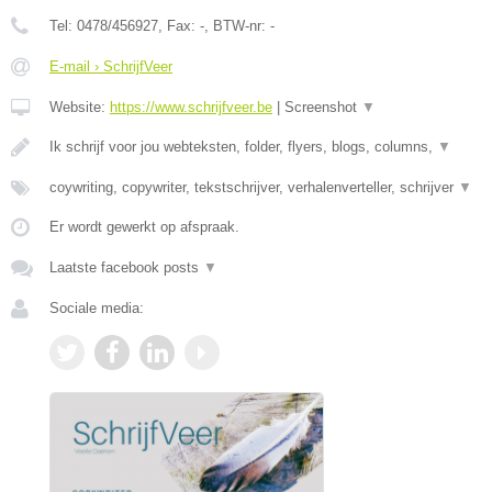
Tel:
0478/456927
, Fax:
-
, BTW-nr:
-
E-mail › SchrijfVeer
Website:
https://www.schrijfveer.be
|
Screenshot
▼
Ik schrijf voor jou webteksten, folder, flyers, blogs, columns,
▼
coywriting, copywriter, tekstschrijver, verhalenverteller, schrijver
▼
Er wordt gewerkt op afspraak.
Laatste facebook posts
▼
Sociale media: