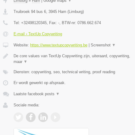
Limburg
»
Ham
|
Google maps
▼
Truibroek 94 bus 6
,
3945
Ham
(
Limburg
)
Tel:
+32498120345
, Fax:
-
, BTW-nr:
0786.662.674
E-mail › TextUp Copywriting
Website:
https://www.textupcopywriting.be
|
Screenshot
▼
De core values van TextUp Copywriting zijn, uiteraard, copywriting,
maar
▼
Diensten: copywriting, seo, technical writing, proof reading
Er wordt gewerkt op afspraak.
Laatste facebook posts
▼
Sociale media: