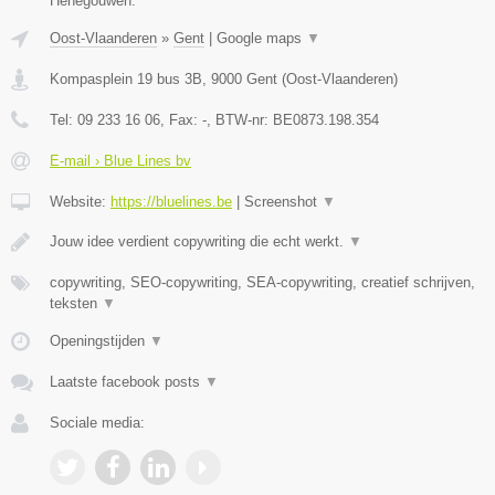
Henegouwen.
Oost-Vlaanderen
»
Gent
|
Google maps
▼
Kompasplein 19 bus 3B
,
9000
Gent
(
Oost-Vlaanderen
)
Tel:
09 233 16 06
, Fax:
-
, BTW-nr:
BE0873.198.354
E-mail › Blue Lines bv
Website:
https://bluelines.be
|
Screenshot
▼
Jouw idee verdient copywriting die echt werkt.
▼
copywriting, SEO-copywriting, SEA-copywriting, creatief schrijven,
teksten
▼
Openingstijden
▼
Laatste facebook posts
▼
Sociale media: