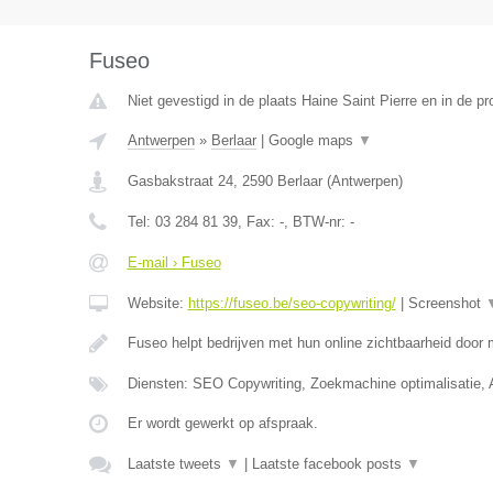
Fuseo
Niet gevestigd in de plaats Haine Saint Pierre en in de 
Antwerpen
»
Berlaar
|
Google maps
▼
Gasbakstraat 24
,
2590
Berlaar
(
Antwerpen
)
Tel:
03 284 81 39
, Fax:
-
, BTW-nr:
-
E-mail › Fuseo
Website:
https://fuseo.be/seo-copywriting/
|
Screenshot
Fuseo helpt bedrijven met hun online zichtbaarheid door
Diensten: SEO Copywriting, Zoekmachine optimalisatie,
Er wordt gewerkt op afspraak.
Laatste tweets
▼
|
Laatste facebook posts
▼