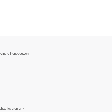
provincie Henegouwen.
schap leveren u
▼