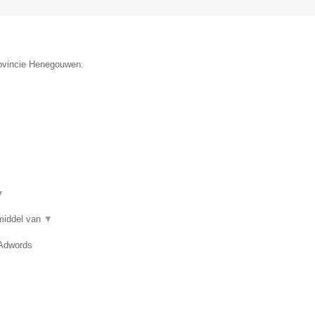
provincie Henegouwen.
▼
 middel van
▼
 Adwords