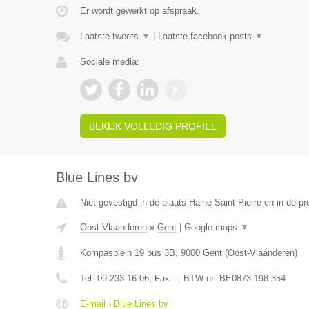
Er wordt gewerkt op afspraak.
Laatste tweets
▼
|
Laatste facebook posts
▼
Sociale media:
BEKIJK VOLLEDIG PROFIEL
Blue Lines bv
Niet gevestigd in de plaats Haine Saint Pierre en in de 
Oost-Vlaanderen
»
Gent
|
Google maps
▼
Kompasplein 19 bus 3B
,
9000
Gent
(
Oost-Vlaanderen
)
Tel:
09 233 16 06
, Fax:
-
, BTW-nr:
BE0873.198.354
E-mail › Blue Lines bv