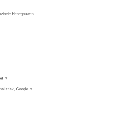
provincie Henegouwen.
het
▼
nalistiek, Google
▼