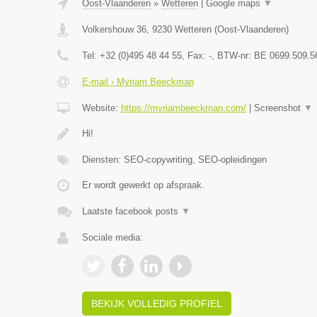
Oost-Vlaanderen
»
Wetteren
|
Google maps
▼
Volkershouw 36
,
9230
Wetteren
(
Oost-Vlaanderen
)
Tel:
+32 (0)495 48 44 55
, Fax:
-
, BTW-nr:
BE 0699.509.5
E-mail › Myriam Beeckman
Website:
https://myriambeeckman.com/
|
Screenshot
▼
Hi!
Diensten: SEO-copywriting, SEO-opleidingen
Er wordt gewerkt op afspraak.
Laatste facebook posts
▼
Sociale media:
BEKIJK VOLLEDIG PROFIEL