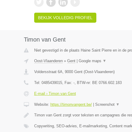
BEKIJK VOLLEDIG PROFIEL
Timon van Gent
Niet gevestigd in de plaats Haine Saint Pierre en in de 
Oost-Vlaanderen
»
Gent
|
Google maps
▼
Voldersstraat 6A
,
9000
Gent
(
Oost-Vlaanderen
)
Tel:
0485439015
, Fax:
-
, BTW-nr:
BE 0766.602.183
E-mail › Timon van Gent
Website:
https://timonvangent.be/
|
Screenshot
▼
Timon van Gent zorgt voor teksten en campagnes die res
Copywriting, SEO-advies, E-mailmarketing, Content mark