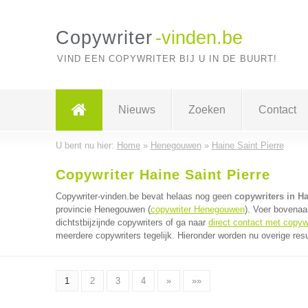
Copywriter
-vinden.be
VIND EEN COPYWRITER BIJ U IN DE BUURT!
Nieuws
Zoeken
Contact
U bent nu hier:
Home
»
Henegouwen
»
Haine Saint Pierre
Copywriter Haine Saint Pierre
Copywriter-vinden.be bevat helaas nog geen
copywriters in Ha
provincie Henegouwen (
copywriter Henegouwen
). Voer bovenaa
dichtstbijzijnde copywriters of ga naar
direct contact met copyw
meerdere copywriters tegelijk. Hieronder worden nu overige res
1
2
3
4
»
»»