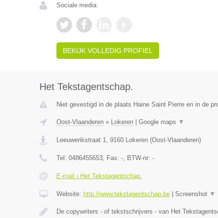
Sociale media:
BEKIJK VOLLEDIG PROFIEL
Het Tekstagentschap.
Niet gevestigd in de plaats Haine Saint Pierre en in de 
Oost-Vlaanderen
»
Lokeren
|
Google maps
▼
Leeuwerikstraat 1
,
9160
Lokeren
(
Oost-Vlaanderen
)
Tel:
0486455653
, Fax:
-
, BTW-nr:
-
E-mail › Het Tekstagentschap.
Website:
http://www.tekstagentschap.be
|
Screenshot
▼
De copywriters - of tekstschrijvers - van Het Tekstagent