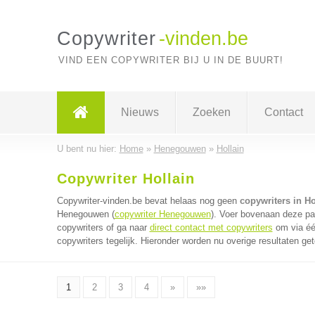
Copywriter
-vinden.be
VIND EEN COPYWRITER BIJ U IN DE BUURT!
Nieuws
Zoeken
Contact
U bent nu hier:
Home
»
Henegouwen
»
Hollain
Copywriter Hollain
Copywriter-vinden.be bevat helaas nog geen
copywriters in Ho
Henegouwen (
copywriter Henegouwen
). Voer bovenaan deze pag
copywriters of ga naar
direct contact met copywriters
om via éé
copywriters tegelijk. Hieronder worden nu overige resultaten ge
1
2
3
4
»
»»