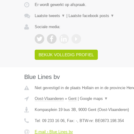
Er wordt gewerkt op afspraak.
Laatste tweets
▼
|
Laatste facebook posts
▼
Sociale media:
BEKIJK VOLLEDIG PROFIEL
Blue Lines bv
Niet gevestigd in de plaats Hollain en in de provincie He
Oost-Vlaanderen
»
Gent
|
Google maps
▼
Kompasplein 19 bus 3B
,
9000
Gent
(
Oost-Vlaanderen
)
Tel:
09 233 16 06
, Fax:
-
, BTW-nr:
BE0873.198.354
E-mail › Blue Lines bv