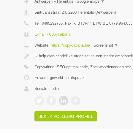
Antwerpen
»
Herentals
|
Google maps
▼
Sint-Jansstraat 24
,
2200
Herentals
(
Antwerpen
)
Tel:
0495292755
, Fax:
-
, BTW-nr:
BTW BE 0779.964.033
E-mail › Copycabana
Website:
https://copycabana.be/
|
Screenshot
▼
Ik help diervriendelijke organisaties een sterke emotionel
Copywriting, SEO-optimalisatie, Zoekwoordenonderzoek,
Er wordt gewerkt op afspraak.
Sociale media:
BEKIJK VOLLEDIG PROFIEL