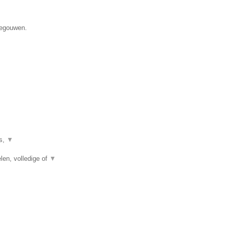
negouwen.
es,
▼
len, volledige of
▼