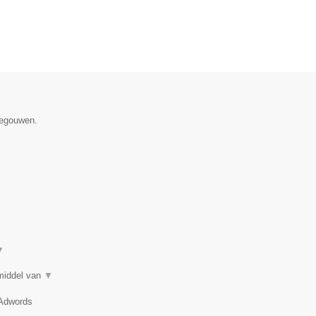
negouwen.
▼
 middel van
▼
 Adwords