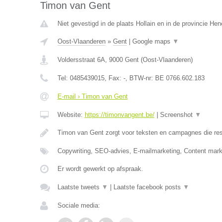
Timon van Gent
Niet gevestigd in de plaats Hollain en in de provincie He
Oost-Vlaanderen
»
Gent
|
Google maps
▼
Voldersstraat 6A
,
9000
Gent
(
Oost-Vlaanderen
)
Tel:
0485439015
, Fax:
-
, BTW-nr:
BE 0766.602.183
E-mail › Timon van Gent
Website:
https://timonvangent.be/
|
Screenshot
▼
Timon van Gent zorgt voor teksten en campagnes die res
Copywriting, SEO-advies, E-mailmarketing, Content mark
Er wordt gewerkt op afspraak.
Laatste tweets
▼
|
Laatste facebook posts
▼
Sociale media: