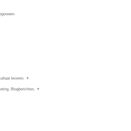
negouwen.
ultaat leveren.
▼
eting, Blogberichten,
▼