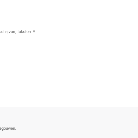
schrijven, teksten
▼
negouwen.