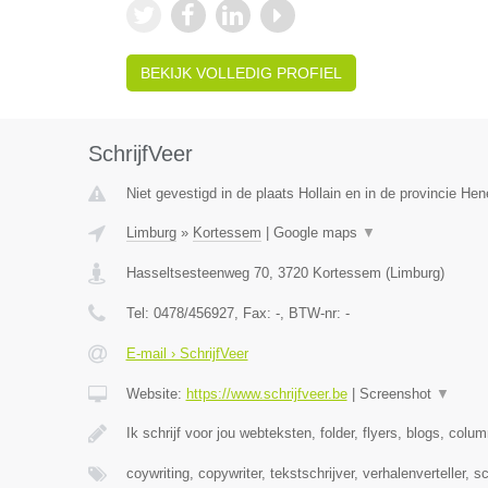
BEKIJK VOLLEDIG PROFIEL
SchrijfVeer
Niet gevestigd in de plaats Hollain en in de provincie He
Limburg
»
Kortessem
|
Google maps
▼
Hasseltsesteenweg 70
,
3720
Kortessem
(
Limburg
)
Tel:
0478/456927
, Fax:
-
, BTW-nr:
-
E-mail › SchrijfVeer
Website:
https://www.schrijfveer.be
|
Screenshot
▼
Ik schrijf voor jou webteksten, folder, flyers, blogs, colu
coywriting, copywriter, tekstschrijver, verhalenverteller, s