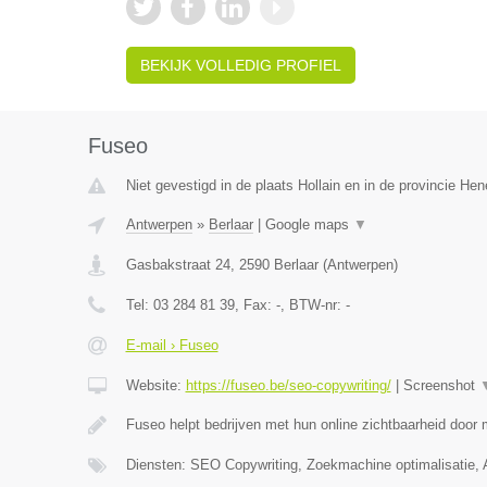
BEKIJK VOLLEDIG PROFIEL
Fuseo
Niet gevestigd in de plaats Hollain en in de provincie He
Antwerpen
»
Berlaar
|
Google maps
▼
Gasbakstraat 24
,
2590
Berlaar
(
Antwerpen
)
Tel:
03 284 81 39
, Fax:
-
, BTW-nr:
-
E-mail › Fuseo
Website:
https://fuseo.be/seo-copywriting/
|
Screenshot
Fuseo helpt bedrijven met hun online zichtbaarheid door
Diensten: SEO Copywriting, Zoekmachine optimalisatie,