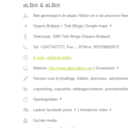
aLBot & aLBot
Niet gevestigd in de plaats Hollain en in de provincie He
Vlaams-Brabant
»
Tielt Winge
|
Google maps
▼
Stekstraat
,
3390
Tielt Winge
(
Vlaams-Brabant
)
Tel:
+32477427772
, Fax:
-
, BTW-nr:
BE0708810573
E-mail › aLBot & aLBot
Website:
http://www.albot-albot.com
|
Screenshot
▼
Teksten voor (e-)mailings, folders, brochures, advertenti
copywriting, copywriter, relatiegeschenken, promotieartike
Openingstijden
▼
Laatste facebook posts
▼
|
Introductie video
▼
Sociale media: