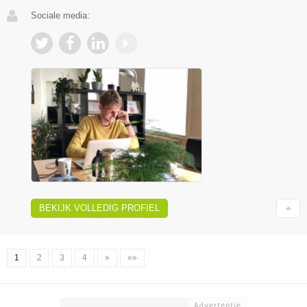
Sociale media:
BEKIJK VOLLEDIG PROFIEL
1
2
3
4
»
»»