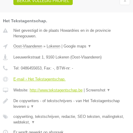
BEKIJK VOLLEDIG PROFIEL
Het Tekstagentschap.
Niet gevestigd in de plaats Howardries en in de provincie
Henegouwen.
Oost-Vlaanderen
»
Lokeren
|
Google maps
▼
Leeuwerikstraat 1
,
9160
Lokeren
(
Oost-Vlaanderen
)
Tel:
0486455653
, Fax:
-
, BTW-nr:
-
E-mail › Het Tekstagentschap.
Website:
http://www.tekstagentschap.be
|
Screenshot
▼
De copywriters - of tekstschrijvers - van Het Tekstagentschap
leveren u
▼
copywriting, tekstschrijven, redactie, SEO teksten, mailingtekst,
webtekst,
▼
Er wordt gewerkt op afspraak.