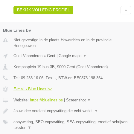
BEKIJK VOLLEDIG PROFIEL
Blue Lines bv
Niet gevestigd in de plaats Howardries en in de provincie
Henegouwen.
Oost-Vlaanderen
»
Gent
|
Google maps
▼
Kompasplein 19 bus 3B
,
9000
Gent
(
Oost-Vlaanderen
)
Tel:
09 233 16 06
, Fax:
-
, BTW-nr:
BE0873.198.354
E-mail › Blue Lines bv
Website:
https://bluelines.be
|
Screenshot
▼
Jouw idee verdient copywriting die echt werkt.
▼
copywriting, SEO-copywriting, SEA-copywriting, creatief schrijven,
teksten
▼