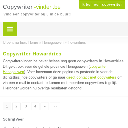
Ik ben een
copywriter
Copywriter
-vinden.be
Vind een copywriter bij u in de buurt!
U bent nu hier:
Home
»
Henegouwen
»
Howardries
Copywriter Howardries
Copywriter-vinden.be bevat helaas nog geen
copywriters in Howardries
.
Dit geldt ook voor de gehele provincie Henegouwen (
copywriter
Henegouwen
). Voer bovenaan deze pagina uw postcode in voor de
dichtstbijzijnde copywriters of ga naar
direct contact met copywriters
om
via één e-mail in contact te komen met meerdere copywriters tegelijk.
Hieronder worden nu overige resultaten getoond.
1
2
3
4
»
»»
SchrijfVeer