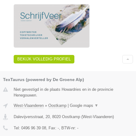
BEKIJK VOLLEDIG PROFIEL
TexTaurus (powered by De Groene Alp)
Niet gevestigd in de plaats Howardries en in de provincie
Henegouwen.
West-Vlaanderen
»
Oostkamp
|
Google maps
▼
Dalevijversstraat, 20
,
8020
Oostkamp
(
West-Vlaanderen
)
Tel:
0496 96 39 08
, Fax:
-
, BTW-nr:
-