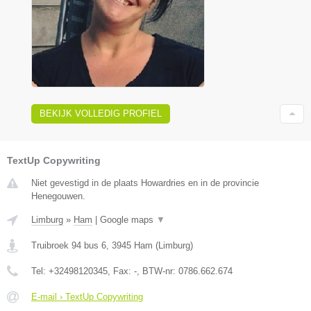
BEKIJK VOLLEDIG PROFIEL
TextUp Copywriting
Niet gevestigd in de plaats Howardries en in de provincie
Henegouwen.
Limburg
»
Ham
|
Google maps
▼
Truibroek 94 bus 6
,
3945
Ham
(
Limburg
)
Tel:
+32498120345
, Fax:
-
, BTW-nr:
0786.662.674
E-mail › TextUp Copywriting