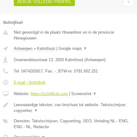
BEKIJK VOLLEDIG PROFIEL
Schrijfcel
Niet gevestigd in de plaats Howardries en in de provincie
Henegouwen.
Antwerpen
»
Kalmthout
|
Google maps
▼
Groenendriesstraat 13
,
2920
Kalmthout
(
Antwerpen
)
Tel:
0474265917
, Fax:
-
, BTW-nr:
0791.602.251
E-mail › Schrijfcel
Website:
https://schrijfcel.com
|
Screenshot
▼
Leeswaardige teksten, van brochure tot website. Tekstschrijver,
copywriter,
▼
Diensten: Tekstschrijven, Copywriting, SEO, Vertaling NL - ENG,
ENG - NL, Redactie