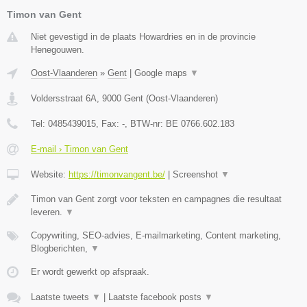
Timon van Gent
Niet gevestigd in de plaats Howardries en in de provincie
Henegouwen.
Oost-Vlaanderen
»
Gent
|
Google maps
▼
Voldersstraat 6A
,
9000
Gent
(
Oost-Vlaanderen
)
Tel:
0485439015
, Fax:
-
, BTW-nr:
BE 0766.602.183
E-mail › Timon van Gent
Website:
https://timonvangent.be/
|
Screenshot
▼
Timon van Gent zorgt voor teksten en campagnes die resultaat
leveren.
▼
Copywriting, SEO-advies, E-mailmarketing, Content marketing,
Blogberichten,
▼
Er wordt gewerkt op afspraak.
Laatste tweets
▼
|
Laatste facebook posts
▼