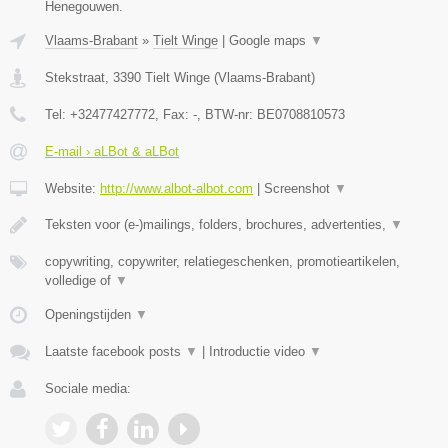
Henegouwen.
Vlaams-Brabant
»
Tielt Winge
|
Google maps
▼
Stekstraat
,
3390
Tielt Winge
(
Vlaams-Brabant
)
Tel:
+32477427772
, Fax:
-
, BTW-nr:
BE0708810573
E-mail › aLBot & aLBot
Website:
http://www.albot-albot.com
|
Screenshot
▼
Teksten voor (e-)mailings, folders, brochures, advertenties,
▼
copywriting, copywriter, relatiegeschenken, promotieartikelen,
volledige of
▼
Openingstijden
▼
Laatste facebook posts
▼
|
Introductie video
▼
Sociale media: