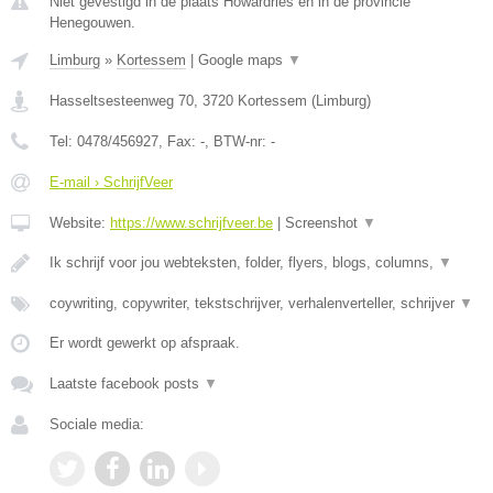
Niet gevestigd in de plaats Howardries en in de provincie
Henegouwen.
Limburg
»
Kortessem
|
Google maps
▼
Hasseltsesteenweg 70
,
3720
Kortessem
(
Limburg
)
Tel:
0478/456927
, Fax:
-
, BTW-nr:
-
E-mail › SchrijfVeer
Website:
https://www.schrijfveer.be
|
Screenshot
▼
Ik schrijf voor jou webteksten, folder, flyers, blogs, columns,
▼
coywriting, copywriter, tekstschrijver, verhalenverteller, schrijver
▼
Er wordt gewerkt op afspraak.
Laatste facebook posts
▼
Sociale media: