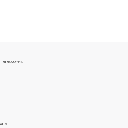
ie Henegouwen.
het
▼