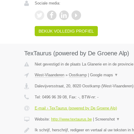
Sociale media:
BEKIJK VOLLEDIG PROFIEL
TexTaurus (powered by De Groene Alp)
Niet gevestigd in de plaats La Glanerie en in de provinc
West-Vlaanderen
»
Oostkamp
|
Google maps
▼
Dalevijversstraat, 20
,
8020
Oostkamp
(
West-Vlaanderen
)
Tel:
0496 96 39 08
, Fax:
-
, BTW-nr:
-
E-mail › TexTaurus (powered by De Groene Alp)
Website:
http://www.textaurus.be
|
Screenshot
▼
Ik schrijf, herschrijf, redigeer en vertaal al uw teksten in 