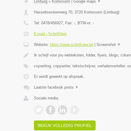
Limburg
»
Kortessem
|
Google maps
▼
Hasseltsesteenweg 70
,
3720
Kortessem
(
Limburg
)
Tel:
0478/456927
, Fax:
-
, BTW-nr:
-
E-mail › SchrijfVeer
Website:
https://www.schrijfveer.be
|
Screenshot
▼
Ik schrijf voor jou webteksten, folder, flyers, blogs, colu
coywriting, copywriter, tekstschrijver, verhalenverteller, s
Er wordt gewerkt op afspraak.
Laatste facebook posts
▼
Sociale media:
BEKIJK VOLLEDIG PROFIEL