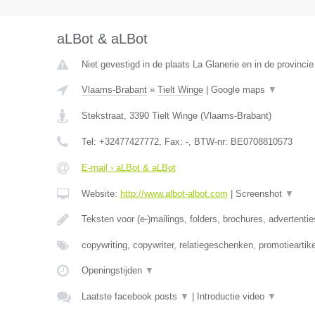
aLBot & aLBot
Niet gevestigd in de plaats La Glanerie en in de provinc
Vlaams-Brabant
»
Tielt Winge
|
Google maps
▼
Stekstraat
,
3390
Tielt Winge
(
Vlaams-Brabant
)
Tel:
+32477427772
, Fax:
-
, BTW-nr:
BE0708810573
E-mail › aLBot & aLBot
Website:
http://www.albot-albot.com
|
Screenshot
▼
Teksten voor (e-)mailings, folders, brochures, advertenti
copywriting, copywriter, relatiegeschenken, promotieartike
Openingstijden
▼
Laatste facebook posts
▼
|
Introductie video
▼