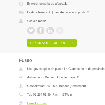
Er wordt gewerkt op afspraak.
Laatste tweets
▼
|
Laatste facebook posts
▼
Sociale media:
BEKIJK VOLLEDIG PROFIEL
Fuseo
Niet gevestigd in de plaats La Glanerie en in de provinc
Antwerpen
»
Berlaar
|
Google maps
▼
Gasbakstraat 24
,
2590
Berlaar
(
Antwerpen
)
Tel:
03 284 81 39
, Fax:
-
, BTW-nr:
-
E-mail › Fuseo