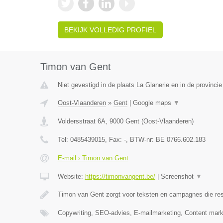
BEKIJK VOLLEDIG PROFIEL
Timon van Gent
Niet gevestigd in de plaats La Glanerie en in de provinc
Oost-Vlaanderen
»
Gent
|
Google maps
▼
Voldersstraat 6A
,
9000
Gent
(
Oost-Vlaanderen
)
Tel:
0485439015
, Fax:
-
, BTW-nr:
BE 0766.602.183
E-mail › Timon van Gent
Website:
https://timonvangent.be/
|
Screenshot
▼
Timon van Gent zorgt voor teksten en campagnes die res
Copywriting, SEO-advies, E-mailmarketing, Content mark