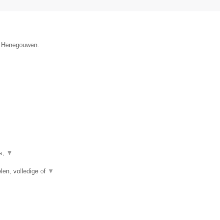
ie Henegouwen.
es,
▼
len, volledige of
▼