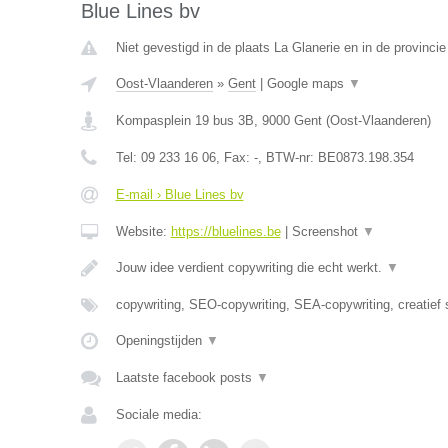
Blue Lines bv
Niet gevestigd in de plaats La Glanerie en in de provinc
Oost-Vlaanderen
»
Gent
|
Google maps
▼
Kompasplein 19 bus 3B
,
9000
Gent
(
Oost-Vlaanderen
)
Tel:
09 233 16 06
, Fax:
-
, BTW-nr:
BE0873.198.354
E-mail › Blue Lines bv
Website:
https://bluelines.be
|
Screenshot
▼
Jouw idee verdient copywriting die echt werkt.
▼
copywriting, SEO-copywriting, SEA-copywriting, creatief 
Openingstijden
▼
Laatste facebook posts
▼
Sociale media: