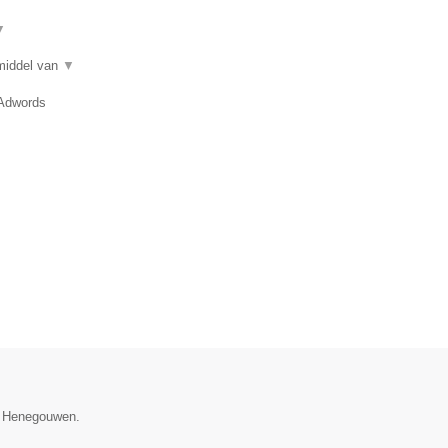
▼
 middel van
▼
 Adwords
ie Henegouwen.