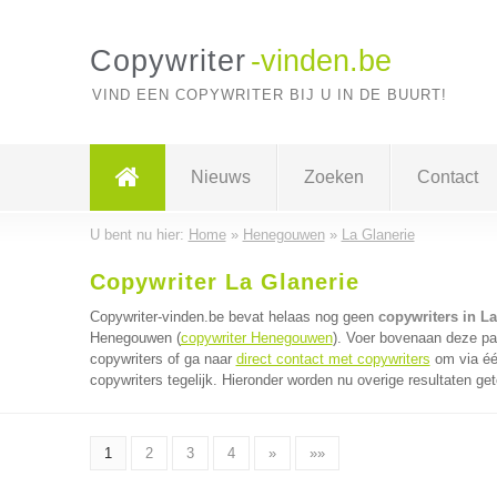
Copywriter
-vinden.be
VIND EEN COPYWRITER BIJ U IN DE BUURT!
Nieuws
Zoeken
Contact
U bent nu hier:
Home
»
Henegouwen
»
La Glanerie
Copywriter La Glanerie
Copywriter-vinden.be bevat helaas nog geen
copywriters in La
Henegouwen (
copywriter Henegouwen
). Voer bovenaan deze pag
copywriters of ga naar
direct contact met copywriters
om via éé
copywriters tegelijk. Hieronder worden nu overige resultaten ge
1
2
3
4
»
»»