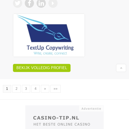
BEKIJK VOLLEDIG PROFIEL
1
2
3
4
»
»»