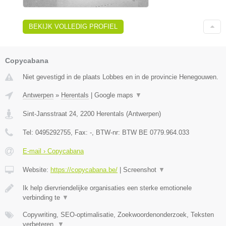
BEKIJK VOLLEDIG PROFIEL
Copycabana
Niet gevestigd in de plaats Lobbes en in de provincie Henegouwen.
Antwerpen
»
Herentals
|
Google maps
▼
Sint-Jansstraat 24
,
2200
Herentals
(
Antwerpen
)
Tel:
0495292755
, Fax:
-
, BTW-nr:
BTW BE 0779.964.033
E-mail › Copycabana
Website:
https://copycabana.be/
|
Screenshot
▼
Ik help diervriendelijke organisaties een sterke emotionele
verbinding te
▼
Copywriting, SEO-optimalisatie, Zoekwoordenonderzoek, Teksten
verbeteren,
▼