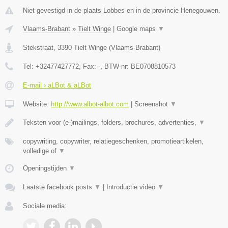
Niet gevestigd in de plaats Lobbes en in de provincie Henegouwen.
Vlaams-Brabant
»
Tielt Winge
|
Google maps
▼
Stekstraat
,
3390
Tielt Winge
(
Vlaams-Brabant
)
Tel:
+32477427772
, Fax:
-
, BTW-nr:
BE0708810573
E-mail › aLBot & aLBot
Website:
http://www.albot-albot.com
|
Screenshot
▼
Teksten voor (e-)mailings, folders, brochures, advertenties,
▼
copywriting, copywriter, relatiegeschenken, promotieartikelen,
volledige of
▼
Openingstijden
▼
Laatste facebook posts
▼
|
Introductie video
▼
Sociale media: