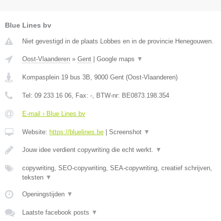
Blue Lines bv
Niet gevestigd in de plaats Lobbes en in de provincie Henegouwen.
Oost-Vlaanderen
»
Gent
|
Google maps
▼
Kompasplein 19 bus 3B
,
9000
Gent
(
Oost-Vlaanderen
)
Tel:
09 233 16 06
, Fax:
-
, BTW-nr:
BE0873.198.354
E-mail › Blue Lines bv
Website:
https://bluelines.be
|
Screenshot
▼
Jouw idee verdient copywriting die echt werkt.
▼
copywriting, SEO-copywriting, SEA-copywriting, creatief schrijven,
teksten
▼
Openingstijden
▼
Laatste facebook posts
▼