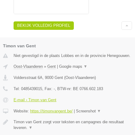
BEKIJK VOLLEDIG PROFIEL
Timon van Gent
Niet gevestigd in de plaats Lobbes en in de provincie Henegouwen.
Oost-Vlaanderen
»
Gent
|
Google maps
▼
Voldersstraat 6A
,
9000
Gent
(
Oost-Vlaanderen
)
Tel:
0485439015
, Fax:
-
, BTW-nr:
BE 0766.602.183
E-mail › Timon van Gent
Website:
https://timonvangent.be/
|
Screenshot
▼
Timon van Gent zorgt voor teksten en campagnes die resultaat
leveren.
▼