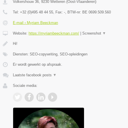
Volkershouw 36
,
9230
Wetteren
(
Oost-Vlaanderen
)
Tel:
+32 (0)495 48 44 55
, Fax:
-
, BTW-nr:
BE 0699.509.560
E-mail › Myriam Beeckman
Website:
https://myriambeeckman.com/
|
Screenshot
▼
Hi!
Diensten: SEO-copywriting, SEO-opleidingen
Er wordt gewerkt op afspraak.
Laatste facebook posts
▼
Sociale media: