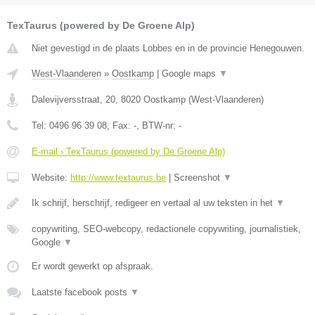
TexTaurus (powered by De Groene Alp)
Niet gevestigd in de plaats Lobbes en in de provincie Henegouwen.
West-Vlaanderen
»
Oostkamp
|
Google maps
▼
Dalevijversstraat, 20
,
8020
Oostkamp
(
West-Vlaanderen
)
Tel:
0496 96 39 08
, Fax:
-
, BTW-nr:
-
E-mail › TexTaurus (powered by De Groene Alp)
Website:
http://www.textaurus.be
|
Screenshot
▼
Ik schrijf, herschrijf, redigeer en vertaal al uw teksten in het
▼
copywriting, SEO-webcopy, redactionele copywriting, journalistiek,
Google
▼
Er wordt gewerkt op afspraak.
Laatste facebook posts
▼