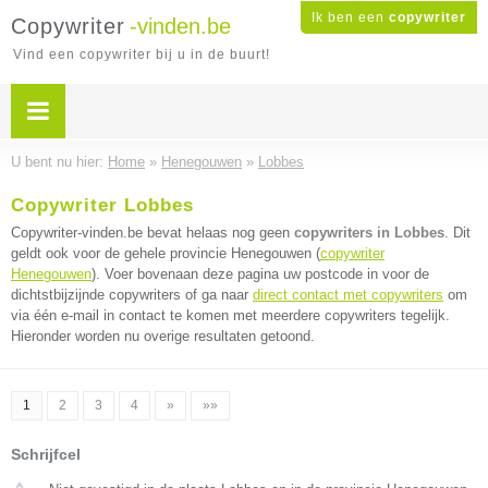
Ik ben een
copywriter
Copywriter
-vinden.be
Vind een copywriter bij u in de buurt!
U bent nu hier:
Home
»
Henegouwen
»
Lobbes
Copywriter Lobbes
Copywriter-vinden.be bevat helaas nog geen
copywriters in Lobbes
. Dit
geldt ook voor de gehele provincie Henegouwen (
copywriter
Henegouwen
). Voer bovenaan deze pagina uw postcode in voor de
dichtstbijzijnde copywriters of ga naar
direct contact met copywriters
om
via één e-mail in contact te komen met meerdere copywriters tegelijk.
Hieronder worden nu overige resultaten getoond.
1
2
3
4
»
»»
Schrijfcel