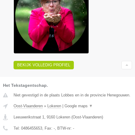
BEKIJK VOLLEDIG PROFIEL
Het Tekstagentschap.
Niet gevestigd in de plaats Lobbes en in de provincie Henegouwen.
Oost-Vlaanderen
»
Lokeren
|
Google maps
▼
Leeuwerikstraat 1
,
9160
Lokeren
(
Oost-Vlaanderen
)
Tel:
0486455653
, Fax:
-
, BTW-nr:
-