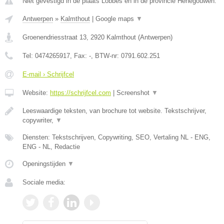
Niet gevestigd in de plaats Lobbes en in de provincie Henegouwen.
Antwerpen
»
Kalmthout
|
Google maps
▼
Groenendriesstraat 13
,
2920
Kalmthout
(
Antwerpen
)
Tel:
0474265917
, Fax:
-
, BTW-nr:
0791.602.251
E-mail › Schrijfcel
Website:
https://schrijfcel.com
|
Screenshot
▼
Leeswaardige teksten, van brochure tot website. Tekstschrijver,
copywriter,
▼
Diensten: Tekstschrijven, Copywriting, SEO, Vertaling NL - ENG,
ENG - NL, Redactie
Openingstijden
▼
Sociale media: