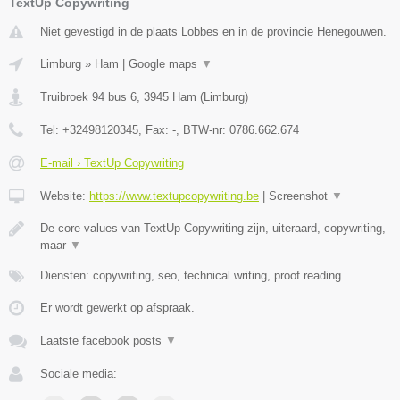
TextUp Copywriting
Niet gevestigd in de plaats Lobbes en in de provincie Henegouwen.
Limburg
»
Ham
|
Google maps
▼
Truibroek 94 bus 6
,
3945
Ham
(
Limburg
)
Tel:
+32498120345
, Fax:
-
, BTW-nr:
0786.662.674
E-mail › TextUp Copywriting
Website:
https://www.textupcopywriting.be
|
Screenshot
▼
De core values van TextUp Copywriting zijn, uiteraard, copywriting,
maar
▼
Diensten: copywriting, seo, technical writing, proof reading
Er wordt gewerkt op afspraak.
Laatste facebook posts
▼
Sociale media: