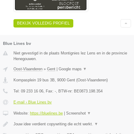
BEKIJK VOLLEDIG PROFIEL
Blue Lines bv
Niet gevestigd in de plaats Montignies lez Lens en in de provincie
Henegouwen.
Oost-Vlaanderen
»
Gent
|
Google maps
▼
Kompasplein 19 bus 3B
,
9000
Gent
(
Oost-Vlaanderen
)
Tel:
09 233 16 06
, Fax:
-
, BTW-nr:
BE0873.198.354
E-mail › Blue Lines bv
Website:
https://bluelines.be
|
Screenshot
▼
Jouw idee verdient copywriting die echt werkt.
▼