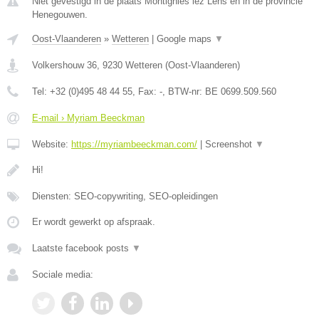
Niet gevestigd in de plaats Montignies lez Lens en in de provincie
Henegouwen.
Oost-Vlaanderen
»
Wetteren
|
Google maps
▼
Volkershouw 36
,
9230
Wetteren
(
Oost-Vlaanderen
)
Tel:
+32 (0)495 48 44 55
, Fax:
-
, BTW-nr:
BE 0699.509.560
E-mail › Myriam Beeckman
Website:
https://myriambeeckman.com/
|
Screenshot
▼
Hi!
Diensten: SEO-copywriting, SEO-opleidingen
Er wordt gewerkt op afspraak.
Laatste facebook posts
▼
Sociale media: