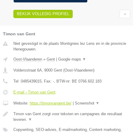
BEKIJK VOLLEDIG PROFIEL
Timon van Gent
Niet gevestigd in de plaats Montignies lez Lens en in de provincie
Henegouwen.
Oost-Vlaanderen
»
Gent
|
Google maps
▼
Voldersstraat 6A
,
9000
Gent
(
Oost-Vlaanderen
)
Tel:
0485439015
, Fax:
-
, BTW-nr:
BE 0766.602.183
E-mail › Timon van Gent
Website:
https://timonvangent.be/
|
Screenshot
▼
Timon van Gent zorgt voor teksten en campagnes die resultaat
leveren.
▼
Copywriting, SEO-advies, E-mailmarketing, Content marketing,