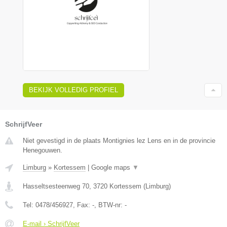
BEKIJK VOLLEDIG PROFIEL
SchrijfVeer
Niet gevestigd in de plaats Montignies lez Lens en in de provincie
Henegouwen.
Limburg
»
Kortessem
|
Google maps
▼
Hasseltsesteenweg 70
,
3720
Kortessem
(
Limburg
)
Tel:
0478/456927
, Fax:
-
, BTW-nr:
-
E-mail › SchrijfVeer