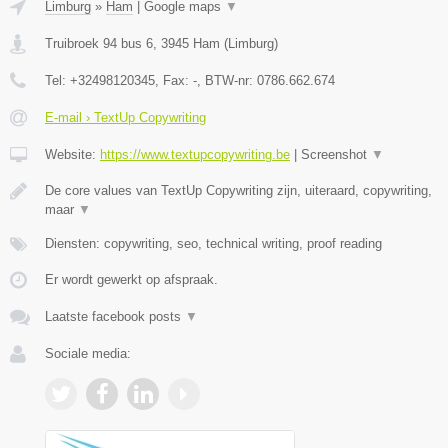
Limburg
»
Ham
|
Google maps
▼
Truibroek 94 bus 6
,
3945
Ham
(
Limburg
)
Tel:
+32498120345
, Fax:
-
, BTW-nr:
0786.662.674
E-mail › TextUp Copywriting
Website:
https://www.textupcopywriting.be
|
Screenshot
▼
De core values van TextUp Copywriting zijn, uiteraard, copywriting,
maar
▼
Diensten: copywriting, seo, technical writing, proof reading
Er wordt gewerkt op afspraak.
Laatste facebook posts
▼
Sociale media: