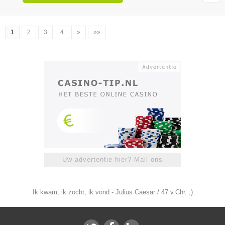
1
2
3
4
»
»»
Uw advertentie hier? Mail ons
Ik kwam, ik zocht, ik vond - Julius Caesar / 47 v.Chr. ;)