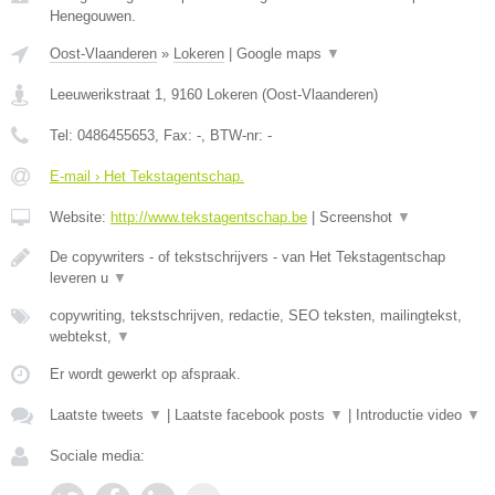
Henegouwen.
Oost-Vlaanderen
»
Lokeren
|
Google maps
▼
Leeuwerikstraat 1
,
9160
Lokeren
(
Oost-Vlaanderen
)
Tel:
0486455653
, Fax:
-
, BTW-nr:
-
E-mail › Het Tekstagentschap.
Website:
http://www.tekstagentschap.be
|
Screenshot
▼
De copywriters - of tekstschrijvers - van Het Tekstagentschap
leveren u
▼
copywriting, tekstschrijven, redactie, SEO teksten, mailingtekst,
webtekst,
▼
Er wordt gewerkt op afspraak.
Laatste tweets
▼
|
Laatste facebook posts
▼
|
Introductie video
▼
Sociale media: