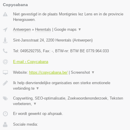
Copycabana
Niet gevestigd in de plaats Montignies lez Lens en in de provincie
Henegouwen.
Antwerpen
»
Herentals
|
Google maps
▼
Sint-Jansstraat 24
,
2200
Herentals
(
Antwerpen
)
Tel:
0495292755
, Fax:
-
, BTW-nr:
BTW BE 0779.964.033
E-mail › Copycabana
Website:
https://copycabana.be/
|
Screenshot
▼
Ik help diervriendelijke organisaties een sterke emotionele
verbinding te
▼
Copywriting, SEO-optimalisatie, Zoekwoordenonderzoek, Teksten
verbeteren,
▼
Er wordt gewerkt op afspraak.
Sociale media: