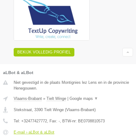
BEKIJK VOLLEDIG PROFIEL
aLBot & aLBot
Niet gevestigd in de plaats Montignies lez Lens en in de provincie
Henegouwen.
Vlaams-Brabant
»
Tielt Winge
|
Google maps
▼
Stekstraat
,
3390
Tielt Winge
(
Vlaams-Brabant
)
Tel:
+32477427772
, Fax:
-
, BTW-nr:
BE0708810573
E-mail › aLBot & aLBot