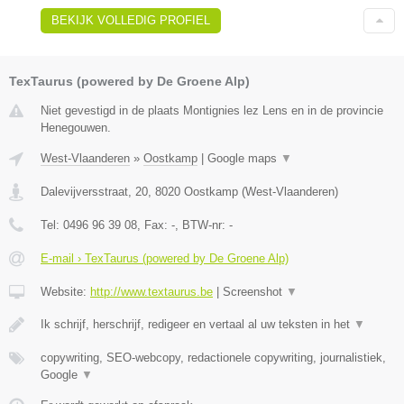
BEKIJK VOLLEDIG PROFIEL
TexTaurus (powered by De Groene Alp)
Niet gevestigd in de plaats Montignies lez Lens en in de provincie
Henegouwen.
West-Vlaanderen
»
Oostkamp
|
Google maps
▼
Dalevijversstraat, 20
,
8020
Oostkamp
(
West-Vlaanderen
)
Tel:
0496 96 39 08
, Fax:
-
, BTW-nr:
-
E-mail › TexTaurus (powered by De Groene Alp)
Website:
http://www.textaurus.be
|
Screenshot
▼
Ik schrijf, herschrijf, redigeer en vertaal al uw teksten in het
▼
copywriting, SEO-webcopy, redactionele copywriting, journalistiek,
Google
▼