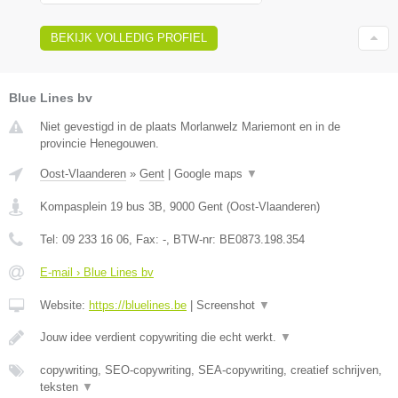
BEKIJK VOLLEDIG PROFIEL
Blue Lines bv
Niet gevestigd in de plaats Morlanwelz Mariemont en in de
provincie Henegouwen.
Oost-Vlaanderen
»
Gent
|
Google maps
▼
Kompasplein 19 bus 3B
,
9000
Gent
(
Oost-Vlaanderen
)
Tel:
09 233 16 06
, Fax:
-
, BTW-nr:
BE0873.198.354
E-mail › Blue Lines bv
Website:
https://bluelines.be
|
Screenshot
▼
Jouw idee verdient copywriting die echt werkt.
▼
copywriting, SEO-copywriting, SEA-copywriting, creatief schrijven,
teksten
▼