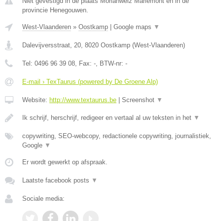
Niet gevestigd in de plaats Morlanwelz Mariemont en in de
provincie Henegouwen.
West-Vlaanderen
»
Oostkamp
|
Google maps
▼
Dalevijversstraat, 20
,
8020
Oostkamp
(
West-Vlaanderen
)
Tel:
0496 96 39 08
, Fax:
-
, BTW-nr:
-
E-mail › TexTaurus (powered by De Groene Alp)
Website:
http://www.textaurus.be
|
Screenshot
▼
Ik schrijf, herschrijf, redigeer en vertaal al uw teksten in het
▼
copywriting, SEO-webcopy, redactionele copywriting, journalistiek,
Google
▼
Er wordt gewerkt op afspraak.
Laatste facebook posts
▼
Sociale media: