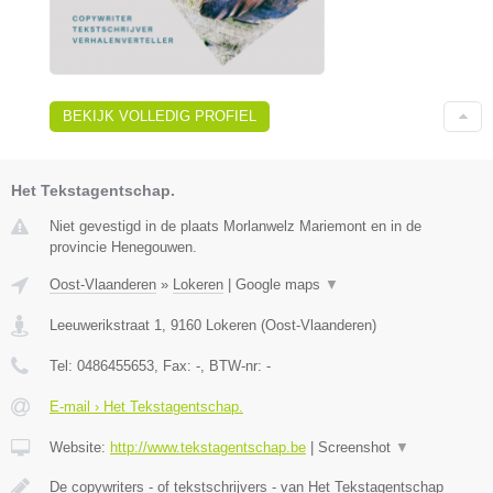
BEKIJK VOLLEDIG PROFIEL
Het Tekstagentschap.
Niet gevestigd in de plaats Morlanwelz Mariemont en in de
provincie Henegouwen.
Oost-Vlaanderen
»
Lokeren
|
Google maps
▼
Leeuwerikstraat 1
,
9160
Lokeren
(
Oost-Vlaanderen
)
Tel:
0486455653
, Fax:
-
, BTW-nr:
-
E-mail › Het Tekstagentschap.
Website:
http://www.tekstagentschap.be
|
Screenshot
▼
De copywriters - of tekstschrijvers - van Het Tekstagentschap