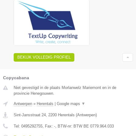
BEKIJK VOLLEDIG PROFIEL
Copycabana
Niet gevestigd in de plaats Morlanwelz Mariemont en in de
provincie Henegouwen.
Antwerpen
»
Herentals
|
Google maps
▼
Sint-Jansstraat 24
,
2200
Herentals
(
Antwerpen
)
Tel:
0495292755
, Fax:
-
, BTW-nr:
BTW BE 0779.964.033