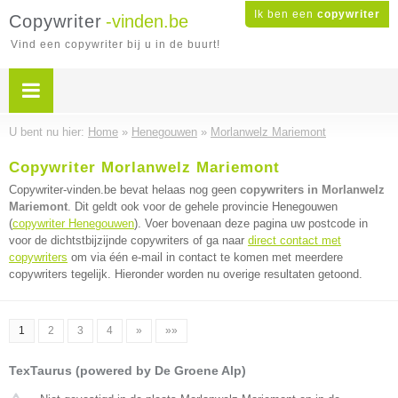
Ik ben een
copywriter
Copywriter
-vinden.be
Vind een copywriter bij u in de buurt!
U bent nu hier:
Home
»
Henegouwen
»
Morlanwelz Mariemont
Copywriter Morlanwelz Mariemont
Copywriter-vinden.be bevat helaas nog geen
copywriters in Morlanwelz
Mariemont
. Dit geldt ook voor de gehele provincie Henegouwen
(
copywriter Henegouwen
). Voer bovenaan deze pagina uw postcode in
voor de dichtstbijzijnde copywriters of ga naar
direct contact met
copywriters
om via één e-mail in contact te komen met meerdere
copywriters tegelijk. Hieronder worden nu overige resultaten getoond.
1
2
3
4
»
»»
TexTaurus (powered by De Groene Alp)