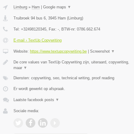
Limburg
»
Ham
|
Google maps
▼
Truibroek 94 bus 6
,
3945
Ham
(
Limburg
)
Tel:
+32498120345
, Fax:
-
, BTW-nr:
0786.662.674
E-mail › TextUp Copywriting
Website:
https://www.textupcopywriting.be
|
Screenshot
▼
De core values van TextUp Copywriting zijn, uiteraard, copywriting,
maar
▼
Diensten: copywriting, seo, technical writing, proof reading
Er wordt gewerkt op afspraak.
Laatste facebook posts
▼
Sociale media: