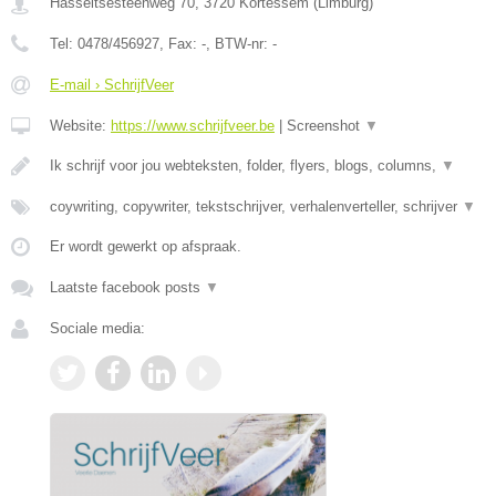
Hasseltsesteenweg 70
,
3720
Kortessem
(
Limburg
)
Tel:
0478/456927
, Fax:
-
, BTW-nr:
-
E-mail › SchrijfVeer
Website:
https://www.schrijfveer.be
|
Screenshot
▼
Ik schrijf voor jou webteksten, folder, flyers, blogs, columns,
▼
coywriting, copywriter, tekstschrijver, verhalenverteller, schrijver
▼
Er wordt gewerkt op afspraak.
Laatste facebook posts
▼
Sociale media: