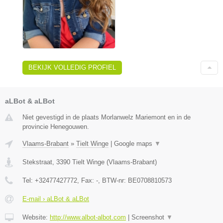
BEKIJK VOLLEDIG PROFIEL
aLBot & aLBot
Niet gevestigd in de plaats Morlanwelz Mariemont en in de
provincie Henegouwen.
Vlaams-Brabant
»
Tielt Winge
|
Google maps
▼
Stekstraat
,
3390
Tielt Winge
(
Vlaams-Brabant
)
Tel:
+32477427772
, Fax:
-
, BTW-nr:
BE0708810573
E-mail › aLBot & aLBot
Website:
http://www.albot-albot.com
|
Screenshot
▼