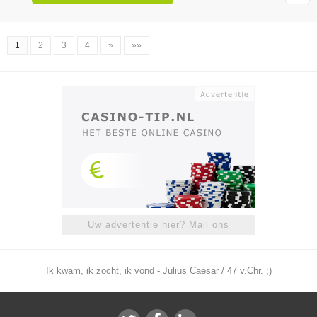
1
2
3
4
»
»»
Uw advertentie hier? Mail ons
Ik kwam, ik zocht, ik vond - Julius Caesar / 47 v.Chr. ;)