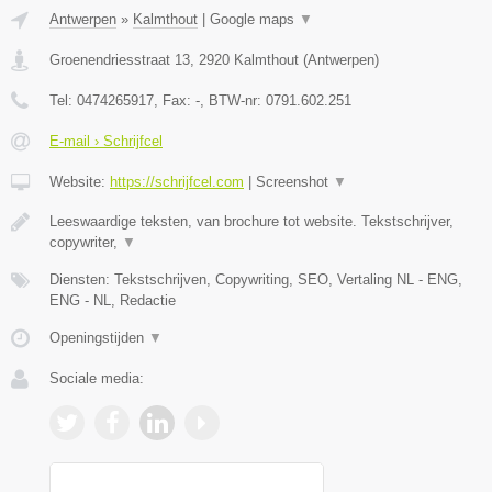
Antwerpen
»
Kalmthout
|
Google maps
▼
Groenendriesstraat 13
,
2920
Kalmthout
(
Antwerpen
)
Tel:
0474265917
, Fax:
-
, BTW-nr:
0791.602.251
E-mail › Schrijfcel
Website:
https://schrijfcel.com
|
Screenshot
▼
Leeswaardige teksten, van brochure tot website. Tekstschrijver,
copywriter,
▼
Diensten: Tekstschrijven, Copywriting, SEO, Vertaling NL - ENG,
ENG - NL, Redactie
Openingstijden
▼
Sociale media: