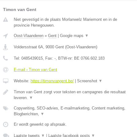
Timon van Gent
Niet gevestigd in de plaats Morlanwelz Mariemont en in de
provincie Henegouwen.
Oost-Vlaanderen
»
Gent
|
Google maps
▼
Voldersstraat 6A
,
9000
Gent
(
Oost-Vlaanderen
)
Tel:
0485439015
, Fax:
-
, BTW-nr:
BE 0766.602.183
E-mail › Timon van Gent
Website:
https://timonvangent.be/
|
Screenshot
▼
Timon van Gent zorgt voor teksten en campagnes die resultaat
leveren.
▼
Copywriting, SEO-advies, E-mailmarketing, Content marketing,
Blogberichten,
▼
Er wordt gewerkt op afspraak.
Laatste tweets
▼
|
Laatste facebook posts
▼