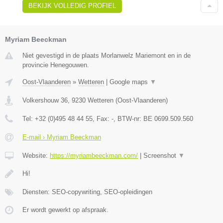
BEKIJK VOLLEDIG PROFIEL
Myriam Beeckman
Niet gevestigd in de plaats Morlanwelz Mariemont en in de
provincie Henegouwen.
Oost-Vlaanderen
»
Wetteren
|
Google maps
▼
Volkershouw 36
,
9230
Wetteren
(
Oost-Vlaanderen
)
Tel:
+32 (0)495 48 44 55
, Fax:
-
, BTW-nr:
BE 0699.509.560
E-mail › Myriam Beeckman
Website:
https://myriambeeckman.com/
|
Screenshot
▼
Hi!
Diensten: SEO-copywriting, SEO-opleidingen
Er wordt gewerkt op afspraak.