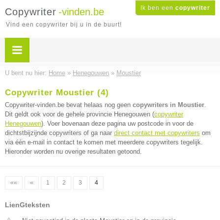
Ik ben een
copywriter
Copywriter
-vinden.be
Vind een copywriter bij u in de buurt!
U bent nu hier:
Home
»
Henegouwen
»
Moustier
Copywriter Moustier (4)
Copywriter-vinden.be bevat helaas nog geen
copywriters in Moustier
.
Dit geldt ook voor de gehele provincie Henegouwen (
copywriter
Henegouwen
). Voer bovenaan deze pagina uw postcode in voor de
dichtstbijzijnde copywriters of ga naar
direct contact met copywriters
om
via één e-mail in contact te komen met meerdere copywriters tegelijk.
Hieronder worden nu overige resultaten getoond.
««
«
1
2
3
4
LienGteksten