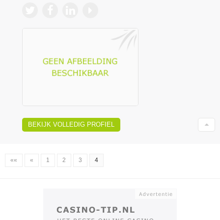
BEKIJK VOLLEDIG PROFIEL
««
«
1
2
3
4