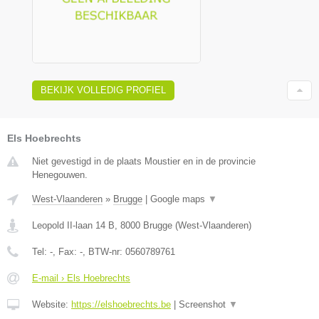
BEKIJK VOLLEDIG PROFIEL
Els Hoebrechts
Niet gevestigd in de plaats Moustier en in de provincie
Henegouwen.
West-Vlaanderen
»
Brugge
|
Google maps
▼
Leopold II-laan 14 B
,
8000
Brugge
(
West-Vlaanderen
)
Tel:
-
, Fax:
-
, BTW-nr:
0560789761
E-mail › Els Hoebrechts
Website:
https://elshoebrechts.be
|
Screenshot
▼