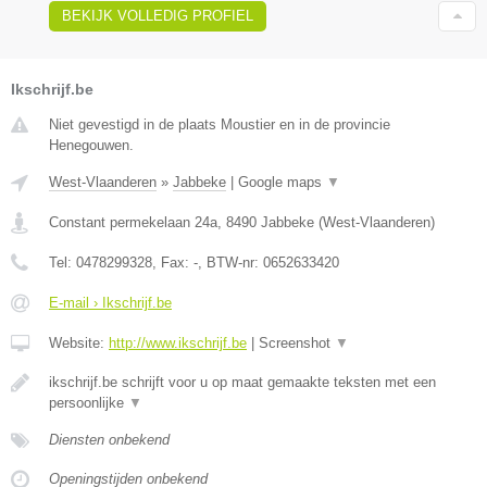
BEKIJK VOLLEDIG PROFIEL
Ikschrijf.be
Niet gevestigd in de plaats Moustier en in de provincie
Henegouwen.
West-Vlaanderen
»
Jabbeke
|
Google maps
▼
Constant permekelaan 24a
,
8490
Jabbeke
(
West-Vlaanderen
)
Tel:
0478299328
, Fax:
-
, BTW-nr:
0652633420
E-mail › Ikschrijf.be
Website:
http://www.ikschrijf.be
|
Screenshot
▼
ikschrijf.be schrijft voor u op maat gemaakte teksten met een
persoonlijke
▼
Diensten onbekend
Openingstijden onbekend