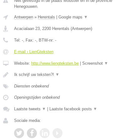
Niet gevestigd in de plaats Moustier en in de provincie
Henegouwen.
Antwerpen
»
Herentals
|
Google maps
▼
Acacialaan 23
,
2200
Herentals
(
Antwerpen
)
Tel:
-
, Fax:
-
, BTW-nr:
-
E-mail › LienGteksten
Website:
http://www.liengteksten.be
|
Screenshot
▼
Ik schrijf uw teksten?!
▼
Diensten onbekend
Openingstijden onbekend
Laatste tweets
▼
|
Laatste facebook posts
▼
Sociale media: