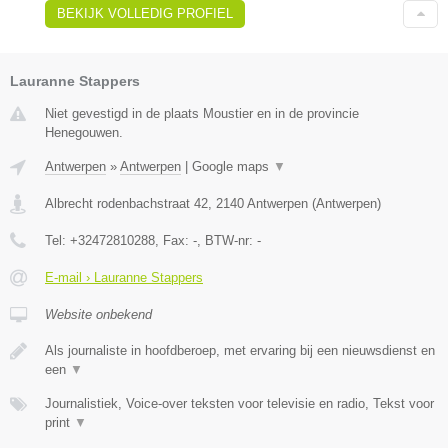
BEKIJK VOLLEDIG PROFIEL
Lauranne Stappers
Niet gevestigd in de plaats Moustier en in de provincie
Henegouwen.
Antwerpen
»
Antwerpen
|
Google maps
▼
Albrecht rodenbachstraat 42
,
2140
Antwerpen
(
Antwerpen
)
Tel:
+32472810288
, Fax:
-
, BTW-nr:
-
E-mail › Lauranne Stappers
Website onbekend
Als journaliste in hoofdberoep, met ervaring bij een nieuwsdienst en
een
▼
Journalistiek, Voice-over teksten voor televisie en radio, Tekst voor
print
▼