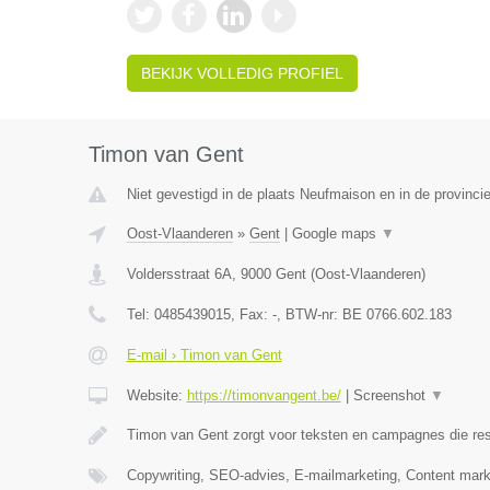
BEKIJK VOLLEDIG PROFIEL
Timon van Gent
Niet gevestigd in de plaats Neufmaison en in de provinc
Oost-Vlaanderen
»
Gent
|
Google maps
▼
Voldersstraat 6A
,
9000
Gent
(
Oost-Vlaanderen
)
Tel:
0485439015
, Fax:
-
, BTW-nr:
BE 0766.602.183
E-mail › Timon van Gent
Website:
https://timonvangent.be/
|
Screenshot
▼
Timon van Gent zorgt voor teksten en campagnes die res
Copywriting, SEO-advies, E-mailmarketing, Content mark