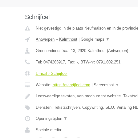
Schrijfcel
Niet gevestigd in de plaats Neufmaison en in de provinc
Antwerpen
»
Kalmthout
|
Google maps
▼
Groenendriesstraat 13
,
2920
Kalmthout
(
Antwerpen
)
Tel:
0474265917
, Fax:
-
, BTW-nr:
0791.602.251
E-mail › Schrijfcel
Website:
https://schrijfcel.com
|
Screenshot
▼
Leeswaardige teksten, van brochure tot website. Tekstsch
Diensten: Tekstschrijven, Copywriting, SEO, Vertaling N
Openingstijden
▼
Sociale media: