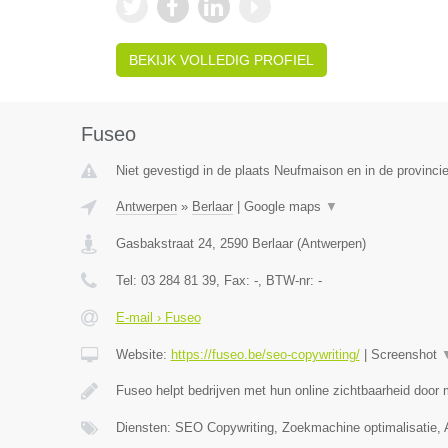
BEKIJK VOLLEDIG PROFIEL
Fuseo
Niet gevestigd in de plaats Neufmaison en in de provinc
Antwerpen
»
Berlaar
|
Google maps
▼
Gasbakstraat 24
,
2590
Berlaar
(
Antwerpen
)
Tel:
03 284 81 39
, Fax:
-
, BTW-nr:
-
E-mail › Fuseo
Website:
https://fuseo.be/seo-copywriting/
|
Screenshot
Fuseo helpt bedrijven met hun online zichtbaarheid door
Diensten: SEO Copywriting, Zoekmachine optimalisatie,