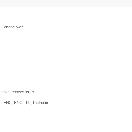
ie Henegouwen.
rijver, copywriter,
▼
L - ENG, ENG - NL, Redactie