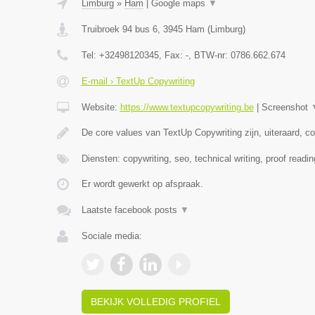
Limburg
»
Ham
|
Google maps
▼
Truibroek 94 bus 6
,
3945
Ham
(
Limburg
)
Tel:
+32498120345
, Fax:
-
, BTW-nr:
0786.662.674
E-mail › TextUp Copywriting
Website:
https://www.textupcopywriting.be
|
Screenshot
De core values van TextUp Copywriting zijn, uiteraard, c
Diensten: copywriting, seo, technical writing, proof readin
Er wordt gewerkt op afspraak.
Laatste facebook posts
▼
Sociale media:
BEKIJK VOLLEDIG PROFIEL