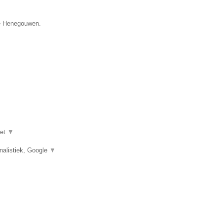
ie Henegouwen.
het
▼
nalistiek, Google
▼