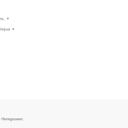
mns,
▼
chrijver
▼
ie Henegouwen.