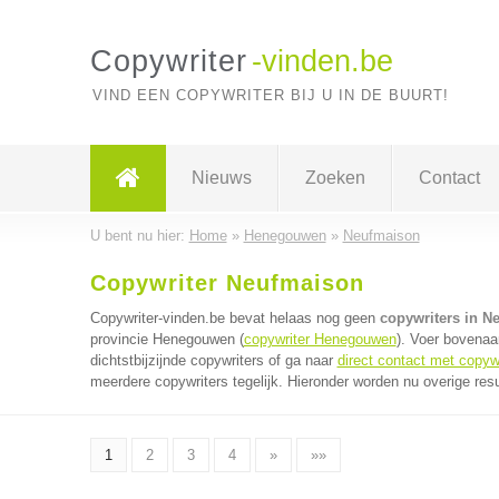
Copywriter
-vinden.be
VIND EEN COPYWRITER BIJ U IN DE BUURT!
Nieuws
Zoeken
Contact
U bent nu hier:
Home
»
Henegouwen
»
Neufmaison
Copywriter Neufmaison
Copywriter-vinden.be bevat helaas nog geen
copywriters in N
provincie Henegouwen (
copywriter Henegouwen
). Voer bovenaa
dichtstbijzijnde copywriters of ga naar
direct contact met copyw
meerdere copywriters tegelijk. Hieronder worden nu overige res
1
2
3
4
»
»»