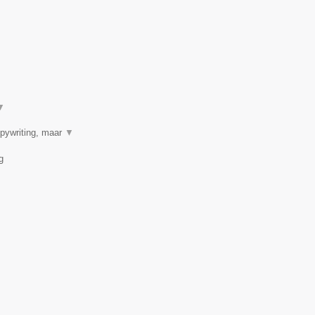
▼
opywriting, maar
▼
g