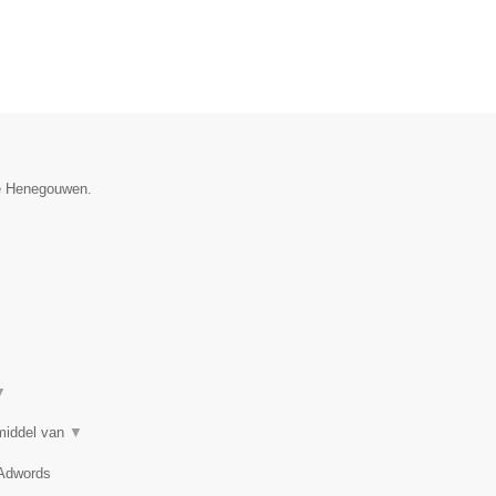
ie Henegouwen.
▼
 middel van
▼
 Adwords