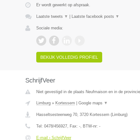
Er wordt gewerkt op afspraak.
Laatste tweets
▼
|
Laatste facebook posts
▼
Sociale media:
BEKIJK VOLLEDIG PROFIEL
SchrijfVeer
Niet gevestigd in de plaats Neufmaison en in de provinc
Limburg
»
Kortessem
|
Google maps
▼
Hasseltsesteenweg 70
,
3720
Kortessem
(
Limburg
)
Tel:
0478/456927
, Fax:
-
, BTW-nr:
-
E-mail › SchrijfVeer