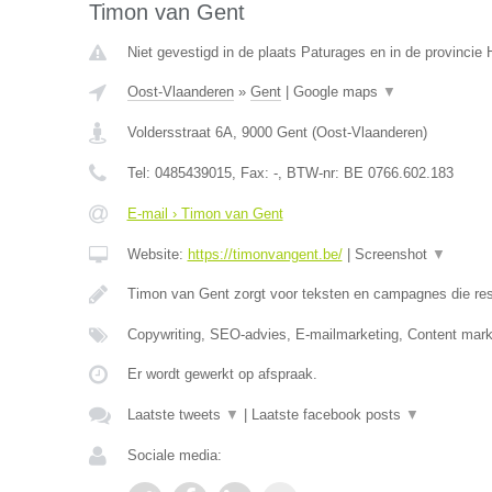
Timon van Gent
Niet gevestigd in de plaats Paturages en in de provinci
Oost-Vlaanderen
»
Gent
|
Google maps
▼
Voldersstraat 6A
,
9000
Gent
(
Oost-Vlaanderen
)
Tel:
0485439015
, Fax:
-
, BTW-nr:
BE 0766.602.183
E-mail › Timon van Gent
Website:
https://timonvangent.be/
|
Screenshot
▼
Timon van Gent zorgt voor teksten en campagnes die res
Copywriting, SEO-advies, E-mailmarketing, Content mark
Er wordt gewerkt op afspraak.
Laatste tweets
▼
|
Laatste facebook posts
▼
Sociale media: