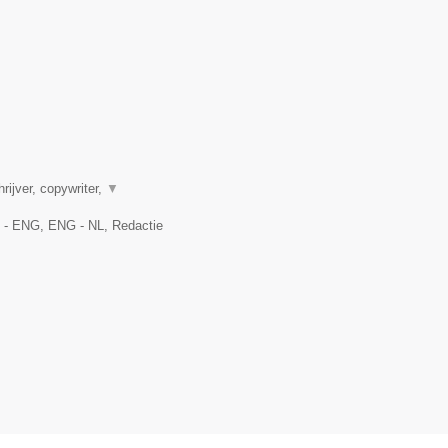
rijver, copywriter,
▼
L - ENG, ENG - NL, Redactie