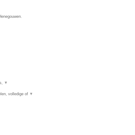
e Henegouwen.
es,
▼
len, volledige of
▼