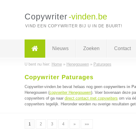
Copywriter
-vinden.be
VIND EEN COPYWRITER BIJ U IN DE BUURT!
Nieuws
Zoeken
Contact
U bent nu hier:
Home
»
Henegouwen
»
Paturages
Copywriter Paturages
Copywriter-vinden.be bevat helaas nog geen
copywriters in P
Henegouwen (
copywriter Henegouwen
). Voer bovenaan deze pag
copywriters of ga naar
direct contact met copywriters
om via éé
copywriters tegelijk. Hieronder worden nu overige resultaten ge
1
2
3
4
»
»»