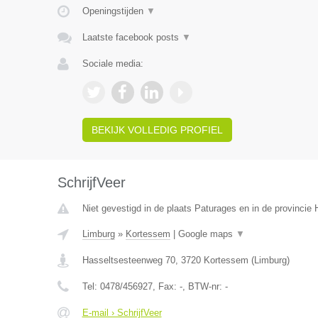
Openingstijden
▼
Laatste facebook posts
▼
Sociale media:
BEKIJK VOLLEDIG PROFIEL
SchrijfVeer
Niet gevestigd in de plaats Paturages en in de provinci
Limburg
»
Kortessem
|
Google maps
▼
Hasseltsesteenweg 70
,
3720
Kortessem
(
Limburg
)
Tel:
0478/456927
, Fax:
-
, BTW-nr:
-
E-mail › SchrijfVeer