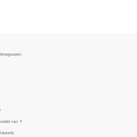
e Henegouwen.
▼
 middel van
▼
 Adwords