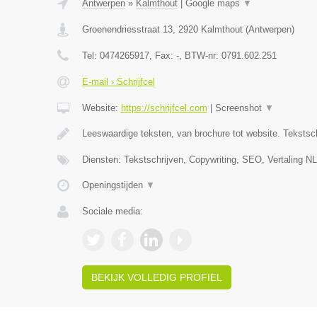
Antwerpen
»
Kalmthout
|
Google maps
▼
Groenendriesstraat 13
,
2920
Kalmthout
(
Antwerpen
)
Tel:
0474265917
, Fax:
-
, BTW-nr:
0791.602.251
E-mail › Schrijfcel
Website:
https://schrijfcel.com
|
Screenshot
▼
Leeswaardige teksten, van brochure tot website. Tekstsch
Diensten: Tekstschrijven, Copywriting, SEO, Vertaling N
Openingstijden
▼
Sociale media:
BEKIJK VOLLEDIG PROFIEL