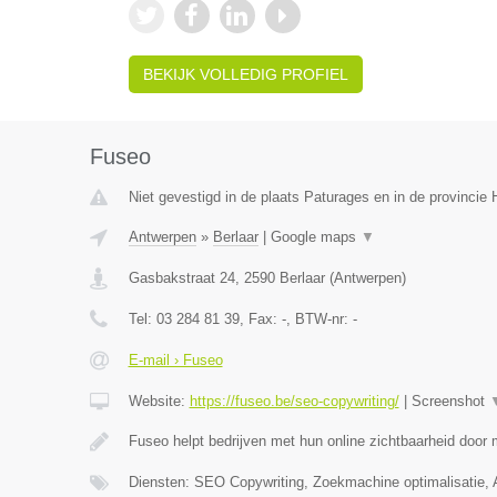
BEKIJK VOLLEDIG PROFIEL
Fuseo
Niet gevestigd in de plaats Paturages en in de provinci
Antwerpen
»
Berlaar
|
Google maps
▼
Gasbakstraat 24
,
2590
Berlaar
(
Antwerpen
)
Tel:
03 284 81 39
, Fax:
-
, BTW-nr:
-
E-mail › Fuseo
Website:
https://fuseo.be/seo-copywriting/
|
Screenshot
Fuseo helpt bedrijven met hun online zichtbaarheid door
Diensten: SEO Copywriting, Zoekmachine optimalisatie,