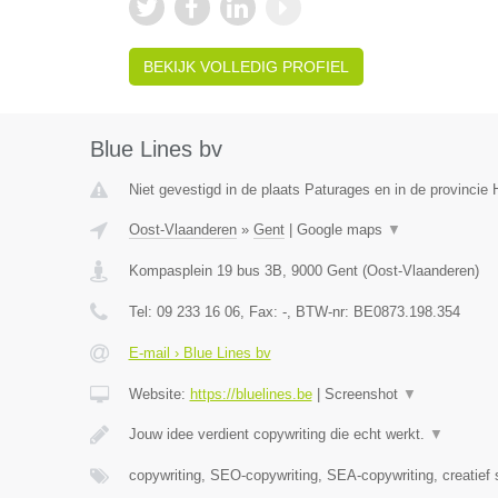
BEKIJK VOLLEDIG PROFIEL
Blue Lines bv
Niet gevestigd in de plaats Paturages en in de provinci
Oost-Vlaanderen
»
Gent
|
Google maps
▼
Kompasplein 19 bus 3B
,
9000
Gent
(
Oost-Vlaanderen
)
Tel:
09 233 16 06
, Fax:
-
, BTW-nr:
BE0873.198.354
E-mail › Blue Lines bv
Website:
https://bluelines.be
|
Screenshot
▼
Jouw idee verdient copywriting die echt werkt.
▼
copywriting, SEO-copywriting, SEA-copywriting, creatief 