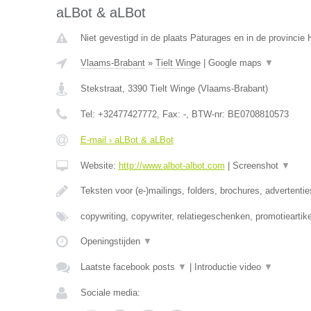
aLBot & aLBot
Niet gevestigd in de plaats Paturages en in de provinci
Vlaams-Brabant
»
Tielt Winge
|
Google maps
▼
Stekstraat
,
3390
Tielt Winge
(
Vlaams-Brabant
)
Tel:
+32477427772
, Fax:
-
, BTW-nr:
BE0708810573
E-mail › aLBot & aLBot
Website:
http://www.albot-albot.com
|
Screenshot
▼
Teksten voor (e-)mailings, folders, brochures, advertenti
copywriting, copywriter, relatiegeschenken, promotieartike
Openingstijden
▼
Laatste facebook posts
▼
|
Introductie video
▼
Sociale media: