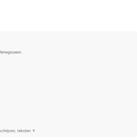
e Henegouwen.
schrijven, teksten
▼