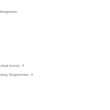
e Henegouwen.
ultaat leveren.
▼
eting, Blogberichten,
▼