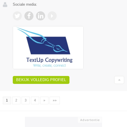
Sociale media:
BEKIJK VOLLEDIG PROFIEL
1
2
3
4
»
»»