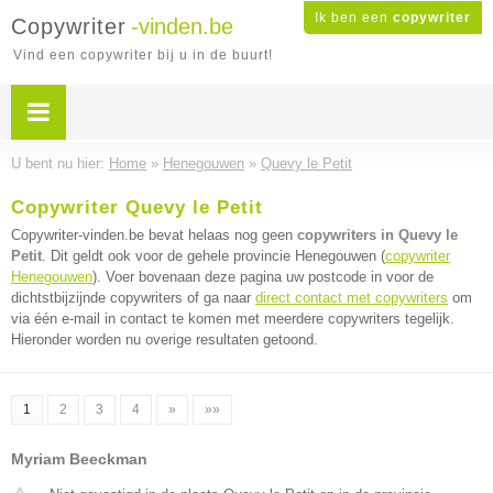
Ik ben een
copywriter
Copywriter
-vinden.be
Vind een copywriter bij u in de buurt!
U bent nu hier:
Home
»
Henegouwen
»
Quevy le Petit
Copywriter Quevy le Petit
Copywriter-vinden.be bevat helaas nog geen
copywriters in Quevy le
Petit
. Dit geldt ook voor de gehele provincie Henegouwen (
copywriter
Henegouwen
). Voer bovenaan deze pagina uw postcode in voor de
dichtstbijzijnde copywriters of ga naar
direct contact met copywriters
om
via één e-mail in contact te komen met meerdere copywriters tegelijk.
Hieronder worden nu overige resultaten getoond.
1
2
3
4
»
»»
Myriam Beeckman