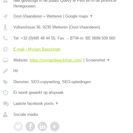
Niet gevestigd in de plaats Quevy le Petit en in de provincie
Henegouwen.
Oost-Vlaanderen
»
Wetteren
|
Google maps
▼
Volkershouw 36
,
9230
Wetteren
(
Oost-Vlaanderen
)
Tel:
+32 (0)495 48 44 55
, Fax:
-
, BTW-nr:
BE 0699.509.560
E-mail › Myriam Beeckman
Website:
https://myriambeeckman.com/
|
Screenshot
▼
Hi!
Diensten: SEO-copywriting, SEO-opleidingen
Er wordt gewerkt op afspraak.
Laatste facebook posts
▼
Sociale media: