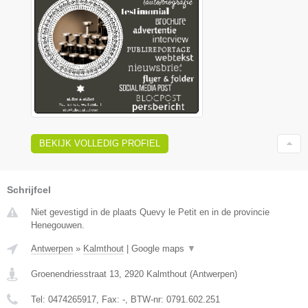
BEKIJK VOLLEDIG PROFIEL
Schrijfcel
Niet gevestigd in de plaats Quevy le Petit en in de provincie
Henegouwen.
Antwerpen
»
Kalmthout
|
Google maps
▼
Groenendriesstraat 13
,
2920
Kalmthout
(
Antwerpen
)
Tel:
0474265917
, Fax:
-
, BTW-nr:
0791.602.251