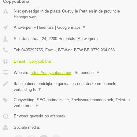
Copycabana
Niet gevestigd in de plaats Quevy le Petit en in de provincie
Henegouwen.
Antwerpen
»
Herentals
|
Google maps
▼
Sint-Jansstraat 24
,
2200
Herentals
(
Antwerpen
)
Tel:
0495292755
, Fax:
-
, BTW-nr:
BTW BE 0779.964.033
E-mail › Copycabana
Website:
https://copycabana.be/
|
Screenshot
▼
Ik help diervriendelijke organisaties een sterke emotionele
verbinding te
▼
Copywriting, SEO-optimalisatie, Zoekwoordenonderzoek, Teksten
verbeteren,
▼
Er wordt gewerkt op afspraak.
Sociale media: