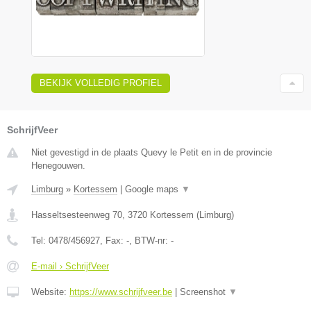
BEKIJK VOLLEDIG PROFIEL
SchrijfVeer
Niet gevestigd in de plaats Quevy le Petit en in de provincie
Henegouwen.
Limburg
»
Kortessem
|
Google maps
▼
Hasseltsesteenweg 70
,
3720
Kortessem
(
Limburg
)
Tel:
0478/456927
, Fax:
-
, BTW-nr:
-
E-mail › SchrijfVeer
Website:
https://www.schrijfveer.be
|
Screenshot
▼