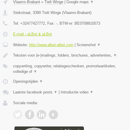
Vlaams-Brabant
»
Tielt Winge
|
Google maps
▼
Stekstraat
,
3390
Tielt Winge
(
Vlaams-Brabant
)
Tel:
+32477427772
, Fax:
-
, BTW-nr:
BE0708810573
E-mail › aLBot & aLBot
Website:
http://www.albot-albot.com
|
Screenshot
▼
Teksten voor (e-)mailings, folders, brochures, advertenties,
▼
copywriting, copywriter, relatiegeschenken, promotieartikelen,
volledige of
▼
Openingstijden
▼
Laatste facebook posts
▼
|
Introductie video
▼
Sociale media: