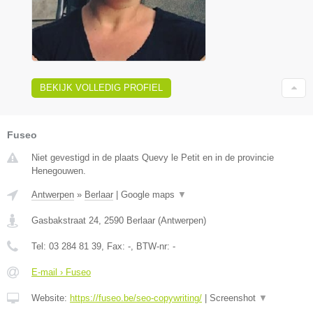
BEKIJK VOLLEDIG PROFIEL
Fuseo
Niet gevestigd in de plaats Quevy le Petit en in de provincie
Henegouwen.
Antwerpen
»
Berlaar
|
Google maps
▼
Gasbakstraat 24
,
2590
Berlaar
(
Antwerpen
)
Tel:
03 284 81 39
, Fax:
-
, BTW-nr:
-
E-mail › Fuseo
Website:
https://fuseo.be/seo-copywriting/
|
Screenshot
▼