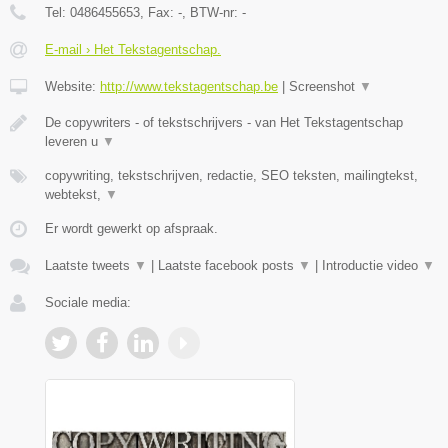
Tel:
0486455653
, Fax:
-
, BTW-nr:
-
E-mail › Het Tekstagentschap.
Website:
http://www.tekstagentschap.be
|
Screenshot
▼
De copywriters - of tekstschrijvers - van Het Tekstagentschap
leveren u
▼
copywriting, tekstschrijven, redactie, SEO teksten, mailingtekst,
webtekst,
▼
Er wordt gewerkt op afspraak.
Laatste tweets
▼
|
Laatste facebook posts
▼
|
Introductie video
▼
Sociale media: