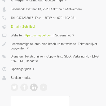
Antwerpen
»
Kalmthout
|
Google maps
▼
Groenendriesstraat 13
,
2920
Kalmthout
(
Antwerpen
)
Tel:
0474265917
, Fax:
-
, BTW-nr:
0791.602.251
E-mail › Schrijfcel
Website:
https://schrijfcel.com
|
Screenshot
▼
Leeswaardige teksten, van brochure tot website. Tekstschrijver,
copywriter,
▼
Diensten: Tekstschrijven, Copywriting, SEO, Vertaling NL - ENG,
ENG - NL, Redactie
Openingstijden
▼
Sociale media: