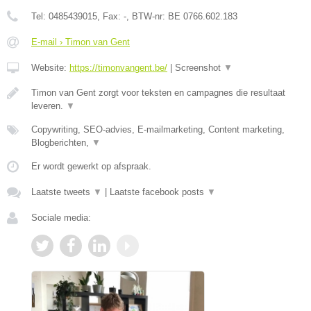
Tel:
0485439015
, Fax:
-
, BTW-nr:
BE 0766.602.183
E-mail › Timon van Gent
Website:
https://timonvangent.be/
|
Screenshot
▼
Timon van Gent zorgt voor teksten en campagnes die resultaat
leveren.
▼
Copywriting, SEO-advies, E-mailmarketing, Content marketing,
Blogberichten,
▼
Er wordt gewerkt op afspraak.
Laatste tweets
▼
|
Laatste facebook posts
▼
Sociale media: