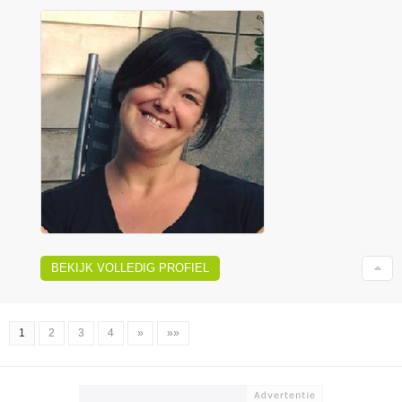
BEKIJK VOLLEDIG PROFIEL
1
2
3
4
»
»»