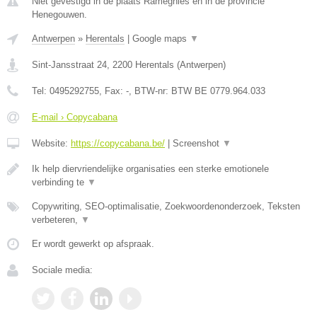
Niet gevestigd in de plaats Ramegnies en in de provincie
Henegouwen.
Antwerpen
»
Herentals
|
Google maps
▼
Sint-Jansstraat 24
,
2200
Herentals
(
Antwerpen
)
Tel:
0495292755
, Fax:
-
, BTW-nr:
BTW BE 0779.964.033
E-mail › Copycabana
Website:
https://copycabana.be/
|
Screenshot
▼
Ik help diervriendelijke organisaties een sterke emotionele
verbinding te
▼
Copywriting, SEO-optimalisatie, Zoekwoordenonderzoek, Teksten
verbeteren,
▼
Er wordt gewerkt op afspraak.
Sociale media: