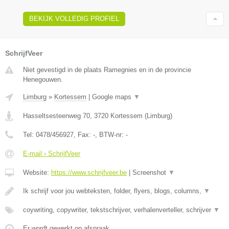
BEKIJK VOLLEDIG PROFIEL
SchrijfVeer
Niet gevestigd in de plaats Ramegnies en in de provincie
Henegouwen.
Limburg
»
Kortessem
|
Google maps
▼
Hasseltsesteenweg 70
,
3720
Kortessem
(
Limburg
)
Tel:
0478/456927
, Fax:
-
, BTW-nr:
-
E-mail › SchrijfVeer
Website:
https://www.schrijfveer.be
|
Screenshot
▼
Ik schrijf voor jou webteksten, folder, flyers, blogs, columns,
▼
coywriting, copywriter, tekstschrijver, verhalenverteller, schrijver
▼
Er wordt gewerkt op afspraak.