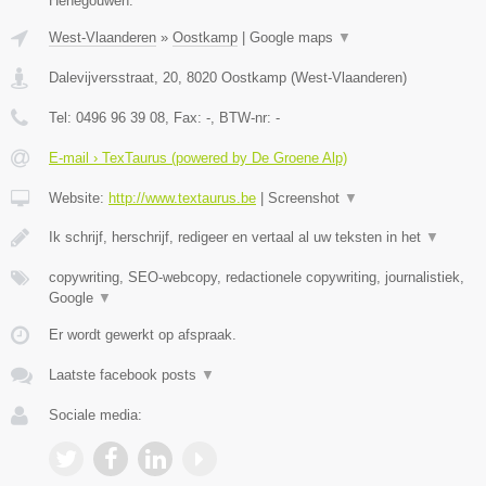
Henegouwen.
West-Vlaanderen
»
Oostkamp
|
Google maps
▼
Dalevijversstraat, 20
,
8020
Oostkamp
(
West-Vlaanderen
)
Tel:
0496 96 39 08
, Fax:
-
, BTW-nr:
-
E-mail › TexTaurus (powered by De Groene Alp)
Website:
http://www.textaurus.be
|
Screenshot
▼
Ik schrijf, herschrijf, redigeer en vertaal al uw teksten in het
▼
copywriting, SEO-webcopy, redactionele copywriting, journalistiek,
Google
▼
Er wordt gewerkt op afspraak.
Laatste facebook posts
▼
Sociale media: