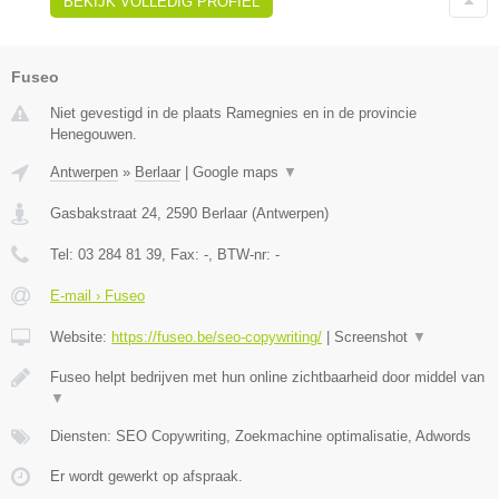
BEKIJK VOLLEDIG PROFIEL
Fuseo
Niet gevestigd in de plaats Ramegnies en in de provincie
Henegouwen.
Antwerpen
»
Berlaar
|
Google maps
▼
Gasbakstraat 24
,
2590
Berlaar
(
Antwerpen
)
Tel:
03 284 81 39
, Fax:
-
, BTW-nr:
-
E-mail › Fuseo
Website:
https://fuseo.be/seo-copywriting/
|
Screenshot
▼
Fuseo helpt bedrijven met hun online zichtbaarheid door middel van
▼
Diensten: SEO Copywriting, Zoekmachine optimalisatie, Adwords
Er wordt gewerkt op afspraak.