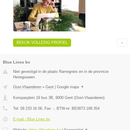
BEKIJK VOLLEDIG PROFIEL
Blue Lines bv
Niet gevestigd in de plaats Ramegnies en in de provincie
Henegouwen.
Oost-Vlaanderen
»
Gent
|
Google maps
▼
Kompasplein 19 bus 3B
,
9000
Gent
(
Oost-Vlaanderen
)
Tel:
09 233 16 06
, Fax:
-
, BTW-nr:
BE0873.198.354
E-mail › Blue Lines bv
Website:
https://bluelines.be
|
Screenshot
▼