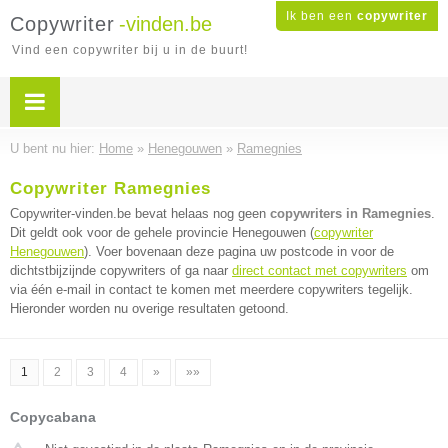
Ik ben een
copywriter
Copywriter
-vinden.be
Vind een copywriter bij u in de buurt!
U bent nu hier:
Home
»
Henegouwen
»
Ramegnies
Copywriter Ramegnies
Copywriter-vinden.be bevat helaas nog geen
copywriters in Ramegnies
.
Dit geldt ook voor de gehele provincie Henegouwen (
copywriter
Henegouwen
). Voer bovenaan deze pagina uw postcode in voor de
dichtstbijzijnde copywriters of ga naar
direct contact met copywriters
om
via één e-mail in contact te komen met meerdere copywriters tegelijk.
Hieronder worden nu overige resultaten getoond.
1
2
3
4
»
»»
Copycabana