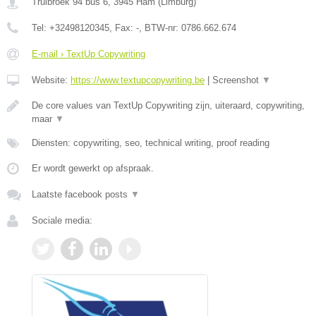
Truibroek 94 bus 6
,
3945
Ham
(
Limburg
)
Tel:
+32498120345
, Fax:
-
, BTW-nr:
0786.662.674
E-mail › TextUp Copywriting
Website:
https://www.textupcopywriting.be
|
Screenshot
▼
De core values van TextUp Copywriting zijn, uiteraard, copywriting,
maar
▼
Diensten: copywriting, seo, technical writing, proof reading
Er wordt gewerkt op afspraak.
Laatste facebook posts
▼
Sociale media: