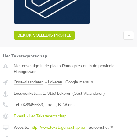
BEKIJK VOLLEDIG PROFIEL
Het Tekstagentschap.
Niet gevestigd in de plaats Ramegnies en in de provincie
Henegouwen.
Oost-Vlaanderen
»
Lokeren
|
Google maps
▼
Leeuwerikstraat 1
,
9160
Lokeren
(
Oost-Vlaanderen
)
Tel:
0486455653
, Fax:
-
, BTW-nr:
-
E-mail › Het Tekstagentschap.
Website:
http://www.tekstagentschap.be
|
Screenshot
▼