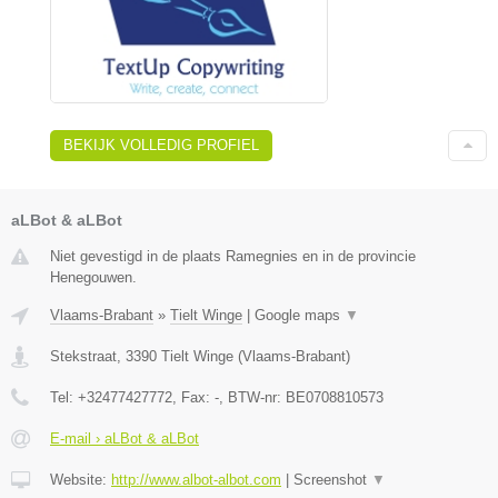
BEKIJK VOLLEDIG PROFIEL
aLBot & aLBot
Niet gevestigd in de plaats Ramegnies en in de provincie
Henegouwen.
Vlaams-Brabant
»
Tielt Winge
|
Google maps
▼
Stekstraat
,
3390
Tielt Winge
(
Vlaams-Brabant
)
Tel:
+32477427772
, Fax:
-
, BTW-nr:
BE0708810573
E-mail › aLBot & aLBot
Website:
http://www.albot-albot.com
|
Screenshot
▼