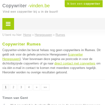
Ik ben een
copywriter
Copywriter
-vinden.be
Vind een copywriter bij u in de buurt!
U bent nu hier:
Home
»
Henegouwen
»
Rumes
Copywriter Rumes
Copywriter-vinden.be bevat helaas nog geen
copywriters in Rumes
. Dit
geldt ook voor de gehele provincie Henegouwen (
copywriter
Henegouwen
). Voer bovenaan deze pagina uw postcode in voor de
dichtstbijzijnde copywriters of ga naar
direct contact met copywriters
om
via één e-mail in contact te komen met meerdere copywriters tegelijk.
Hieronder worden nu overige resultaten getoond.
1
2
3
4
»
»»
Timon van Gent