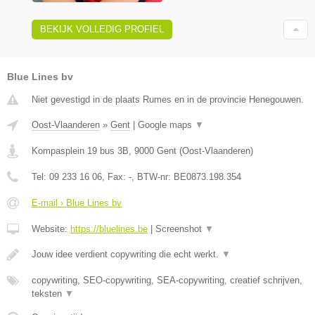
BEKIJK VOLLEDIG PROFIEL
Blue Lines bv
Niet gevestigd in de plaats Rumes en in de provincie Henegouwen.
Oost-Vlaanderen
»
Gent
|
Google maps
▼
Kompasplein 19 bus 3B
,
9000
Gent
(
Oost-Vlaanderen
)
Tel:
09 233 16 06
, Fax:
-
, BTW-nr:
BE0873.198.354
E-mail › Blue Lines bv
Website:
https://bluelines.be
|
Screenshot
▼
Jouw idee verdient copywriting die echt werkt.
▼
copywriting, SEO-copywriting, SEA-copywriting, creatief schrijven,
teksten
▼