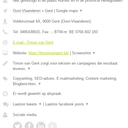
Niet gevestigd in de plaats Rumes en in de provincie Henegouwen.
Oost-Vlaanderen
»
Gent
|
Google maps
▼
Voldersstraat 6A
,
9000
Gent
(
Oost-Vlaanderen
)
Tel:
0485439015
, Fax:
-
, BTW-nr:
BE 0766.602.183
E-mail › Timon van Gent
Website:
https://timonvangent.be/
|
Screenshot
▼
Timon van Gent zorgt voor teksten en campagnes die resultaat
leveren.
▼
Copywriting, SEO-advies, E-mailmarketing, Content marketing,
Blogberichten,
▼
Er wordt gewerkt op afspraak.
Laatste tweets
▼
|
Laatste facebook posts
▼
Sociale media: