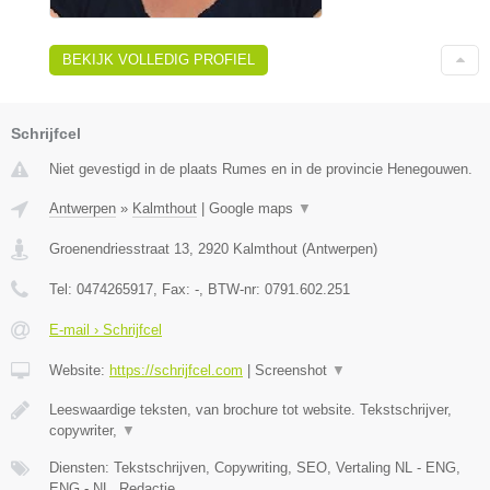
BEKIJK VOLLEDIG PROFIEL
Schrijfcel
Niet gevestigd in de plaats Rumes en in de provincie Henegouwen.
Antwerpen
»
Kalmthout
|
Google maps
▼
Groenendriesstraat 13
,
2920
Kalmthout
(
Antwerpen
)
Tel:
0474265917
, Fax:
-
, BTW-nr:
0791.602.251
E-mail › Schrijfcel
Website:
https://schrijfcel.com
|
Screenshot
▼
Leeswaardige teksten, van brochure tot website. Tekstschrijver,
copywriter,
▼
Diensten: Tekstschrijven, Copywriting, SEO, Vertaling NL - ENG,
ENG - NL, Redactie