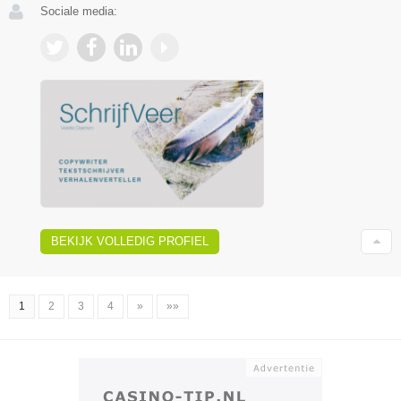
Sociale media:
BEKIJK VOLLEDIG PROFIEL
1
2
3
4
»
»»