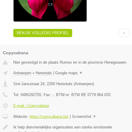
BEKIJK VOLLEDIG PROFIEL
Copycabana
Niet gevestigd in de plaats Rumes en in de provincie Henegouwen.
Antwerpen
»
Herentals
|
Google maps
▼
Sint-Jansstraat 24
,
2200
Herentals
(
Antwerpen
)
Tel:
0495292755
, Fax:
-
, BTW-nr:
BTW BE 0779.964.033
E-mail › Copycabana
Website:
https://copycabana.be/
|
Screenshot
▼
Ik help diervriendelijke organisaties een sterke emotionele