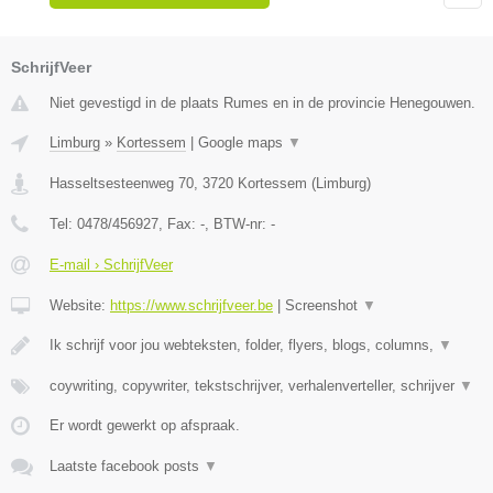
SchrijfVeer
Niet gevestigd in de plaats Rumes en in de provincie Henegouwen.
Limburg
»
Kortessem
|
Google maps
▼
Hasseltsesteenweg 70
,
3720
Kortessem
(
Limburg
)
Tel:
0478/456927
, Fax:
-
, BTW-nr:
-
E-mail › SchrijfVeer
Website:
https://www.schrijfveer.be
|
Screenshot
▼
Ik schrijf voor jou webteksten, folder, flyers, blogs, columns,
▼
coywriting, copywriter, tekstschrijver, verhalenverteller, schrijver
▼
Er wordt gewerkt op afspraak.
Laatste facebook posts
▼