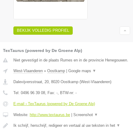
BEKIJK VOLLEDIG PROFIEL
TexTaurus (powered by De Groene Alp)
Niet gevestigd in de plaats Rumes en in de provincie Henegouwen.
West-Vlaanderen
»
Oostkamp
|
Google maps
▼
Dalevijversstraat, 20
,
8020
Oostkamp
(
West-Vlaanderen
)
Tel:
0496 96 39 08
, Fax:
-
, BTW-nr:
-
E-mail › TexTaurus (powered by De Groene Alp)
Website:
http://www.textaurus.be
|
Screenshot
▼
Ik schrijf, herschrijf, redigeer en vertaal al uw teksten in het
▼