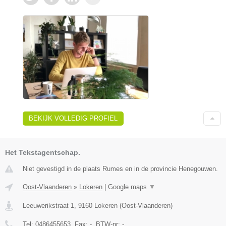
BEKIJK VOLLEDIG PROFIEL
Het Tekstagentschap.
Niet gevestigd in de plaats Rumes en in de provincie Henegouwen.
Oost-Vlaanderen
»
Lokeren
|
Google maps
▼
Leeuwerikstraat 1
,
9160
Lokeren
(
Oost-Vlaanderen
)
Tel:
0486455653
, Fax:
-
, BTW-nr:
-