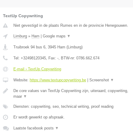
TextUp Copywriting
Niet gevestigd in de plaats Rumes en in de provincie Henegouwen.
Limburg
»
Ham
|
Google maps
▼
Truibroek 94 bus 6
,
3945
Ham
(
Limburg
)
Tel:
+32498120345
, Fax:
-
, BTW-nr:
0786.662.674
E-mail › TextUp Copywriting
Website:
https://www.textupcopywriting.be
|
Screenshot
▼
De core values van TextUp Copywriting zijn, uiteraard, copywriting,
maar
▼
Diensten: copywriting, seo, technical writing, proof reading
Er wordt gewerkt op afspraak.
Laatste facebook posts
▼