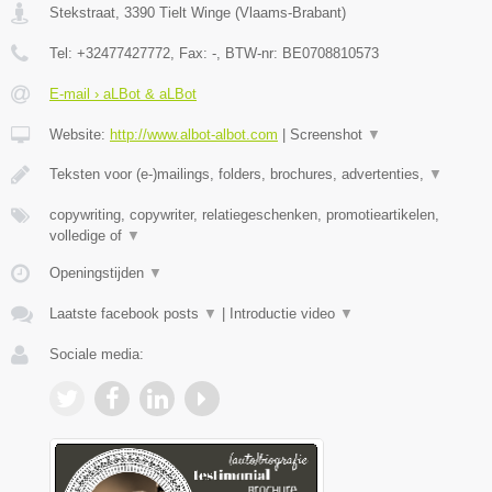
Stekstraat
,
3390
Tielt Winge
(
Vlaams-Brabant
)
Tel:
+32477427772
, Fax:
-
, BTW-nr:
BE0708810573
E-mail › aLBot & aLBot
Website:
http://www.albot-albot.com
|
Screenshot
▼
Teksten voor (e-)mailings, folders, brochures, advertenties,
▼
copywriting, copywriter, relatiegeschenken, promotieartikelen,
volledige of
▼
Openingstijden
▼
Laatste facebook posts
▼
|
Introductie video
▼
Sociale media: