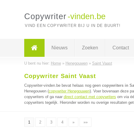
Copywriter
-vinden.be
VIND EEN COPYWRITER BIJ U IN DE BUURT!
Nieuws
Zoeken
Contact
U bent nu hier:
Home
»
Henegouwen
»
Saint Vaast
Copywriter Saint Vaast
Copywriter-vinden.be bevat helaas nog geen
copywriters in Sa
Henegouwen (
copywriter Henegouwen
). Voer bovenaan deze pag
copywriters of ga naar
direct contact met copywriters
om via éé
copywriters tegelijk. Hieronder worden nu overige resultaten ge
1
2
3
4
»
»»