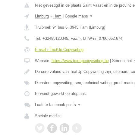
Niet gevestigd in de plaats Saint Vaast en in de provinc
Limburg
»
Ham
|
Google maps
▼
Truibroek 94 bus 6
,
3945
Ham
(
Limburg
)
Tel:
+32498120345
, Fax:
-
, BTW-nr:
0786.662.674
E-mail › TextUp Copywriting
Website:
https://www.textupcopywriting.be
|
Screenshot
De core values van TextUp Copywriting zijn, uiteraard, c
Diensten: copywriting, seo, technical writing, proof readin
Er wordt gewerkt op afspraak.
Laatste facebook posts
▼
Sociale media: