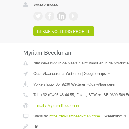
Sociale media:
BEKIJK VOLLEDIG PROFIEL
Myriam Beeckman
Niet gevestigd in de plaats Saint Vaast en in de provinc
Oost-Vlaanderen
»
Wetteren
|
Google maps
▼
Volkershouw 36
,
9230
Wetteren
(
Oost-Vlaanderen
)
Tel:
+32 (0)495 48 44 55
, Fax:
-
, BTW-nr:
BE 0699.509.5
E-mail › Myriam Beeckman
Website:
https://myriambeeckman.com/
|
Screenshot
▼
Hi!