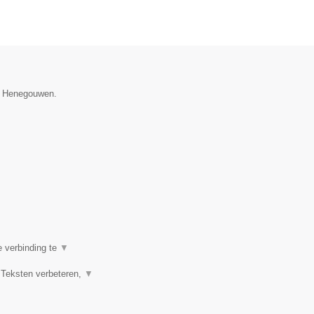
ie Henegouwen.
e verbinding te
▼
 Teksten verbeteren,
▼