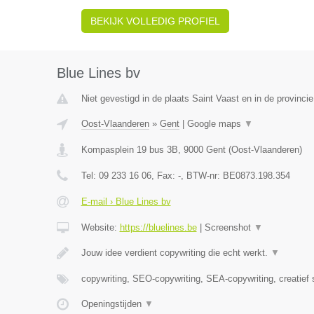
BEKIJK VOLLEDIG PROFIEL
Blue Lines bv
Niet gevestigd in de plaats Saint Vaast en in de provinc
Oost-Vlaanderen
»
Gent
|
Google maps
▼
Kompasplein 19 bus 3B
,
9000
Gent
(
Oost-Vlaanderen
)
Tel:
09 233 16 06
, Fax:
-
, BTW-nr:
BE0873.198.354
E-mail › Blue Lines bv
Website:
https://bluelines.be
|
Screenshot
▼
Jouw idee verdient copywriting die echt werkt.
▼
copywriting, SEO-copywriting, SEA-copywriting, creatief 
Openingstijden
▼