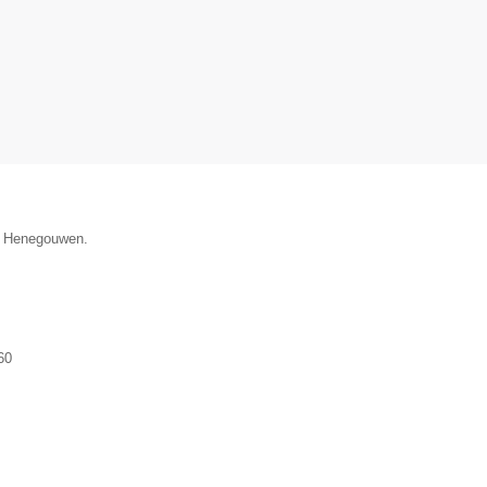
ie Henegouwen.
60