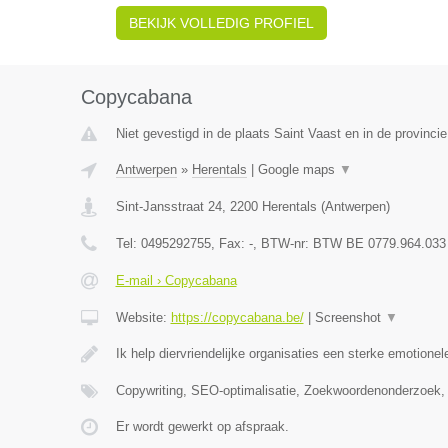
BEKIJK VOLLEDIG PROFIEL
Copycabana
Niet gevestigd in de plaats Saint Vaast en in de provinc
Antwerpen
»
Herentals
|
Google maps
▼
Sint-Jansstraat 24
,
2200
Herentals
(
Antwerpen
)
Tel:
0495292755
, Fax:
-
, BTW-nr:
BTW BE 0779.964.033
E-mail › Copycabana
Website:
https://copycabana.be/
|
Screenshot
▼
Ik help diervriendelijke organisaties een sterke emotionel
Copywriting, SEO-optimalisatie, Zoekwoordenonderzoek,
Er wordt gewerkt op afspraak.