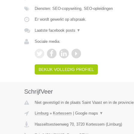
Diensten: SEO-copywriting, SEO-opleidingen
Er wordt gewerkt op afspraak.
Laatste facebook posts
▼
Sociale media:
BEKIJK VOLLEDIG PROFIEL
SchrijfVeer
Niet gevestigd in de plaats Saint Vaast en in de provinc
Limburg
»
Kortessem
|
Google maps
▼
Hasseltsesteenweg 70
,
3720
Kortessem
(
Limburg
)