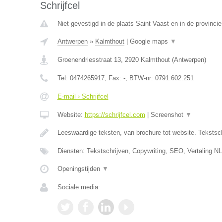
Schrijfcel
Niet gevestigd in de plaats Saint Vaast en in de provinc
Antwerpen
»
Kalmthout
|
Google maps
▼
Groenendriesstraat 13
,
2920
Kalmthout
(
Antwerpen
)
Tel:
0474265917
, Fax:
-
, BTW-nr:
0791.602.251
E-mail › Schrijfcel
Website:
https://schrijfcel.com
|
Screenshot
▼
Leeswaardige teksten, van brochure tot website. Tekstsch
Diensten: Tekstschrijven, Copywriting, SEO, Vertaling N
Openingstijden
▼
Sociale media: