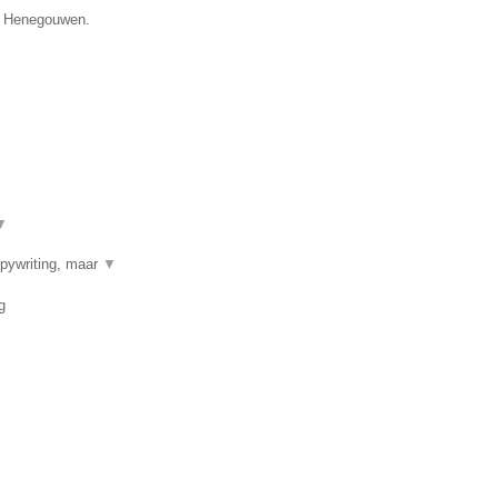
ie Henegouwen.
▼
opywriting, maar
▼
g