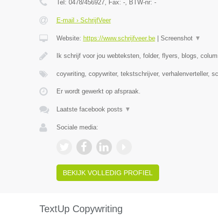
Tel:
0478/456927
, Fax:
-
, BTW-nr:
-
E-mail › SchrijfVeer
Website:
https://www.schrijfveer.be
|
Screenshot
▼
Ik schrijf voor jou webteksten, folder, flyers, blogs, colu
coywriting, copywriter, tekstschrijver, verhalenverteller, s
Er wordt gewerkt op afspraak.
Laatste facebook posts
▼
Sociale media:
BEKIJK VOLLEDIG PROFIEL
TextUp Copywriting