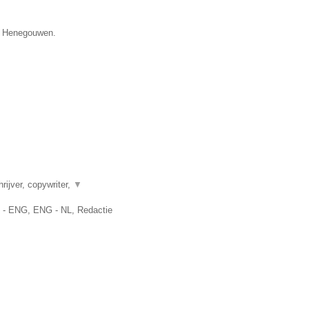
ie Henegouwen.
rijver, copywriter,
▼
L - ENG, ENG - NL, Redactie