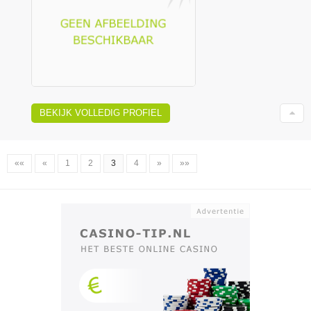
BEKIJK VOLLEDIG PROFIEL
««
«
1
2
3
4
»
»»