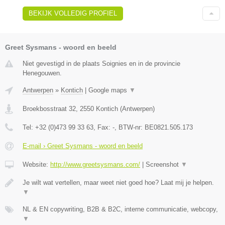
BEKIJK VOLLEDIG PROFIEL
Greet Sysmans - woord en beeld
Niet gevestigd in de plaats Soignies en in de provincie
Henegouwen.
Antwerpen
»
Kontich
|
Google maps
▼
Broekbosstraat 32
,
2550
Kontich
(
Antwerpen
)
Tel:
+32 (0)473 99 33 63
, Fax:
-
, BTW-nr:
BE0821.505.173
E-mail › Greet Sysmans - woord en beeld
Website:
http://www.greetsysmans.com/
|
Screenshot
▼
Je wilt wat vertellen, maar weet niet goed hoe? Laat mij je helpen.
▼
NL & EN copywriting, B2B & B2C, interne communicatie, webcopy,
▼