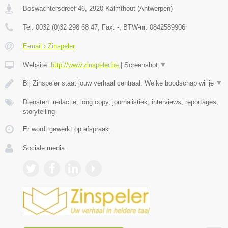
Boswachtersdreef 46
,
2920
Kalmthout
(
Antwerpen
)
Tel:
0032 (0)32 298 68 47
, Fax:
-
, BTW-nr:
0842589906
E-mail › Zinspeler
Website:
http://www.zinspeler.be
|
Screenshot
▼
Bij Zinspeler staat jouw verhaal centraal. Welke boodschap wil je
▼
Diensten: redactie, long copy, journalistiek, interviews, reportages,
storytelling
Er wordt gewerkt op afspraak.
Sociale media: