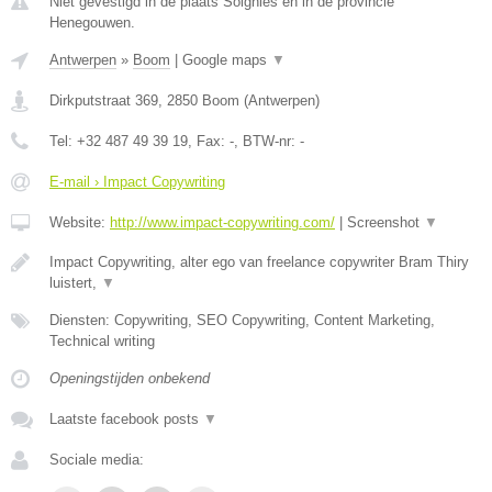
Niet gevestigd in de plaats Soignies en in de provincie
Henegouwen.
Antwerpen
»
Boom
|
Google maps
▼
Dirkputstraat 369
,
2850
Boom
(
Antwerpen
)
Tel:
+32 487 49 39 19
, Fax:
-
, BTW-nr:
-
E-mail › Impact Copywriting
Website:
http://www.impact-copywriting.com/
|
Screenshot
▼
Impact Copywriting, alter ego van freelance copywriter Bram Thiry
luistert,
▼
Diensten: Copywriting, SEO Copywriting, Content Marketing,
Technical writing
Openingstijden onbekend
Laatste facebook posts
▼
Sociale media: