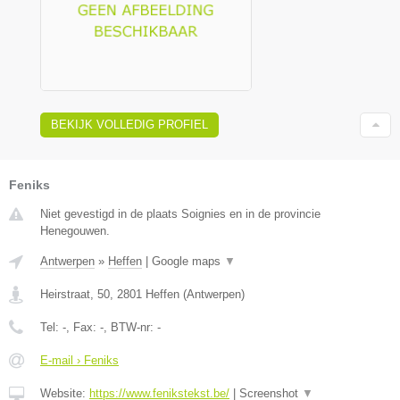
BEKIJK VOLLEDIG PROFIEL
Feniks
Niet gevestigd in de plaats Soignies en in de provincie
Henegouwen.
Antwerpen
»
Heffen
|
Google maps
▼
Heirstraat, 50
,
2801
Heffen
(
Antwerpen
)
Tel:
-
, Fax:
-
, BTW-nr:
-
E-mail › Feniks
Website:
https://www.fenikstekst.be/
|
Screenshot
▼