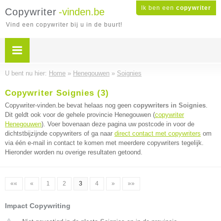
Ik ben een
copywriter
Copywriter
-vinden.be
Vind een copywriter bij u in de buurt!
U bent nu hier:
Home
»
Henegouwen
»
Soignies
Copywriter Soignies (3)
Copywriter-vinden.be bevat helaas nog geen
copywriters in Soignies
.
Dit geldt ook voor de gehele provincie Henegouwen (
copywriter
Henegouwen
). Voer bovenaan deze pagina uw postcode in voor de
dichtstbijzijnde copywriters of ga naar
direct contact met copywriters
om
via één e-mail in contact te komen met meerdere copywriters tegelijk.
Hieronder worden nu overige resultaten getoond.
««
«
1
2
3
4
»
»»
Impact Copywriting