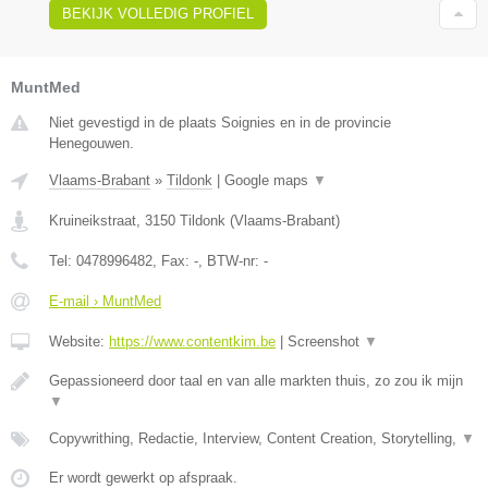
BEKIJK VOLLEDIG PROFIEL
MuntMed
Niet gevestigd in de plaats Soignies en in de provincie
Henegouwen.
Vlaams-Brabant
»
Tildonk
|
Google maps
▼
Kruineikstraat
,
3150
Tildonk
(
Vlaams-Brabant
)
Tel:
0478996482
, Fax:
-
, BTW-nr:
-
E-mail › MuntMed
Website:
https://www.contentkim.be
|
Screenshot
▼
Gepassioneerd door taal en van alle markten thuis, zo zou ik mijn
▼
Copywrithing, Redactie, Interview, Content Creation, Storytelling,
▼
Er wordt gewerkt op afspraak.