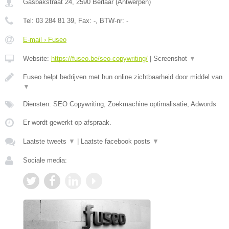
Gasbakstraat 24
,
2590
Berlaar
(
Antwerpen
)
Tel:
03 284 81 39
, Fax:
-
, BTW-nr:
-
E-mail › Fuseo
Website:
https://fuseo.be/seo-copywriting/
|
Screenshot
▼
Fuseo helpt bedrijven met hun online zichtbaarheid door middel van
▼
Diensten: SEO Copywriting, Zoekmachine optimalisatie, Adwords
Er wordt gewerkt op afspraak.
Laatste tweets
▼
|
Laatste facebook posts
▼
Sociale media: