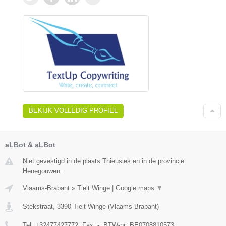
BEKIJK VOLLEDIG PROFIEL
aLBot & aLBot
Niet gevestigd in de plaats Thieusies en in de provincie
Henegouwen.
Vlaams-Brabant
»
Tielt Winge
|
Google maps
▼
Stekstraat
,
3390
Tielt Winge
(
Vlaams-Brabant
)
Tel:
+32477427772
, Fax:
-
, BTW-nr:
BE0708810573