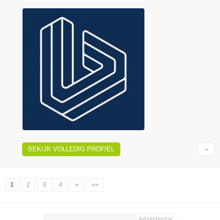
BEKIJK VOLLEDIG PROFIEL
1
2
3
4
»
»»