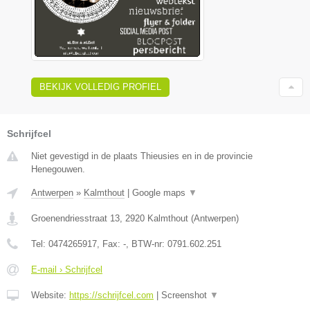
BEKIJK VOLLEDIG PROFIEL
Schrijfcel
Niet gevestigd in de plaats Thieusies en in de provincie
Henegouwen.
Antwerpen
»
Kalmthout
|
Google maps
▼
Groenendriesstraat 13
,
2920
Kalmthout
(
Antwerpen
)
Tel:
0474265917
, Fax:
-
, BTW-nr:
0791.602.251
E-mail › Schrijfcel
Website:
https://schrijfcel.com
|
Screenshot
▼