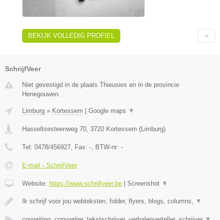
BEKIJK VOLLEDIG PROFIEL
SchrijfVeer
Niet gevestigd in de plaats Thieusies en in de provincie
Henegouwen.
Limburg
»
Kortessem
|
Google maps
▼
Hasseltsesteenweg 70
,
3720
Kortessem
(
Limburg
)
Tel:
0478/456927
, Fax:
-
, BTW-nr:
-
E-mail › SchrijfVeer
Website:
https://www.schrijfveer.be
|
Screenshot
▼
Ik schrijf voor jou webteksten, folder, flyers, blogs, columns,
▼
coywriting, copywriter, tekstschrijver, verhalenverteller, schrijver
▼