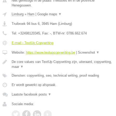
Niet gevestigd in de plaats Thieusies en in de provincie
Henegouwen.
Limburg
»
Ham
|
Google maps
▼
Truibroek 94 bus 6
,
3945
Ham
(
Limburg
)
Tel:
+32498120345
, Fax:
-
, BTW-nr:
0786.662.674
E-mail › TextUp Copywriting
Website:
https://www.textupcopywriting.be
|
Screenshot
▼
De core values van TextUp Copywriting zijn, uiteraard, copywriting,
maar
▼
Diensten: copywriting, seo, technical writing, proof reading
Er wordt gewerkt op afspraak.
Laatste facebook posts
▼
Sociale media: