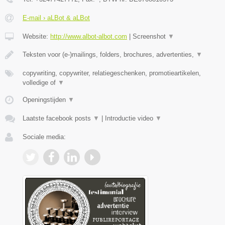
E-mail › aLBot & aLBot
Website:
http://www.albot-albot.com
|
Screenshot
▼
Teksten voor (e-)mailings, folders, brochures, advertenties,
▼
copywriting, copywriter, relatiegeschenken, promotieartikelen,
volledige of
▼
Openingstijden
▼
Laatste facebook posts
▼
|
Introductie video
▼
Sociale media: