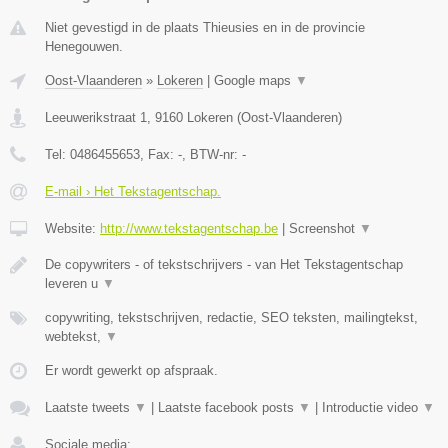
Niet gevestigd in de plaats Thieusies en in de provincie
Henegouwen.
Oost-Vlaanderen
»
Lokeren
|
Google maps
▼
Leeuwerikstraat 1
,
9160
Lokeren
(
Oost-Vlaanderen
)
Tel:
0486455653
, Fax:
-
, BTW-nr:
-
E-mail › Het Tekstagentschap.
Website:
http://www.tekstagentschap.be
|
Screenshot
▼
De copywriters - of tekstschrijvers - van Het Tekstagentschap
leveren u
▼
copywriting, tekstschrijven, redactie, SEO teksten, mailingtekst,
webtekst,
▼
Er wordt gewerkt op afspraak.
Laatste tweets
▼
|
Laatste facebook posts
▼
|
Introductie video
▼
Sociale media: