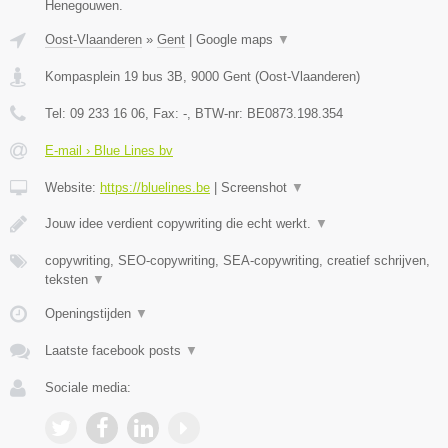
Henegouwen.
Oost-Vlaanderen
»
Gent
|
Google maps
▼
Kompasplein 19 bus 3B
,
9000
Gent
(
Oost-Vlaanderen
)
Tel:
09 233 16 06
, Fax:
-
, BTW-nr:
BE0873.198.354
E-mail › Blue Lines bv
Website:
https://bluelines.be
|
Screenshot
▼
Jouw idee verdient copywriting die echt werkt.
▼
copywriting, SEO-copywriting, SEA-copywriting, creatief schrijven,
teksten
▼
Openingstijden
▼
Laatste facebook posts
▼
Sociale media: