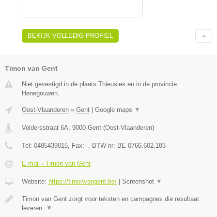
BEKIJK VOLLEDIG PROFIEL
Timon van Gent
Niet gevestigd in de plaats Thieusies en in de provincie
Henegouwen.
Oost-Vlaanderen
»
Gent
|
Google maps
▼
Voldersstraat 6A
,
9000
Gent
(
Oost-Vlaanderen
)
Tel:
0485439015
, Fax:
-
, BTW-nr:
BE 0766.602.183
E-mail › Timon van Gent
Website:
https://timonvangent.be/
|
Screenshot
▼
Timon van Gent zorgt voor teksten en campagnes die resultaat
leveren.
▼