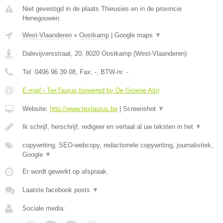
Niet gevestigd in de plaats Thieusies en in de provincie
Henegouwen.
West-Vlaanderen
»
Oostkamp
|
Google maps
▼
Dalevijversstraat, 20
,
8020
Oostkamp
(
West-Vlaanderen
)
Tel:
0496 96 39 08
, Fax:
-
, BTW-nr:
-
E-mail › TexTaurus (powered by De Groene Alp)
Website:
http://www.textaurus.be
|
Screenshot
▼
Ik schrijf, herschrijf, redigeer en vertaal al uw teksten in het
▼
copywriting, SEO-webcopy, redactionele copywriting, journalistiek,
Google
▼
Er wordt gewerkt op afspraak.
Laatste facebook posts
▼
Sociale media: