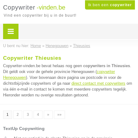
Ik ben een
copywriter
Copywriter
-vinden.be
Vind een copywriter bij u in de buurt!
U bent nu hier:
Home
»
Henegouwen
»
Thieusies
Copywriter Thieusies
Copywriter-vinden.be bevat helaas nog geen
copywriters in Thieusies
.
Dit geldt ook voor de gehele provincie Henegouwen (
copywriter
Henegouwen
). Voer bovenaan deze pagina uw postcode in voor de
dichtstbijzijnde copywriters of ga naar
direct contact met copywriters
om
via één e-mail in contact te komen met meerdere copywriters tegelijk.
Hieronder worden nu overige resultaten getoond.
1
2
3
4
»
»»
TextUp Copywriting