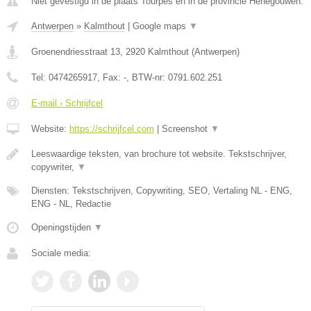
Niet gevestigd in de plaats Tourpes en in de provincie Henegouwen.
Antwerpen
»
Kalmthout
|
Google maps
▼
Groenendriesstraat 13
,
2920
Kalmthout
(
Antwerpen
)
Tel:
0474265917
, Fax:
-
, BTW-nr:
0791.602.251
E-mail › Schrijfcel
Website:
https://schrijfcel.com
|
Screenshot
▼
Leeswaardige teksten, van brochure tot website. Tekstschrijver,
copywriter,
▼
Diensten: Tekstschrijven, Copywriting, SEO, Vertaling NL - ENG,
ENG - NL, Redactie
Openingstijden
▼
Sociale media: