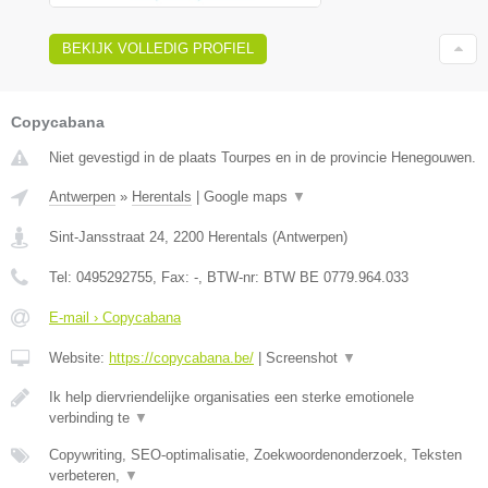
BEKIJK VOLLEDIG PROFIEL
Copycabana
Niet gevestigd in de plaats Tourpes en in de provincie Henegouwen.
Antwerpen
»
Herentals
|
Google maps
▼
Sint-Jansstraat 24
,
2200
Herentals
(
Antwerpen
)
Tel:
0495292755
, Fax:
-
, BTW-nr:
BTW BE 0779.964.033
E-mail › Copycabana
Website:
https://copycabana.be/
|
Screenshot
▼
Ik help diervriendelijke organisaties een sterke emotionele
verbinding te
▼
Copywriting, SEO-optimalisatie, Zoekwoordenonderzoek, Teksten
verbeteren,
▼