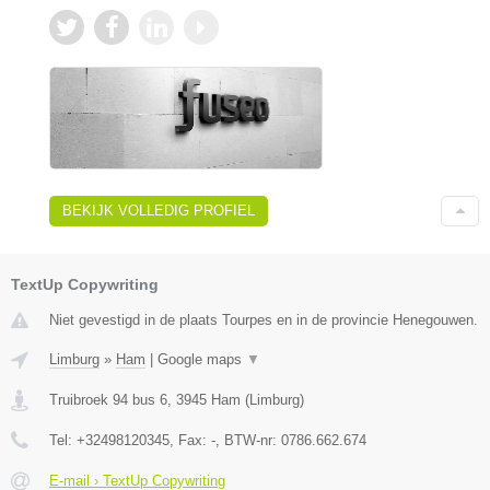
BEKIJK VOLLEDIG PROFIEL
TextUp Copywriting
Niet gevestigd in de plaats Tourpes en in de provincie Henegouwen.
Limburg
»
Ham
|
Google maps
▼
Truibroek 94 bus 6
,
3945
Ham
(
Limburg
)
Tel:
+32498120345
, Fax:
-
, BTW-nr:
0786.662.674
E-mail › TextUp Copywriting