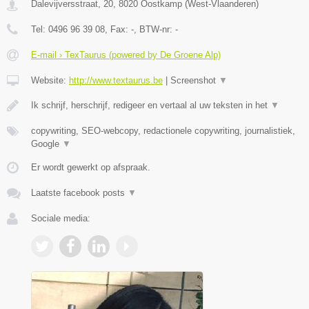
Dalevijversstraat, 20
,
8020
Oostkamp
(
West-Vlaanderen
)
Tel:
0496 96 39 08
, Fax:
-
, BTW-nr:
-
E-mail › TexTaurus (powered by De Groene Alp)
Website:
http://www.textaurus.be
|
Screenshot
▼
Ik schrijf, herschrijf, redigeer en vertaal al uw teksten in het
▼
copywriting, SEO-webcopy, redactionele copywriting, journalistiek,
Google
▼
Er wordt gewerkt op afspraak.
Laatste facebook posts
▼
Sociale media: