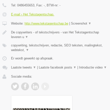
Tel:
0486455653
, Fax:
-
, BTW-nr:
-
E-mail › Het Tekstagentschap.
Website:
http://www.tekstagentschap.be
|
Screenshot
▼
De copywriters - of tekstschrijvers - van Het Tekstagentschap
leveren u
▼
copywriting, tekstschrijven, redactie, SEO teksten, mailingtekst,
webtekst,
▼
Er wordt gewerkt op afspraak.
Laatste tweets
▼
|
Laatste facebook posts
▼
|
Introductie video
▼
Sociale media: