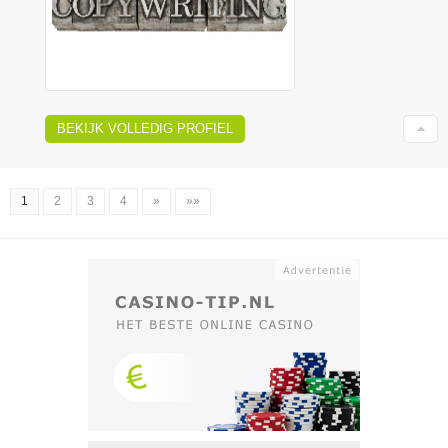
BEKIJK VOLLEDIG PROFIEL
1
2
3
4
»
»»