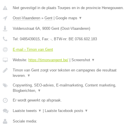
Niet gevestigd in de plaats Tourpes en in de provincie Henegouwen.
Oost-Vlaanderen
»
Gent
|
Google maps
▼
Voldersstraat 6A
,
9000
Gent
(
Oost-Vlaanderen
)
Tel:
0485439015
, Fax:
-
, BTW-nr:
BE 0766.602.183
E-mail › Timon van Gent
Website:
https://timonvangent.be/
|
Screenshot
▼
Timon van Gent zorgt voor teksten en campagnes die resultaat
leveren.
▼
Copywriting, SEO-advies, E-mailmarketing, Content marketing,
Blogberichten,
▼
Er wordt gewerkt op afspraak.
Laatste tweets
▼
|
Laatste facebook posts
▼
Sociale media: