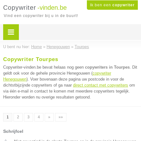
Ik ben een
copywriter
Copywriter
-vinden.be
Vind een copywriter bij u in de buurt!
U bent nu hier:
Home
»
Henegouwen
»
Tourpes
Copywriter Tourpes
Copywriter-vinden.be bevat helaas nog geen
copywriters in Tourpes
. Dit
geldt ook voor de gehele provincie Henegouwen (
copywriter
Henegouwen
). Voer bovenaan deze pagina uw postcode in voor de
dichtstbijzijnde copywriters of ga naar
direct contact met copywriters
om
via één e-mail in contact te komen met meerdere copywriters tegelijk.
Hieronder worden nu overige resultaten getoond.
1
2
3
4
»
»»
Schrijfcel