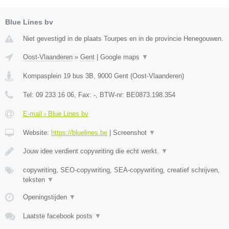
Blue Lines bv
Niet gevestigd in de plaats Tourpes en in de provincie Henegouwen.
Oost-Vlaanderen
»
Gent
|
Google maps
▼
Kompasplein 19 bus 3B
,
9000
Gent
(
Oost-Vlaanderen
)
Tel:
09 233 16 06
, Fax:
-
, BTW-nr:
BE0873.198.354
E-mail › Blue Lines bv
Website:
https://bluelines.be
|
Screenshot
▼
Jouw idee verdient copywriting die echt werkt.
▼
copywriting, SEO-copywriting, SEA-copywriting, creatief schrijven,
teksten
▼
Openingstijden
▼
Laatste facebook posts
▼