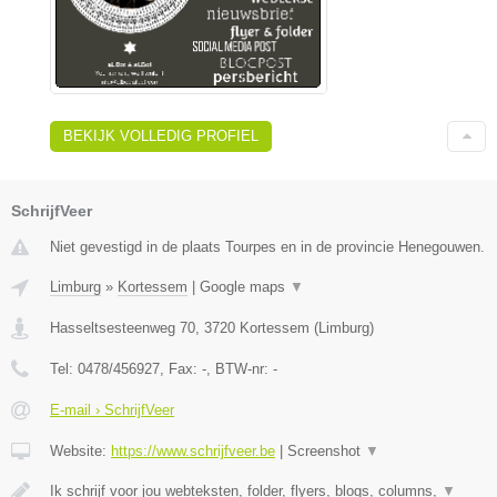
BEKIJK VOLLEDIG PROFIEL
SchrijfVeer
Niet gevestigd in de plaats Tourpes en in de provincie Henegouwen.
Limburg
»
Kortessem
|
Google maps
▼
Hasseltsesteenweg 70
,
3720
Kortessem
(
Limburg
)
Tel:
0478/456927
, Fax:
-
, BTW-nr:
-
E-mail › SchrijfVeer
Website:
https://www.schrijfveer.be
|
Screenshot
▼
Ik schrijf voor jou webteksten, folder, flyers, blogs, columns,
▼