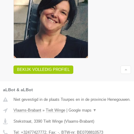
BEKIJK VOLLEDIG PROFIEL
aLBot & aLBot
Niet gevestigd in de plaats Tourpes en in de provincie Henegouwen.
Vlaams-Brabant
»
Tielt Winge
|
Google maps
▼
Stekstraat
,
3390
Tielt Winge
(
Vlaams-Brabant
)
Tel:
+32477427772
, Fax:
-
, BTW-nr:
BE0708810573