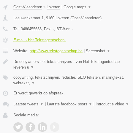
Oost-Vlaanderen
»
Lokeren
|
Google maps
▼
Leeuwerikstraat 1
,
9160
Lokeren
(
Oost-Vlaanderen
)
Tel:
0486455653
, Fax:
-
, BTW-nr:
-
E-mail › Het Tekstagentschap.
Website:
http://www.tekstagentschap.be
|
Screenshot
▼
De copywriters - of tekstschrijvers - van Het Tekstagentschap
leveren u
▼
copywriting, tekstschrijven, redactie, SEO teksten, mailingtekst,
webtekst,
▼
Er wordt gewerkt op afspraak.
Laatste tweets
▼
|
Laatste facebook posts
▼
|
Introductie video
▼
Sociale media: