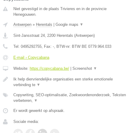
Niet gevestigd in de plaats Trivieres en in de provincie
Henegouwen.
Antwerpen
»
Herentals
|
Google maps
▼
Sint-Jansstraat 24
,
2200
Herentals
(
Antwerpen
)
Tel:
0495292755
, Fax:
-
, BTW-nr:
BTW BE 0779.964.033
E-mail › Copycabana
Website:
https://copycabana.be/
|
Screenshot
▼
Ik help diervriendelijke organisaties een sterke emotionele
verbinding te
▼
Copywriting, SEO-optimalisatie, Zoekwoordenonderzoek, Teksten
verbeteren,
▼
Er wordt gewerkt op afspraak.
Sociale media: