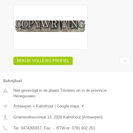
BEKIJK VOLLEDIG PROFIEL
Schrijfcel
Niet gevestigd in de plaats Trivieres en in de provincie
Henegouwen.
Antwerpen
»
Kalmthout
|
Google maps
▼
Groenendriesstraat 13
,
2920
Kalmthout
(
Antwerpen
)
Tel:
0474265917
, Fax:
-
, BTW-nr:
0791.602.251