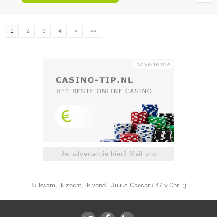
1
2
3
4
»
»»
Uw advertentie hier? Mail ons
Ik kwam, ik zocht, ik vond - Julius Caesar / 47 v.Chr. ;)