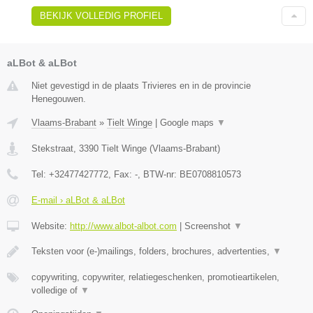
BEKIJK VOLLEDIG PROFIEL
aLBot & aLBot
Niet gevestigd in de plaats Trivieres en in de provincie
Henegouwen.
Vlaams-Brabant
»
Tielt Winge
|
Google maps
▼
Stekstraat
,
3390
Tielt Winge
(
Vlaams-Brabant
)
Tel:
+32477427772
, Fax:
-
, BTW-nr:
BE0708810573
E-mail › aLBot & aLBot
Website:
http://www.albot-albot.com
|
Screenshot
▼
Teksten voor (e-)mailings, folders, brochures, advertenties,
▼
copywriting, copywriter, relatiegeschenken, promotieartikelen,
volledige of
▼