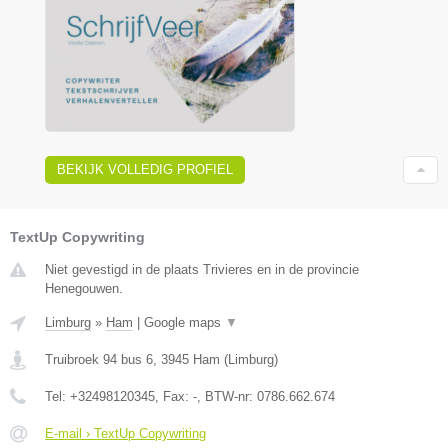
BEKIJK VOLLEDIG PROFIEL
TextUp Copywriting
Niet gevestigd in de plaats Trivieres en in de provincie
Henegouwen.
Limburg
»
Ham
|
Google maps
▼
Truibroek 94 bus 6
,
3945
Ham
(
Limburg
)
Tel:
+32498120345
, Fax:
-
, BTW-nr:
0786.662.674
E-mail › TextUp Copywriting