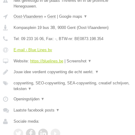
Niet gevestigd in de plaats Trivieres en in de provincie
Henegouwen.
Oost-Vlaanderen
»
Gent
|
Google maps
▼
Kompasplein 19 bus 3B
,
9000
Gent
(
Oost-Vlaanderen
)
Tel:
09 233 16 06
, Fax:
-
, BTW-nr:
BE0873.198.354
E-mail › Blue Lines bv
Website:
https://bluelines.be
|
Screenshot
▼
Jouw idee verdient copywriting die echt werkt.
▼
copywriting, SEO-copywriting, SEA-copywriting, creatief schrijven,
teksten
▼
Openingstijden
▼
Laatste facebook posts
▼
Sociale media: