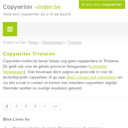
Ik ben een
copywriter
Copywriter
-vinden.be
Vind een copywriter bij u in de buurt!
U bent nu hier:
Home
»
Henegouwen
»
Trivieres
Copywriter Trivieres
Copywriter-vinden.be bevat helaas nog geen
copywriters in Trivieres
.
Dit geldt ook voor de gehele provincie Henegouwen (
copywriter
Henegouwen
). Voer bovenaan deze pagina uw postcode in voor de
dichtstbijzijnde copywriters of ga naar
direct contact met copywriters
om
via één e-mail in contact te komen met meerdere copywriters tegelijk.
Hieronder worden nu overige resultaten getoond.
1
2
3
4
»
»»
Blue Lines bv