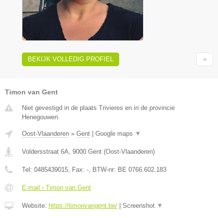
BEKIJK VOLLEDIG PROFIEL
Timon van Gent
Niet gevestigd in de plaats Trivieres en in de provincie
Henegouwen.
Oost-Vlaanderen
»
Gent
|
Google maps
▼
Voldersstraat 6A
,
9000
Gent
(
Oost-Vlaanderen
)
Tel:
0485439015
, Fax:
-
, BTW-nr:
BE 0766.602.183
E-mail › Timon van Gent
Website:
https://timonvangent.be/
|
Screenshot
▼