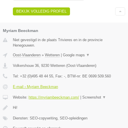
BEKIJK VOLLEDIG PROFIEL
Myriam Beeckman
Niet gevestigd in de plaats Trivieres en in de provincie
Henegouwen.
Oost-Vlaanderen
»
Wetteren
|
Google maps
▼
Volkershouw 36
,
9230
Wetteren
(
Oost-Vlaanderen
)
Tel:
+32 (0)495 48 44 55
, Fax:
-
, BTW-nr:
BE 0699.509.560
E-mail › Myriam Beeckman
Website:
https://myriambeeckman.com/
|
Screenshot
▼
Hi!
Diensten: SEO-copywriting, SEO-opleidingen