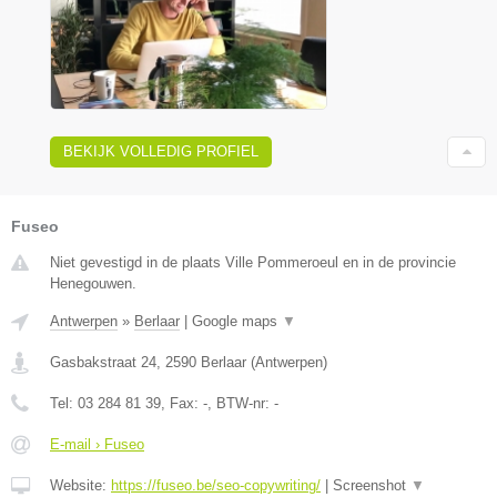
BEKIJK VOLLEDIG PROFIEL
Fuseo
Niet gevestigd in de plaats Ville Pommeroeul en in de provincie
Henegouwen.
Antwerpen
»
Berlaar
|
Google maps
▼
Gasbakstraat 24
,
2590
Berlaar
(
Antwerpen
)
Tel:
03 284 81 39
, Fax:
-
, BTW-nr:
-
E-mail › Fuseo
Website:
https://fuseo.be/seo-copywriting/
|
Screenshot
▼