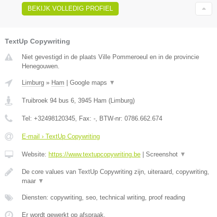
BEKIJK VOLLEDIG PROFIEL
TextUp Copywriting
Niet gevestigd in de plaats Ville Pommeroeul en in de provincie
Henegouwen.
Limburg
»
Ham
|
Google maps
▼
Truibroek 94 bus 6
,
3945
Ham
(
Limburg
)
Tel:
+32498120345
, Fax:
-
, BTW-nr:
0786.662.674
E-mail › TextUp Copywriting
Website:
https://www.textupcopywriting.be
|
Screenshot
▼
De core values van TextUp Copywriting zijn, uiteraard, copywriting,
maar
▼
Diensten: copywriting, seo, technical writing, proof reading
Er wordt gewerkt op afspraak.