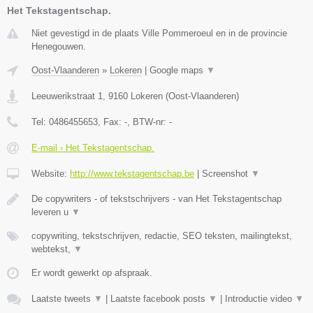
Het Tekstagentschap.
Niet gevestigd in de plaats Ville Pommeroeul en in de provincie
Henegouwen.
Oost-Vlaanderen
»
Lokeren
|
Google maps
▼
Leeuwerikstraat 1
,
9160
Lokeren
(
Oost-Vlaanderen
)
Tel:
0486455653
, Fax:
-
, BTW-nr:
-
E-mail › Het Tekstagentschap.
Website:
http://www.tekstagentschap.be
|
Screenshot
▼
De copywriters - of tekstschrijvers - van Het Tekstagentschap
leveren u
▼
copywriting, tekstschrijven, redactie, SEO teksten, mailingtekst,
webtekst,
▼
Er wordt gewerkt op afspraak.
Laatste tweets
▼
|
Laatste facebook posts
▼
|
Introductie video
▼