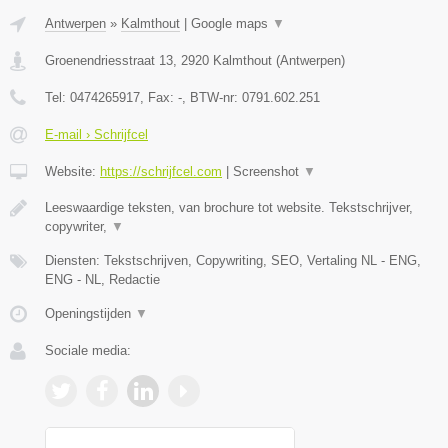
Antwerpen
»
Kalmthout
|
Google maps
▼
Groenendriesstraat 13
,
2920
Kalmthout
(
Antwerpen
)
Tel:
0474265917
, Fax:
-
, BTW-nr:
0791.602.251
E-mail › Schrijfcel
Website:
https://schrijfcel.com
|
Screenshot
▼
Leeswaardige teksten, van brochure tot website. Tekstschrijver,
copywriter,
▼
Diensten: Tekstschrijven, Copywriting, SEO, Vertaling NL - ENG,
ENG - NL, Redactie
Openingstijden
▼
Sociale media: