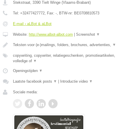
Stekstraat
,
3390
Tielt Winge
(
Vlaams-Brabant
)
Tel:
+32477427772
, Fax:
-
, BTW-nr:
BE0708810573
E-mail › aLBot & aLBot
Website:
http://www.albot-albot.com
|
Screenshot
▼
Teksten voor (e-)mailings, folders, brochures, advertenties,
▼
copywriting, copywriter, relatiegeschenken, promotieartikelen,
volledige of
▼
Openingstijden
▼
Laatste facebook posts
▼
|
Introductie video
▼
Sociale media: