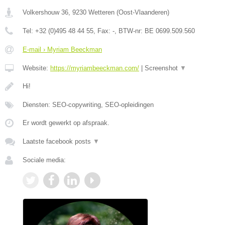
Volkershouw 36
,
9230
Wetteren
(
Oost-Vlaanderen
)
Tel:
+32 (0)495 48 44 55
, Fax:
-
, BTW-nr:
BE 0699.509.560
E-mail › Myriam Beeckman
Website:
https://myriambeeckman.com/
|
Screenshot
▼
Hi!
Diensten: SEO-copywriting, SEO-opleidingen
Er wordt gewerkt op afspraak.
Laatste facebook posts
▼
Sociale media: