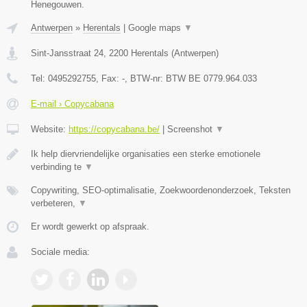
Henegouwen.
Antwerpen
»
Herentals
|
Google maps
▼
Sint-Jansstraat 24
,
2200
Herentals
(
Antwerpen
)
Tel:
0495292755
, Fax:
-
, BTW-nr:
BTW BE 0779.964.033
E-mail › Copycabana
Website:
https://copycabana.be/
|
Screenshot
▼
Ik help diervriendelijke organisaties een sterke emotionele
verbinding te
▼
Copywriting, SEO-optimalisatie, Zoekwoordenonderzoek, Teksten
verbeteren,
▼
Er wordt gewerkt op afspraak.
Sociale media: