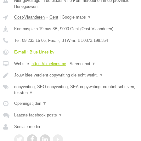
Niet gevestigd in de plaats Ville Pommeroeul en in de provincie
Henegouwen.
Oost-Vlaanderen
»
Gent
|
Google maps
▼
Kompasplein 19 bus 3B
,
9000
Gent
(
Oost-Vlaanderen
)
Tel:
09 233 16 06
, Fax:
-
, BTW-nr:
BE0873.198.354
E-mail › Blue Lines bv
Website:
https://bluelines.be
|
Screenshot
▼
Jouw idee verdient copywriting die echt werkt.
▼
copywriting, SEO-copywriting, SEA-copywriting, creatief schrijven,
teksten
▼
Openingstijden
▼
Laatste facebook posts
▼
Sociale media: