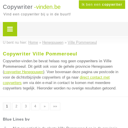
Ik ben een
copywriter
Copywriter
-vinden.be
Vind een copywriter bij u in de buurt!
U bent nu hier:
Home
»
Henegouwen
»
Ville Pommeroeul
Copywriter Ville Pommeroeul
Copywriter-vinden.be bevat helaas nog geen
copywriters in Ville
Pommeroeul
. Dit geldt ook voor de gehele provincie Henegouwen
(
copywriter Henegouwen
). Voer bovenaan deze pagina uw postcode in
voor de dichtstbijzijnde copywriters of ga naar
direct contact met
copywriters
om via één e-mail in contact te komen met meerdere
copywriters tegelijk. Hieronder worden nu overige resultaten getoond.
1
2
3
4
»
»»
Blue Lines bv