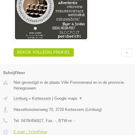
BEKIJK VOLLEDIG PROFIEL
SchrijfVeer
Niet gevestigd in de plaats Ville Pommeroeul en in de provincie
Henegouwen.
Limburg
»
Kortessem
|
Google maps
▼
Hasseltsesteenweg 70
,
3720
Kortessem
(
Limburg
)
Tel:
0478/456927
, Fax:
-
, BTW-nr:
-
E-mail › SchrijfVeer