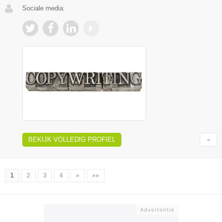
Sociale media:
BEKIJK VOLLEDIG PROFIEL
1
2
3
4
»
»»