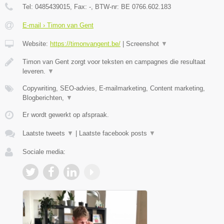
Tel:
0485439015
, Fax:
-
, BTW-nr:
BE 0766.602.183
E-mail › Timon van Gent
Website:
https://timonvangent.be/
|
Screenshot
▼
Timon van Gent zorgt voor teksten en campagnes die resultaat
leveren.
▼
Copywriting, SEO-advies, E-mailmarketing, Content marketing,
Blogberichten,
▼
Er wordt gewerkt op afspraak.
Laatste tweets
▼
|
Laatste facebook posts
▼
Sociale media: