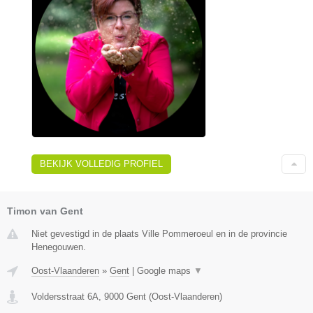
BEKIJK VOLLEDIG PROFIEL
Timon van Gent
Niet gevestigd in de plaats Ville Pommeroeul en in de provincie
Henegouwen.
Oost-Vlaanderen
»
Gent
|
Google maps
▼
Voldersstraat 6A
,
9000
Gent
(
Oost-Vlaanderen
)