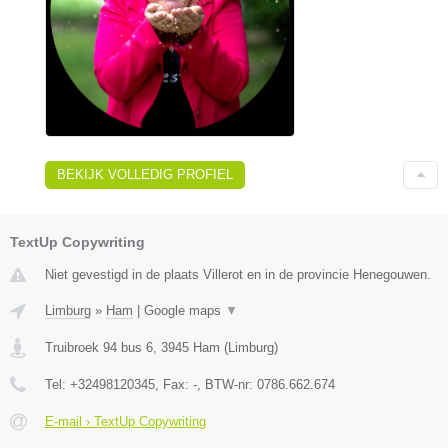
BEKIJK VOLLEDIG PROFIEL
TextUp Copywriting
Niet gevestigd in de plaats Villerot en in de provincie Henegouwen.
Limburg
»
Ham
|
Google maps
▼
Truibroek 94 bus 6
,
3945
Ham
(
Limburg
)
Tel:
+32498120345
, Fax:
-
, BTW-nr:
0786.662.674
E-mail › TextUp Copywriting