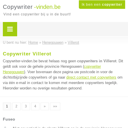
Ik ben een
copywriter
Copywriter
-vinden.be
Vind een copywriter bij u in de buurt!
U bent nu hier:
Home
»
Henegouwen
»
Villerot
Copywriter Villerot
Copywriter-vinden.be bevat helaas nog geen
copywriters in Villerot
. Dit
geldt ook voor de gehele provincie Henegouwen (
copywriter
Henegouwen
). Voer bovenaan deze pagina uw postcode in voor de
dichtstbijzijnde copywriters of ga naar
direct contact met copywriters
om
via één e-mail in contact te komen met meerdere copywriters tegelijk.
Hieronder worden nu overige resultaten getoond.
1
2
3
4
»
»»
Fuseo