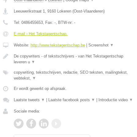
Leeuwerikstraat 1
,
9160
Lokeren
(
Oost-Vlaanderen
)
Tel:
0486455653
, Fax:
-
, BTW-nr:
-
E-mail › Het Tekstagentschap.
Website:
http://www.tekstagentschap.be
|
Screenshot
▼
De copywriters - of tekstschrijvers - van Het Tekstagentschap
leveren u
▼
copywriting, tekstschrijven, redactie, SEO teksten, mailingtekst,
webtekst,
▼
Er wordt gewerkt op afspraak.
Laatste tweets
▼
|
Laatste facebook posts
▼
|
Introductie video
▼
Sociale media: