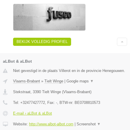
BEKIJK VOLLEDIG PROFIEL
aLBot & aLBot
Niet gevestigd in de plaats Villerot en in de provincie Henegouwen.
Vlaams-Brabant
»
Tielt Winge
|
Google maps
▼
Stekstraat
,
3390
Tielt Winge
(
Vlaams-Brabant
)
Tel:
+32477427772
, Fax:
-
, BTW-nr:
BE0708810573
E-mail › aLBot & aLBot
Website:
http://www.albot-albot.com
|
Screenshot
▼