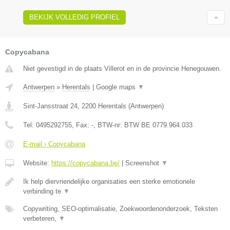
BEKIJK VOLLEDIG PROFIEL
Copycabana
Niet gevestigd in de plaats Villerot en in de provincie Henegouwen.
Antwerpen
»
Herentals
|
Google maps
▼
Sint-Jansstraat 24
,
2200
Herentals
(
Antwerpen
)
Tel:
0495292755
, Fax:
-
, BTW-nr:
BTW BE 0779.964.033
E-mail › Copycabana
Website:
https://copycabana.be/
|
Screenshot
▼
Ik help diervriendelijke organisaties een sterke emotionele
verbinding te
▼
Copywriting, SEO-optimalisatie, Zoekwoordenonderzoek, Teksten
verbeteren,
▼