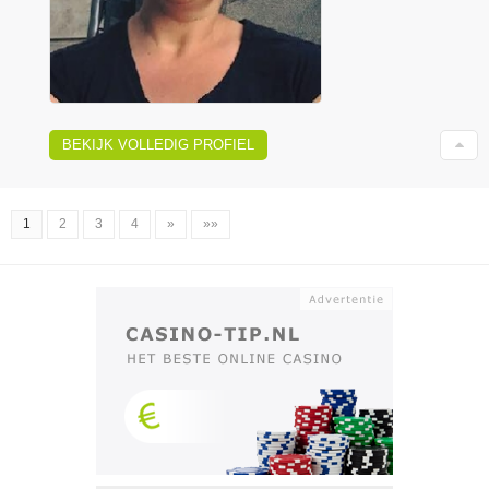
BEKIJK VOLLEDIG PROFIEL
1
2
3
4
»
»»