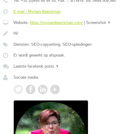
Tel:
+32 (0)495 48 44 55
, Fax:
-
, BTW-nr:
BE 0699.509.560
E-mail › Myriam Beeckman
Website:
https://myriambeeckman.com/
|
Screenshot
▼
Hi!
Diensten: SEO-copywriting, SEO-opleidingen
Er wordt gewerkt op afspraak.
Laatste facebook posts
▼
Sociale media: