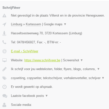
SchrijfVeer
Niet gevestigd in de plaats Villerot en in de provincie Henegouwen.
Limburg
»
Kortessem
|
Google maps
▼
Hasseltsesteenweg 70
,
3720
Kortessem
(
Limburg
)
Tel:
0478/456927
, Fax:
-
, BTW-nr:
-
E-mail › SchrijfVeer
Website:
https://www.schrijfveer.be
|
Screenshot
▼
Ik schrijf voor jou webteksten, folder, flyers, blogs, columns,
▼
coywriting, copywriter, tekstschrijver, verhalenverteller, schrijver
▼
Er wordt gewerkt op afspraak.
Laatste facebook posts
▼
Sociale media: