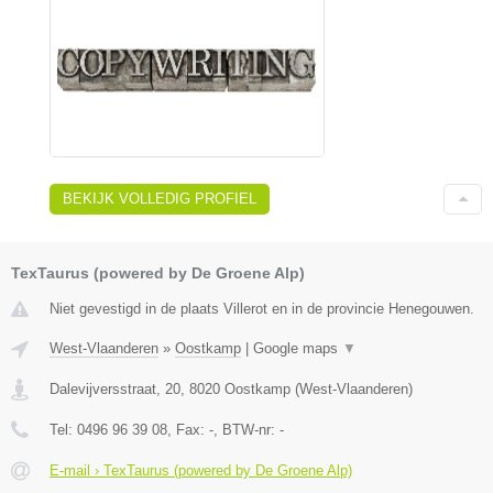
BEKIJK VOLLEDIG PROFIEL
TexTaurus (powered by De Groene Alp)
Niet gevestigd in de plaats Villerot en in de provincie Henegouwen.
West-Vlaanderen
»
Oostkamp
|
Google maps
▼
Dalevijversstraat, 20
,
8020
Oostkamp
(
West-Vlaanderen
)
Tel:
0496 96 39 08
, Fax:
-
, BTW-nr:
-
E-mail › TexTaurus (powered by De Groene Alp)