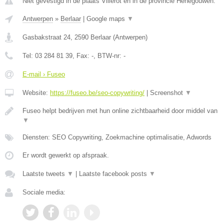
Niet gevestigd in de plaats Villerot en in de provincie Henegouwen.
Antwerpen
»
Berlaar
|
Google maps
▼
Gasbakstraat 24
,
2590
Berlaar
(
Antwerpen
)
Tel:
03 284 81 39
, Fax:
-
, BTW-nr:
-
E-mail › Fuseo
Website:
https://fuseo.be/seo-copywriting/
|
Screenshot
▼
Fuseo helpt bedrijven met hun online zichtbaarheid door middel van
▼
Diensten: SEO Copywriting, Zoekmachine optimalisatie, Adwords
Er wordt gewerkt op afspraak.
Laatste tweets
▼
|
Laatste facebook posts
▼
Sociale media: