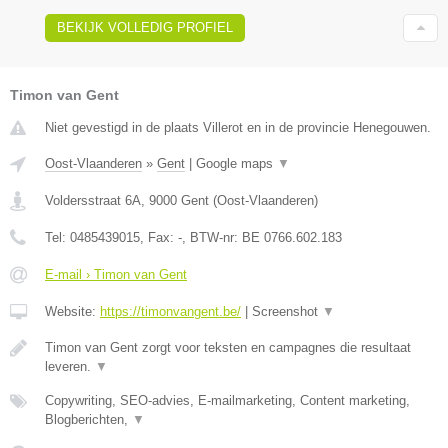
BEKIJK VOLLEDIG PROFIEL
Timon van Gent
Niet gevestigd in de plaats Villerot en in de provincie Henegouwen.
Oost-Vlaanderen
»
Gent
|
Google maps
▼
Voldersstraat 6A
,
9000
Gent
(
Oost-Vlaanderen
)
Tel:
0485439015
, Fax:
-
, BTW-nr:
BE 0766.602.183
E-mail › Timon van Gent
Website:
https://timonvangent.be/
|
Screenshot
▼
Timon van Gent zorgt voor teksten en campagnes die resultaat
leveren.
▼
Copywriting, SEO-advies, E-mailmarketing, Content marketing,
Blogberichten,
▼