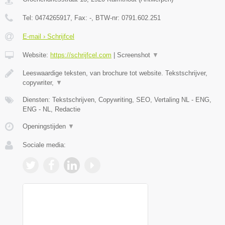
Tel:
0474265917
, Fax:
-
, BTW-nr:
0791.602.251
E-mail › Schrijfcel
Website:
https://schrijfcel.com
|
Screenshot
▼
Leeswaardige teksten, van brochure tot website. Tekstschrijver,
copywriter,
▼
Diensten: Tekstschrijven, Copywriting, SEO, Vertaling NL - ENG,
ENG - NL, Redactie
Openingstijden
▼
Sociale media: