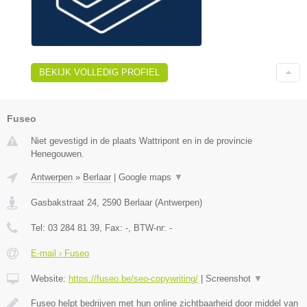
BEKIJK VOLLEDIG PROFIEL
Fuseo
Niet gevestigd in de plaats Wattripont en in de provincie
Henegouwen.
Antwerpen
»
Berlaar
|
Google maps
▼
Gasbakstraat 24
,
2590
Berlaar
(
Antwerpen
)
Tel:
03 284 81 39
, Fax:
-
, BTW-nr:
-
E-mail › Fuseo
Website:
https://fuseo.be/seo-copywriting/
|
Screenshot
▼
Fuseo helpt bedrijven met hun online zichtbaarheid door middel van