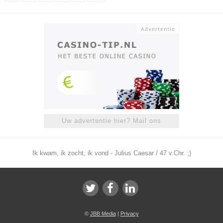
Uw advertentie hier? Mail ons
Ik kwam, ik zocht, ik vond - Julius Caesar / 47 v.Chr. ;)
©
JBB Media
|
Privacy