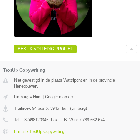
BEKIJK VOLLEDIG PROFIEL
TextUp Copywriting
Niet gevestigd in de plaats Wattripont en in de provincie
Henegouwen.
Limburg
»
Ham
|
Google maps
▼
Truibroek 94 bus 6
,
3945
Ham
(
Limburg
)
Tel:
+32498120345
, Fax:
-
, BTW-nr:
0786.662.674
E-mail › TextUp Copywriting