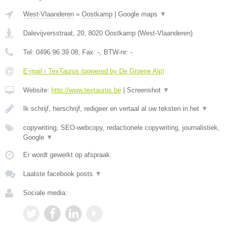
West-Vlaanderen
»
Oostkamp
|
Google maps
▼
Dalevijversstraat, 20
,
8020
Oostkamp
(
West-Vlaanderen
)
Tel:
0496 96 39 08
, Fax:
-
, BTW-nr:
-
E-mail › TexTaurus (powered by De Groene Alp)
Website:
http://www.textaurus.be
|
Screenshot
▼
Ik schrijf, herschrijf, redigeer en vertaal al uw teksten in het
▼
copywriting, SEO-webcopy, redactionele copywriting, journalistiek,
Google
▼
Er wordt gewerkt op afspraak.
Laatste facebook posts
▼
Sociale media: