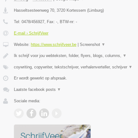
Hasseltsesteenweg 70
,
3720
Kortessem
(
Limburg
)
Tel:
0478/456927
, Fax:
-
, BTW-nr:
-
E-mail › SchrijfVeer
Website:
https://www.schrijfveer.be
|
Screenshot
▼
Ik schrijf voor jou webteksten, folder, flyers, blogs, columns,
▼
coywriting, copywriter, tekstschrijver, verhalenverteller, schrijver
▼
Er wordt gewerkt op afspraak.
Laatste facebook posts
▼
Sociale media: