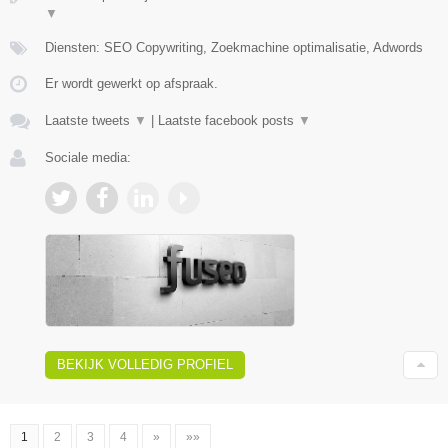
▼
Diensten: SEO Copywriting, Zoekmachine optimalisatie, Adwords
Er wordt gewerkt op afspraak.
Laatste tweets
▼
|
Laatste facebook posts
▼
Sociale media:
BEKIJK VOLLEDIG PROFIEL
1
2
3
4
»
»»