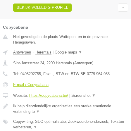
BEKIJK VOLLEDIG PROFIEL
Copycabana
Niet gevestigd in de plaats Wattripont en in de provincie
Henegouwen.
Antwerpen
»
Herentals
|
Google maps
▼
Sint-Jansstraat 24
,
2200
Herentals
(
Antwerpen
)
Tel:
0495292755
, Fax:
-
, BTW-nr:
BTW BE 0779.964.033
E-mail › Copycabana
Website:
https://copycabana.be/
|
Screenshot
▼
Ik help diervriendelijke organisaties een sterke emotionele
verbinding te
▼
Copywriting, SEO-optimalisatie, Zoekwoordenonderzoek, Teksten
verbeteren,
▼