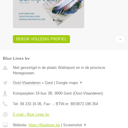
BEKIJK VOLLEDIG PROFIEL
Blue Lines bv
Niet gevestigd in de plaats Wattripont en in de provincie
Henegouwen.
Oost-Vlaanderen
»
Gent
|
Google maps
▼
Kompasplein 19 bus 3B
,
9000
Gent
(
Oost-Vlaanderen
)
Tel:
09 233 16 06
, Fax:
-
, BTW-nr:
BE0873.198.354
E-mail › Blue Lines bv
Website:
https://bluelines.be
|
Screenshot
▼