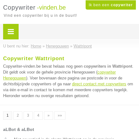
Ik ben een
copywriter
Copywriter
-vinden.be
Vind een copywriter bij u in de buurt!
U bent nu hier:
Home
»
Henegouwen
»
Wattripont
Copywriter Wattripont
Copywriter-vinden.be bevat helaas nog geen
copywriters in Wattripont
.
Dit geldt ook voor de gehele provincie Henegouwen (
copywriter
Henegouwen
). Voer bovenaan deze pagina uw postcode in voor de
dichtstbijzijnde copywriters of ga naar
direct contact met copywriters
om
via één e-mail in contact te komen met meerdere copywriters tegelijk.
Hieronder worden nu overige resultaten getoond.
1
2
3
4
»
»»
aLBot & aLBot