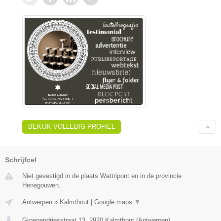
BEKIJK VOLLEDIG PROFIEL
Schrijfcel
Niet gevestigd in de plaats Wattripont en in de provincie
Henegouwen.
Antwerpen
»
Kalmthout
|
Google maps
▼
Groenendriesstraat 13
,
2920
Kalmthout
(
Antwerpen
)