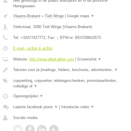
Niet gevestigd in de plaats Wattripont en in de provincie
Henegouwen.
Vlaams-Brabant
»
Tielt Winge
|
Google maps
▼
Stekstraat
,
3390
Tielt Winge
(
Vlaams-Brabant
)
Tel:
+32477427772
, Fax:
-
, BTW-nr:
BE0708810573
E-mail › aLBot & aLBot
Website:
http://www.albot-albot.com
|
Screenshot
▼
Teksten voor (e-)mailings, folders, brochures, advertenties,
▼
copywriting, copywriter, relatiegeschenken, promotieartikelen,
volledige of
▼
Openingstijden
▼
Laatste facebook posts
▼
|
Introductie video
▼
Sociale media: