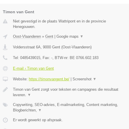
Timon van Gent
Niet gevestigd in de plaats Wattripont en in de provincie
Henegouwen.
Oost-Vlaanderen
»
Gent
|
Google maps
▼
Voldersstraat 6A
,
9000
Gent
(
Oost-Vlaanderen
)
Tel:
0485439015
, Fax:
-
, BTW-nr:
BE 0766.602.183
E-mail › Timon van Gent
Website:
https://timonvangent.be/
|
Screenshot
▼
Timon van Gent zorgt voor teksten en campagnes die resultaat
leveren.
▼
Copywriting, SEO-advies, E-mailmarketing, Content marketing,
Blogberichten,
▼
Er wordt gewerkt op afspraak.