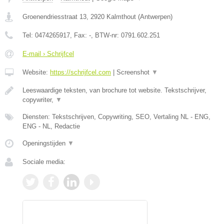
Groenendriesstraat 13
,
2920
Kalmthout
(
Antwerpen
)
Tel:
0474265917
, Fax:
-
, BTW-nr:
0791.602.251
E-mail › Schrijfcel
Website:
https://schrijfcel.com
|
Screenshot
▼
Leeswaardige teksten, van brochure tot website. Tekstschrijver,
copywriter,
▼
Diensten: Tekstschrijven, Copywriting, SEO, Vertaling NL - ENG,
ENG - NL, Redactie
Openingstijden
▼
Sociale media: