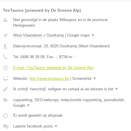
TexTaurus (powered by De Groene Alp)
Niet gevestigd in de plaats Willaupuis en in de provincie
Henegouwen.
West-Vlaanderen
»
Oostkamp
|
Google maps
▼
Dalevijversstraat, 20
,
8020
Oostkamp
(
West-Vlaanderen
)
Tel:
0496 96 39 08
, Fax:
-
, BTW-nr:
-
E-mail › TexTaurus (powered by De Groene Alp)
Website:
http://www.textaurus.be
|
Screenshot
▼
Ik schrijf, herschrijf, redigeer en vertaal al uw teksten in het
▼
copywriting, SEO-webcopy, redactionele copywriting, journalistiek,
Google
▼
Er wordt gewerkt op afspraak.
Laatste facebook posts
▼