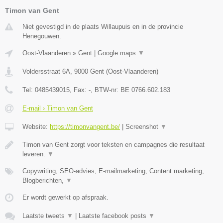
Timon van Gent
Niet gevestigd in de plaats Willaupuis en in de provincie
Henegouwen.
Oost-Vlaanderen
»
Gent
|
Google maps
▼
Voldersstraat 6A
,
9000
Gent
(
Oost-Vlaanderen
)
Tel:
0485439015
, Fax:
-
, BTW-nr:
BE 0766.602.183
E-mail › Timon van Gent
Website:
https://timonvangent.be/
|
Screenshot
▼
Timon van Gent zorgt voor teksten en campagnes die resultaat
leveren.
▼
Copywriting, SEO-advies, E-mailmarketing, Content marketing,
Blogberichten,
▼
Er wordt gewerkt op afspraak.
Laatste tweets
▼
|
Laatste facebook posts
▼