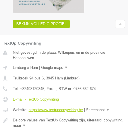
BEKIJK VOLLEDIG PROFIEL
TextUp Copywriting
Niet gevestigd in de plaats Willaupuis en in de provincie
Henegouwen.
Limburg
»
Ham
|
Google maps
▼
Truibroek 94 bus 6
,
3945
Ham
(
Limburg
)
Tel:
+32498120345
, Fax:
-
, BTW-nr:
0786.662.674
E-mail › TextUp Copywriting
Website:
https://www.textupcopywriting.be
|
Screenshot
▼
De core values van TextUp Copywriting zijn, uiteraard, copywriting,
maar
▼