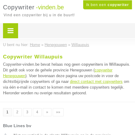
Ik ben een
copywriter
Copywriter
-vinden.be
Vind een copywriter bij u in de buurt!
U bent nu hier:
Home
»
Henegouwen
»
Willaupuis
Copywriter Willaupuis
Copywriter-vinden.be bevat helaas nog geen
copywriters in Willaupuis
.
Dit geldt ook voor de gehele provincie Henegouwen (
copywriter
Henegouwen
). Voer bovenaan deze pagina uw postcode in voor de
dichtstbijzijnde copywriters of ga naar
direct contact met copywriters
om
via één e-mail in contact te komen met meerdere copywriters tegelijk.
Hieronder worden nu overige resultaten getoond.
1
2
3
4
»
»»
Blue Lines bv