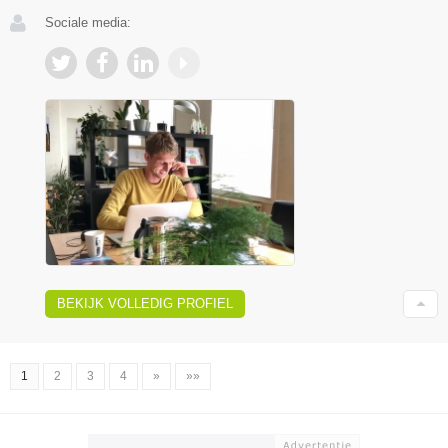
Sociale media:
BEKIJK VOLLEDIG PROFIEL
1
2
3
4
»
»»