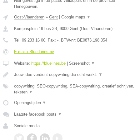
Niet gevestigd in de plaats Willaupuis en in de provincie
Henegouwen.
Oost-Vlaanderen
»
Gent
|
Google maps
▼
Kompasplein 19 bus 3B
,
9000
Gent
(
Oost-Vlaanderen
)
Tel:
09 233 16 06
, Fax:
-
, BTW-nr:
BE0873.198.354
E-mail › Blue Lines bv
Website:
https://bluelines.be
|
Screenshot
▼
Jouw idee verdient copywriting die echt werkt.
▼
copywriting, SEO-copywriting, SEA-copywriting, creatief schrijven,
teksten
▼
Openingstijden
▼
Laatste facebook posts
▼
Sociale media: