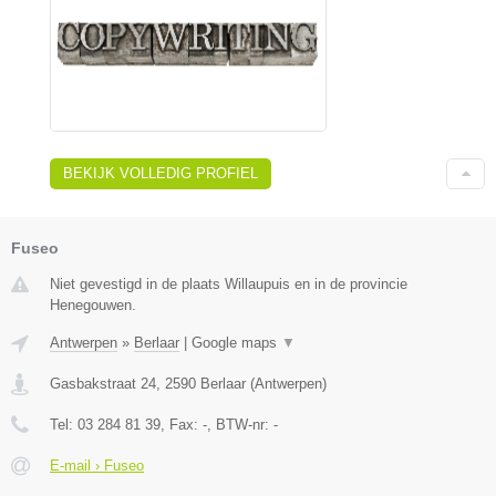
BEKIJK VOLLEDIG PROFIEL
Fuseo
Niet gevestigd in de plaats Willaupuis en in de provincie
Henegouwen.
Antwerpen
»
Berlaar
|
Google maps
▼
Gasbakstraat 24
,
2590
Berlaar
(
Antwerpen
)
Tel:
03 284 81 39
, Fax:
-
, BTW-nr:
-
E-mail › Fuseo