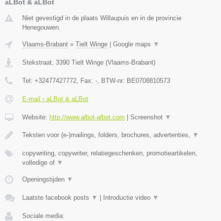
aLBot & aLBot
Niet gevestigd in de plaats Willaupuis en in de provincie
Henegouwen.
Vlaams-Brabant
»
Tielt Winge
|
Google maps
▼
Stekstraat
,
3390
Tielt Winge
(
Vlaams-Brabant
)
Tel:
+32477427772
, Fax:
-
, BTW-nr:
BE0708810573
E-mail › aLBot & aLBot
Website:
http://www.albot-albot.com
|
Screenshot
▼
Teksten voor (e-)mailings, folders, brochures, advertenties,
▼
copywriting, copywriter, relatiegeschenken, promotieartikelen,
volledige of
▼
Openingstijden
▼
Laatste facebook posts
▼
|
Introductie video
▼
Sociale media: