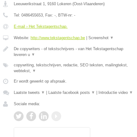
Leeuwerikstraat 1
,
9160
Lokeren
(
Oost-Vlaanderen
)
Tel:
0486455653
, Fax:
-
, BTW-nr:
-
E-mail › Het Tekstagentschap.
Website:
http://www.tekstagentschap.be
|
Screenshot
▼
De copywriters - of tekstschrijvers - van Het Tekstagentschap
leveren u
▼
copywriting, tekstschrijven, redactie, SEO teksten, mailingtekst,
webtekst,
▼
Er wordt gewerkt op afspraak.
Laatste tweets
▼
|
Laatste facebook posts
▼
|
Introductie video
▼
Sociale media: