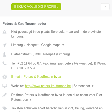
BEKIJK VOLLEDIG PROFIEL
Peters & Kauffmann bvba
Niet gevestigd in de plaats Berbroek, maar wel in de provincie
Limburg.
Limburg
»
Neerpelt
|
Google maps
▼
Plataanstraat 6
,
3910
Neerpelt
(
Limburg
)
Tel:
+32 11 64 50 87
, Fax:
(mail piet.peters@skynet.be)
, BTW-nr:
BE0810.583.567
E-mail › Peters & Kauffmann bvba
Website:
http://www.peters-kauffmann.be
|
Screenshot
▼
De firma Peters & Kauffmann bvba is een dure naam voor Piet
Peters, een
▼
Teksten schrijven en/of herschrijven in vlot, keurig, wervend en