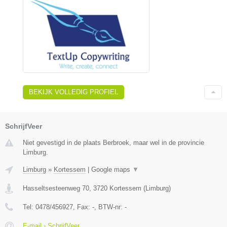
BEKIJK VOLLEDIG PROFIEL
SchrijfVeer
Niet gevestigd in de plaats Berbroek, maar wel in de provincie
Limburg.
Limburg
»
Kortessem
|
Google maps
▼
Hasseltsesteenweg 70
,
3720
Kortessem
(
Limburg
)
Tel:
0478/456927
, Fax:
-
, BTW-nr:
-
E-mail › SchrijfVeer