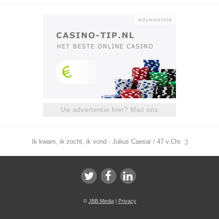
Uw advertentie hier? Mail ons
Ik kwam, ik zocht, ik vond - Julius Caesar / 47 v.Chr. ;)
©
JBB Media
|
Privacy