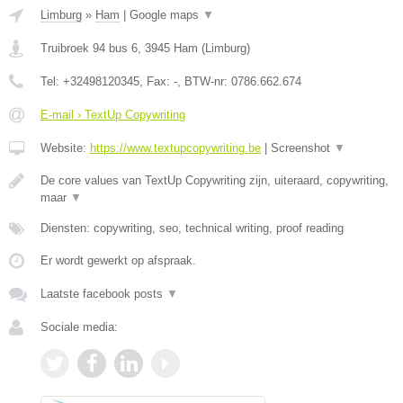
Limburg
»
Ham
|
Google maps
▼
Truibroek 94 bus 6
,
3945
Ham
(
Limburg
)
Tel:
+32498120345
, Fax:
-
, BTW-nr:
0786.662.674
E-mail › TextUp Copywriting
Website:
https://www.textupcopywriting.be
|
Screenshot
▼
De core values van TextUp Copywriting zijn, uiteraard, copywriting,
maar
▼
Diensten: copywriting, seo, technical writing, proof reading
Er wordt gewerkt op afspraak.
Laatste facebook posts
▼
Sociale media: