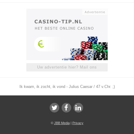
Uw advertentie hier? Mail ons
Ik kwam, ik zocht, ik vond - Julius Caesar / 47 v.Chr. ;)
©
JBB Media
|
Privacy