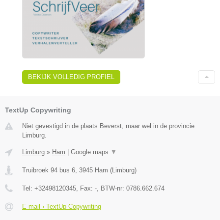
BEKIJK VOLLEDIG PROFIEL
TextUp Copywriting
Niet gevestigd in de plaats Beverst, maar wel in de provincie
Limburg.
Limburg
»
Ham
|
Google maps
▼
Truibroek 94 bus 6
,
3945
Ham
(
Limburg
)
Tel:
+32498120345
, Fax:
-
, BTW-nr:
0786.662.674
E-mail › TextUp Copywriting