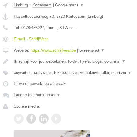
Limburg
»
Kortessem
|
Google maps
▼
Hasseltsesteenweg 70
,
3720
Kortessem
(
Limburg
)
Tel:
0478/456927
, Fax:
-
, BTW-nr:
-
E-mail › SchrijfVeer
Website:
https://www.schrijfveer.be
|
Screenshot
▼
Ik schrijf voor jou webteksten, folder, flyers, blogs, columns,
▼
coywriting, copywriter, tekstschrijver, verhalenverteller, schrijver
▼
Er wordt gewerkt op afspraak.
Laatste facebook posts
▼
Sociale media: