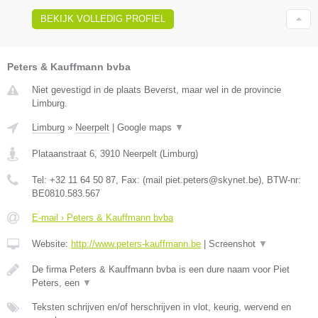
BEKIJK VOLLEDIG PROFIEL
Peters & Kauffmann bvba
Niet gevestigd in de plaats Beverst, maar wel in de provincie
Limburg.
Limburg
»
Neerpelt
|
Google maps
▼
Plataanstraat 6
,
3910
Neerpelt
(
Limburg
)
Tel:
+32 11 64 50 87
, Fax:
(mail piet.peters@skynet.be)
, BTW-nr:
BE0810.583.567
E-mail › Peters & Kauffmann bvba
Website:
http://www.peters-kauffmann.be
|
Screenshot
▼
De firma Peters & Kauffmann bvba is een dure naam voor Piet
Peters, een
▼
Teksten schrijven en/of herschrijven in vlot, keurig, wervend en